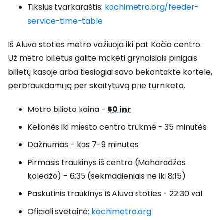
Tikslus tvarkaraštis:
kochimetro.org/feeder-
service-time-table
Iš Aluva stoties metro važiuoja iki pat Kočio centro.
Už metro bilietus galite mokėti grynaisiais pinigais
bilietų kasoje arba tiesiogiai savo bekontakte kortele,
perbraukdami ją per skaitytuvą prie turniketo.
Metro bilieto kaina -
50 inr
Kelionės iki miesto centro trukmė - 35 minutės
Dažnumas - kas 7-9 minutes
Pirmasis traukinys iš centro (Maharadžos
koledžo) - 6:35 (sekmadieniais ne iki 8:15)
Paskutinis traukinys iš Aluva stoties - 22:30 val.
Oficiali svetainė:
kochimetro.org