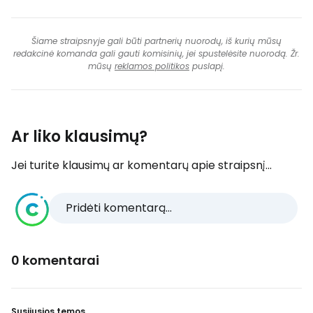
Šiame straipsnyje gali būti partnerių nuorodų, iš kurių mūsų
redakcinė komanda gali gauti komisinių, jei spustelėsite nuorodą. Žr.
mūsų
reklamos politikos
puslapį.
Ar liko klausimų?
Jei turite klausimų ar komentarų apie straipsnį...
Pridėti komentarą...
0 komentarai
Susijusios temos