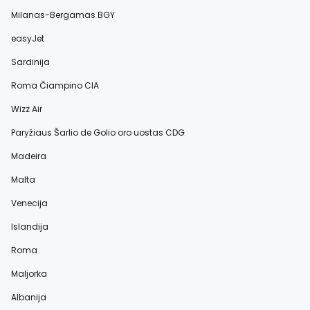
Milanas-Bergamas BGY
easyJet
Sardinija
Roma Čiampino CIA
Wizz Air
Paryžiaus Šarlio de Golio oro uostas CDG
Madeira
Malta
Venecija
Islandija
Roma
Maljorka
Albanija