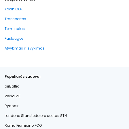
Kocin COK
Transportas
Terminalas
Paslaugos
Atvykimas ir išvykimas
Populiarūs vadovai
airBaltic
Viena VIE
Ryanair
Londono Stanstedo oro uostas STN
Roma Fiumicino FCO