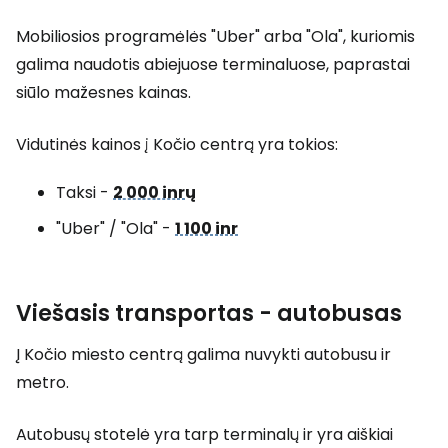
Mobiliosios programėlės "Uber" arba "Ola", kuriomis
galima naudotis abiejuose terminaluose, paprastai
siūlo mažesnes kainas.
Vidutinės kainos į Kočio centrą yra tokios:
Taksi -
2 000 inr
ų
"Uber" / "Ola" -
1 100 inr
Viešasis transportas - autobusas
Į Kočio miesto centrą galima nuvykti autobusu ir
metro.
Autobusų stotelė yra tarp terminalų ir yra aiškiai