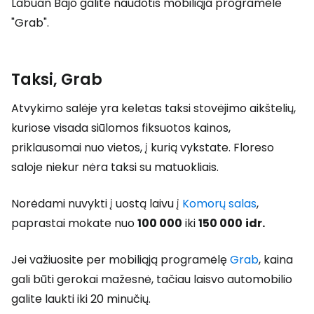
Labuan Bajo galite naudotis mobiliąja programėle
"Grab".
Taksi, Grab
Atvykimo salėje yra keletas taksi stovėjimo aikštelių,
kuriose visada siūlomos fiksuotos kainos,
priklausomai nuo vietos, į kurią vykstate. Floreso
saloje niekur nėra taksi su matuokliais.
Norėdami nuvykti į uostą laivu į
Komorų salas
,
paprastai mokate nuo
100 000
iki
150 000
idr.
Jei važiuosite per mobiliąją programėlę
Grab
, kaina
gali būti gerokai mažesnė, tačiau laisvo automobilio
galite laukti iki 20 minučių.