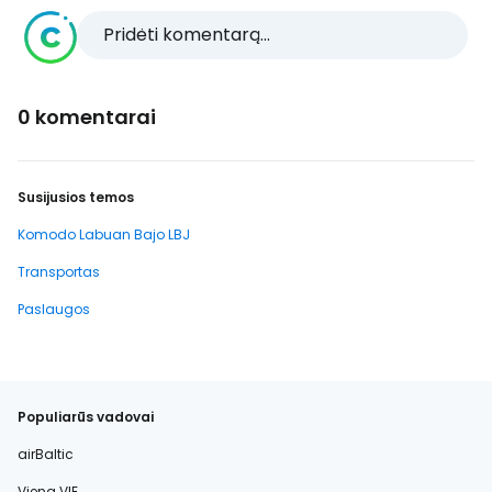
Pridėti komentarą...
0 komentarai
Susijusios temos
Komodo Labuan Bajo LBJ
Transportas
Paslaugos
Populiarūs vadovai
airBaltic
Viena VIE