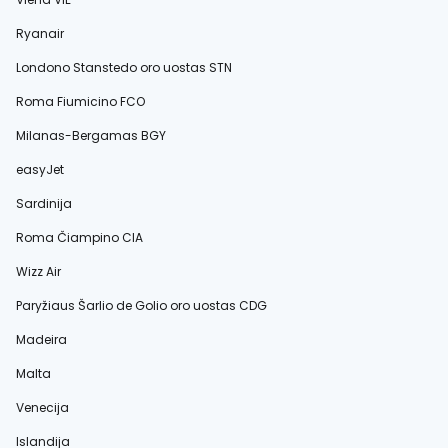
Ryanair
Londono Stanstedo oro uostas STN
Roma Fiumicino FCO
Milanas-Bergamas BGY
easyJet
Sardinija
Roma Čiampino CIA
Wizz Air
Paryžiaus Šarlio de Golio oro uostas CDG
Madeira
Malta
Venecija
Islandija