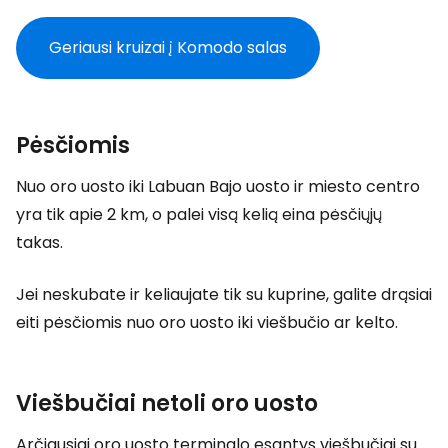
Geriausi kruizai į Komodo salas
Pėsčiomis
Nuo oro uosto iki Labuan Bajo uosto ir miesto centro
yra tik apie 2 km, o palei visą kelią eina pėsčiųjų
takas.
Jei neskubate ir keliaujate tik su kuprine, galite drąsiai
eiti pėsčiomis nuo oro uosto iki viešbučio ar kelto.
Viešbučiai netoli oro uosto
Arčiausiai oro uosto terminalo esantys viešbučiai su