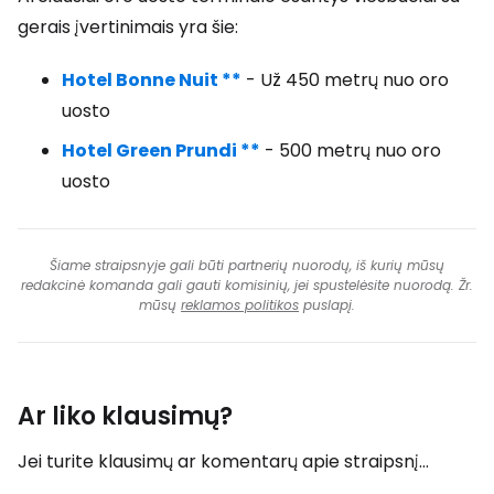
gerais įvertinimais yra šie:
Hotel Bonne Nuit **
- Už 450 metrų nuo oro
uosto
Hotel Green Prundi **
- 500 metrų nuo oro
uosto
Šiame straipsnyje gali būti partnerių nuorodų, iš kurių mūsų
redakcinė komanda gali gauti komisinių, jei spustelėsite nuorodą. Žr.
mūsų
reklamos politikos
puslapį.
Ar liko klausimų?
Jei turite klausimų ar komentarų apie straipsnį...