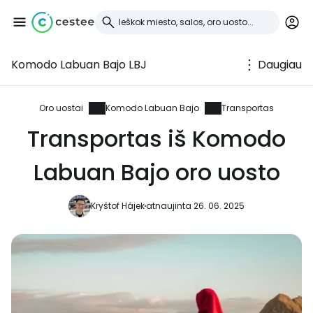
Komodo Labuan Bajo LBJ
Daugiau
Prisijunkite prie
Cestee
Oro uostai
Komodo Labuan Bajo
Transportas
Transportas iš Komodo
... pasaulinė kelionių bendruomenė
Labuan Bajo oro uosto
Tęsti su Google
Kryštof Hájek
atnaujinta 26. 06. 2025
Tęsti su Facebook
Tęsti el. paštu