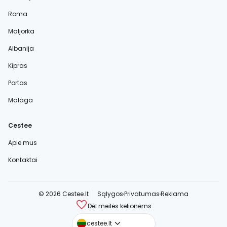
Roma
Maljorka
Albanija
Kipras
Portas
Malaga
Cestee
Apie mus
Kontaktai
© 2026 Cestee.lt
Sąlygos
Privatumas
Reklama
Dėl meilės kelionėms
cestee.com
cestee.lt