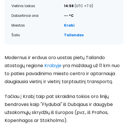
Vietinis laikas
14:58
(UTC +7.0)
Dabartiniai orai
-- °C
Miestas
Krabi
Šalis
Tailandas
Modernus ir erdvus oro uostas pietų Tailando
atostogų regione
Krabyje
yra maždaug už 11 km nuo
to paties pavadinimo miesto centro ir aptarnauja
daugiausia vietinį ir vietinį tarptautinį transportą.
Tačiau į Krabį taip pat skraidina tokios oro linijų
bendrovės kaip "Flydubai" iš Dubajaus ir daugybė
užsakomųjų skrydžių iš Europos (pvz., iš Prahos,
Kopenhagos ar Stokholmo).