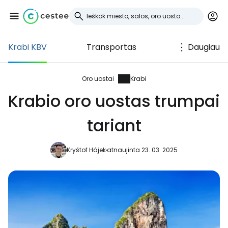
Krabi KBV
Transportas
Daugiau
Prisijunkite prie
Cestee
Oro uostai
Krabi
Krabio oro uostas trumpai
... pasaulinė kelionių bendruomenė
tariant
Tęsti su Google
Kryštof Hájek
atnaujinta 23. 03. 2025
Tęsti su Facebook
Tęsti el. paštu