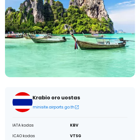
Krabio oro uostas
minisite.airports.go.th
IATA kodas
KBV
ICAO kodas
VTSG