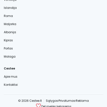
Islandija
Roma
Maljorka
Albanija
Kipras
Portas
Malaga
Cestee
Apie mus
Kontaktai
© 2026 Cestee.lt
Sąlygos
Privatumas
Reklama
Dėl meilės kelionėms