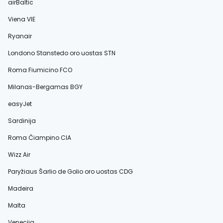
airBaltic
Viena VIE
Ryanair
Londono Stanstedo oro uostas STN
Roma Fiumicino FCO
Milanas-Bergamas BGY
easyJet
Sardinija
Roma Čiampino CIA
Wizz Air
Paryžiaus Šarlio de Golio oro uostas CDG
Madeira
Malta
Venecija