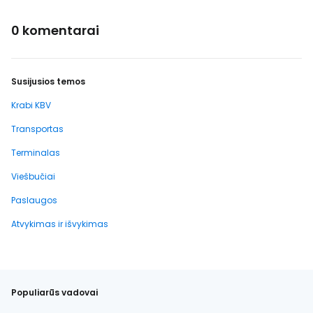
0 komentarai
Susijusios temos
Krabi KBV
Transportas
Terminalas
Viešbučiai
Paslaugos
Atvykimas ir išvykimas
Populiarūs vadovai