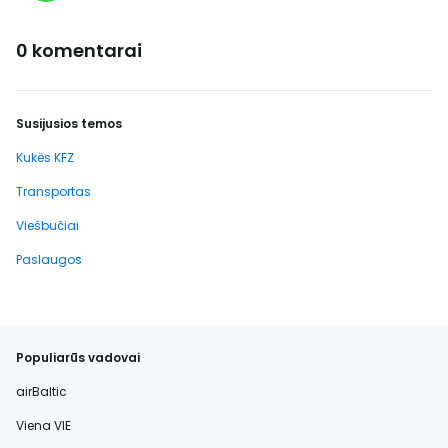
0 komentarai
Susijusios temos
Kukës KFZ
Transportas
Viešbučiai
Paslaugos
Populiarūs vadovai
airBaltic
Viena VIE