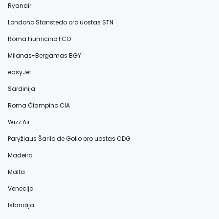
Ryanair
Londono Stanstedo oro uostas STN
Roma Fiumicino FCO
Milanas-Bergamas BGY
easyJet
Sardinija
Roma Čiampino CIA
Wizz Air
Paryžiaus Šarlio de Golio oro uostas CDG
Madeira
Malta
Venecija
Islandija