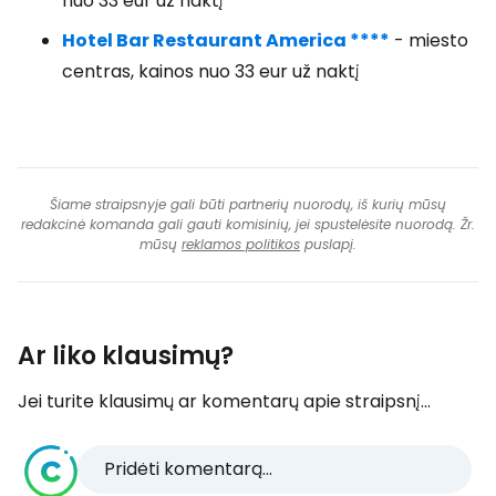
nuo 33 eur už naktį
Hotel Bar Restaurant America ****
- miesto
centras, kainos nuo 33 eur už naktį
Šiame straipsnyje gali būti partnerių nuorodų, iš kurių mūsų
redakcinė komanda gali gauti komisinių, jei spustelėsite nuorodą. Žr.
mūsų
reklamos politikos
puslapį.
Ar liko klausimų?
Jei turite klausimų ar komentarų apie straipsnį...
Pridėti komentarą...