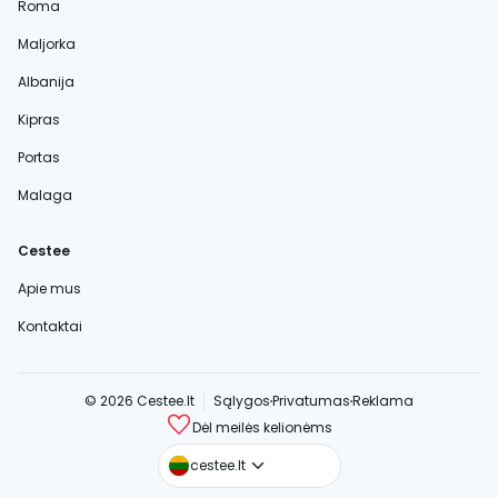
Roma
Maljorka
Albanija
Kipras
Portas
Malaga
Cestee
Apie mus
Kontaktai
© 2026 Cestee.lt
Sąlygos
Privatumas
Reklama
Dėl meilės kelionėms
cestee.com
cestee.lt
cestee.sk