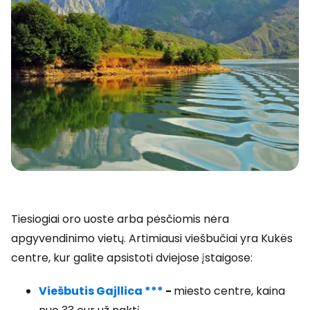
Tiesiogiai oro uoste arba pėsčiomis nėra
apgyvendinimo vietų. Artimiausi viešbučiai yra Kukës
centre, kur galite apsistoti dviejose įstaigose:
Viešbutis Gajllica ***
-
miesto centre, kaina