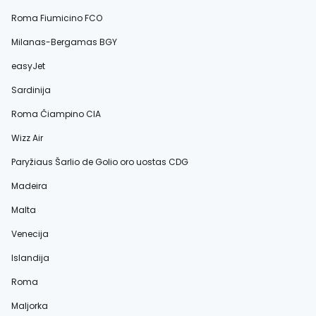
Roma Fiumicino FCO
Milanas-Bergamas BGY
easyJet
Sardinija
Roma Čiampino CIA
Wizz Air
Paryžiaus Šarlio de Golio oro uostas CDG
Madeira
Malta
Venecija
Islandija
Roma
Maljorka