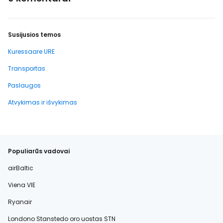
Susijusios temos
Kuressaare URE
Transportas
Paslaugos
Atvykimas ir išvykimas
Populiarūs vadovai
airBaltic
Viena VIE
Ryanair
Londono Stanstedo oro uostas STN