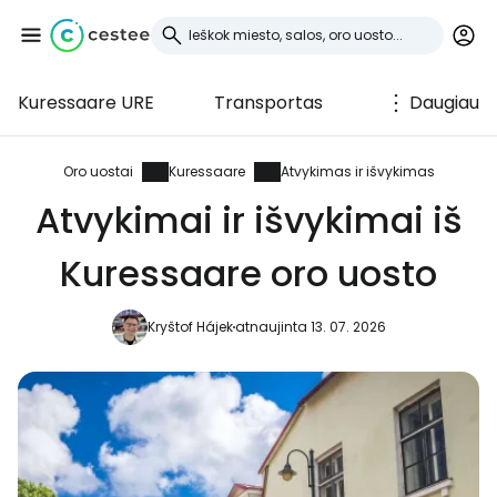
Kuressaare URE
Transportas
Daugiau
Prisijunkite prie
Cestee
Oro uostai
Kuressaare
Atvykimas ir išvykimas
Atvykimai ir išvykimai iš
... pasaulinė kelionių bendruomenė
Kuressaare oro uosto
Tęsti su Google
Kryštof Hájek
atnaujinta 13. 07. 2026
Tęsti su Facebook
Tęsti el. paštu