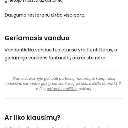
greitojo maisto užkandinių.
Dauguma restoranų dirba visą parą.
Geriamasis vanduo
Vandentiekio vanduo tualetuose yra tik utilitarus, o
geriamojo vandens fontanėlių oro uoste nėra.
Šiame straipsnyje gali būti partnerių nuorodų, iš kurių mūsų
redakcinė komanda gali gauti komisinių, jei spustelėsite nuorodą. Žr.
mūsų
reklamos politikos
puslapį.
Ar liko klausimų?