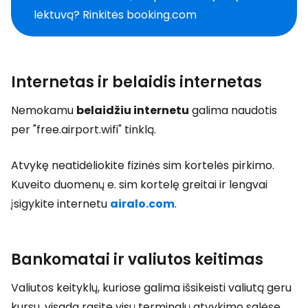
lėktuvą? Rinkitės booking.com
Internetas ir belaidis internetas
Nemokamu
belaidžiu internetu
galima naudotis
per "free.airport.wifi" tinklą.
Atvykę neatidėliokite fizinės sim kortelės pirkimo.
Kuveito duomenų e. sim kortelę greitai ir lengvai
įsigykite internetu
airalo.com
.
Bankomatai ir valiutos keitimas
Valiutos keityklų, kuriose galima išsikeisti valiutą geru
kursu, visada rasite visų terminalų atvykimo salėse.