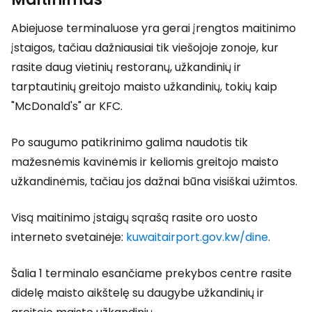
Abiejuose terminaluose yra gerai įrengtos maitinimo
įstaigos, tačiau dažniausiai tik viešojoje zonoje, kur
rasite daug vietinių restoranų, užkandinių ir
tarptautinių greitojo maisto užkandinių, tokių kaip
"McDonald's" ar KFC.
Po saugumo patikrinimo galima naudotis tik
mažesnėmis kavinėmis ir keliomis greitojo maisto
užkandinėmis, tačiau jos dažnai būna visiškai užimtos.
Visą maitinimo įstaigų sąrašą rasite oro uosto
interneto svetainėje:
kuwaitairport.gov.kw/dine
.
Šalia 1 terminalo esančiame prekybos centre rasite
didelę maisto aikštelę su daugybe užkandinių ir