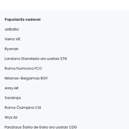
Populiarūs vadovai
airBaltic
Viena VIE
Ryanair
Londono Stanstedo oro uostas STN
Roma Fiumicino FCO
Milanas-Bergamas BGY
easyJet
Sardinija
Roma Čiampino CIA
Wizz Air
Paryžiaus Šarlio de Golio oro uostas CDG