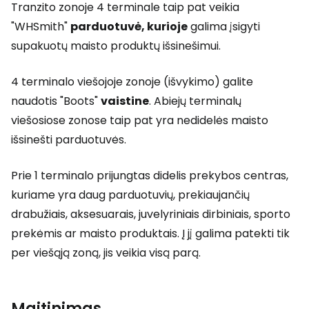
Tranzito zonoje 4 terminale taip pat veikia
"WHSmith"
parduotuvė, kurioje
galima įsigyti
supakuotų maisto produktų išsinešimui.
4 terminalo viešojoje zonoje (išvykimo) galite
naudotis "Boots"
vaistine
. Abiejų terminalų
viešosiose zonose taip pat yra nedidelės maisto
išsinešti parduotuvės.
Prie 1 terminalo prijungtas didelis prekybos centras,
kuriame yra daug parduotuvių, prekiaujančių
drabužiais, aksesuarais, juvelyriniais dirbiniais, sporto
prekėmis ar maisto produktais. Į jį galima patekti tik
per viešąją zoną, jis veikia visą parą.
Maitinimas