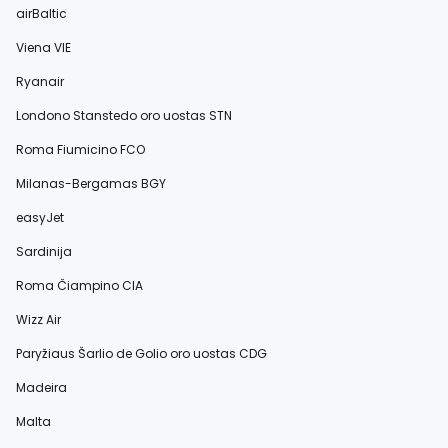
airBaltic
Viena VIE
Ryanair
Londono Stanstedo oro uostas STN
Roma Fiumicino FCO
Milanas-Bergamas BGY
easyJet
Sardinija
Roma Čiampino CIA
Wizz Air
Paryžiaus Šarlio de Golio oro uostas CDG
Madeira
Malta