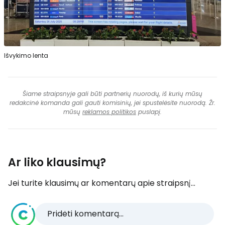
Išvykimo lenta
Šiame straipsnyje gali būti partnerių nuorodų, iš kurių mūsų
redakcinė komanda gali gauti komisinių, jei spustelėsite nuorodą. Žr.
mūsų
reklamos politikos
puslapį.
Ar liko klausimų?
Jei turite klausimų ar komentarų apie straipsnį...
Pridėti komentarą...