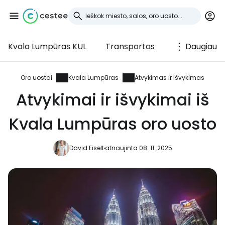
Kvala Lumpūras KUL
Transportas
Daugiau
Prisijunkite prie
Cestee
Oro uostai
Kvala Lumpūras
Atvykimas ir išvykimas
Atvykimai ir išvykimai iš
... pasaulinė kelionių bendruomenė
Kvala Lumpūras oro uosto
Tęsti su Google
David Eiselt
atnaujinta 08. 11. 2025
Tęsti su Facebook
Tęsti el. paštu