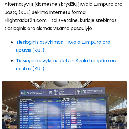
Alternatyvi ir įdomesnė skrydžių į Kvala Lumpūro oro
uostą (KUL) sekimo internetu forma -
Flightradar24.com - tai svetainė, kurioje stebimas
tiesioginis oro eismas visame pasaulyje.
Tiesioginis atvykimas - Kvala Lumpūro oro
uostas (KUL)
Tiesioginė išvykimo data - Kvala Lumpūro oro
uostas (KUL)