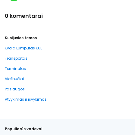
0 komentarai
Susijusios temos
Kvala Lumpūras KUL
Transportas
Terminalas
Viešbučiai
Paslaugos
Atvykimas ir išvykimas
Populiarūs vadovai