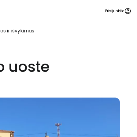
Prisijunkite
as ir išvykimas
o uoste