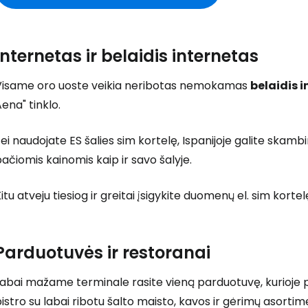
Internetas ir belaidis internetas
Visame oro uoste veikia neribotas nemokamas
belaidis 
ena" tinklo.
ei naudojate ES šalies sim kortelę, Ispanijoje galite skamb
ačiomis kainomis kaip ir savo šalyje.
itu atveju tiesiog ir greitai įsigykite duomenų el. sim korte
Parduotuvės ir restoranai
abai mažame terminale rasite vieną parduotuvę, kurioje pr
istro su labai ribotu šalto maisto, kavos ir gėrimų asortim