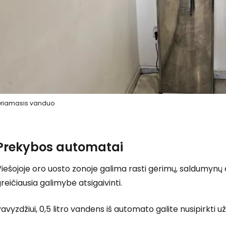
riamasis vanduo
Prekybos automatai
iešojoje oro uosto zonoje galima rasti gėrimų, saldumynų
reičiausia galimybė atsigaivinti.
avyzdžiui, 0,5 litro vandens iš automato galite nusipirkti už 