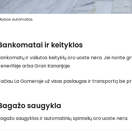
ekybos automatas
Bankomatai ir keityklos
ankomatų ir valiutos keityklų oro uoste nėra. Jei norite gryn
enerifėje arba Gran Kanarijoje.
ačiau La Gomeroje už visas paslaugas ir transportą be pr
Bagažo saugykla
agažo saugyklos ir automatinių spintelių oro uoste nėra.