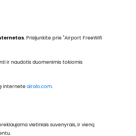
internetas
. Prisijunkite prie "Airport FreeWifi
inti ir naudotis duomenimis tokiomis
lę internete
airalo.com
.
ekiaujama vietiniais suvenyrais, ir vieną
entu.