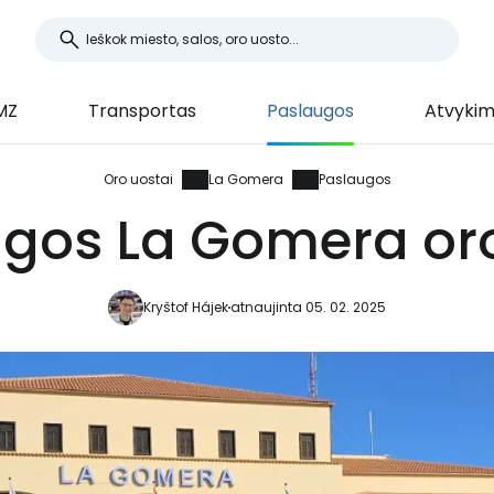
MZ
Transportas
Paslaugos
Atvykim
Oro uostai
La Gomera
Paslaugos
gos La Gomera or
Kryštof Hájek
atnaujinta 05. 02. 2025