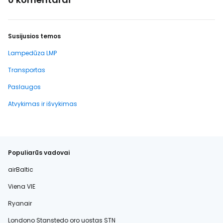
Susijusios temos
Lampedūza LMP
Transportas
Paslaugos
Atvykimas ir išvykimas
Populiarūs vadovai
airBaltic
Viena VIE
Ryanair
Londono Stanstedo oro uostas STN