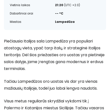
Vietinis laikas
21:20
(UTC +2.0)
Dabartiniai orai
-- °C
Miestas
Lampedūza
Piečiausia Italijos sala Lampedūza yra populiari
atostogų vieta, ypač tarp italų, ir strateginė Italijos
teritorija. Dėl šios priežasties oro uostas yra pietinėje
salos dalyje, jame įrengtas gana modernus ir erdvus
terminalas.
Tačiau Lampedūzos oro uostas vis dar yra vienas
mažiausių Italijoje, todėl juo labai lengva naudotis.
Visus metus reguliarūs skrydžiai vykdomi tik į
Palermo ir Katanijos miestus Sicilijoje. Tačiau vasaros