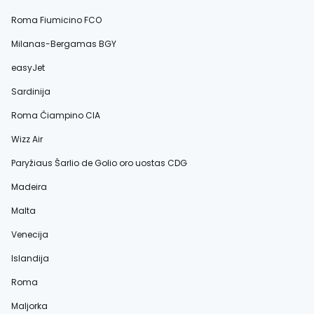
Roma Fiumicino FCO
Milanas-Bergamas BGY
easyJet
Sardinija
Roma Čiampino CIA
Wizz Air
Paryžiaus Šarlio de Golio oro uostas CDG
Madeira
Malta
Venecija
Islandija
Roma
Maljorka