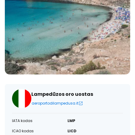
Lampedūzos oro uostas
aeroportodilampedusa.it
IATA kodas
LMP
ICAO kodas
LICD