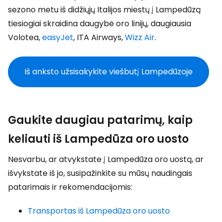
sezono metu iš didžiųjų Italijos miestų į Lampedūzą
tiesiogiai skraidina daugybė oro linijų, daugiausia
Volotea,
easyJet
, ITA Airways,
Wizz Air
.
Iš anksto užsisakykite viešbutį Lampedūzoje
Gaukite daugiau patarimų, kaip
keliauti iš Lampedūza oro uosto
Nesvarbu, ar atvykstate į Lampedūza oro uostą, ar
išvykstate iš jo, susipažinkite su mūsų naudingais
patarimais ir rekomendacijomis:
Transportas iš Lampedūza oro uosto