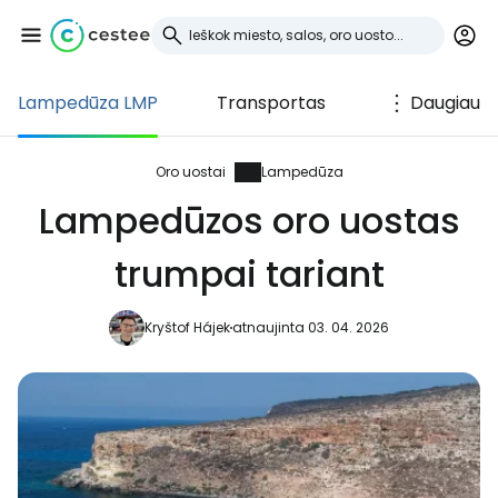
Lampedūza LMP
Transportas
Daugiau
Prisijunkite prie
Cestee
Oro uostai
Lampedūza
Lampedūzos oro uostas
... pasaulinė kelionių bendruomenė
trumpai tariant
Tęsti su Google
Kryštof Hájek
atnaujinta 03. 04. 2026
Tęsti su Facebook
Tęsti el. paštu