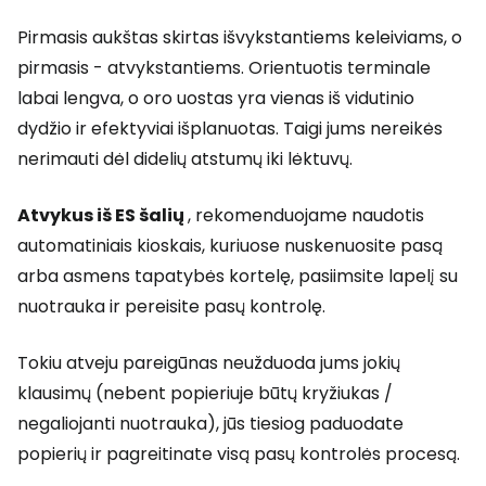
Pirmasis aukštas skirtas išvykstantiems keleiviams, o
pirmasis - atvykstantiems. Orientuotis terminale
labai lengva, o oro uostas yra vienas iš vidutinio
dydžio ir efektyviai išplanuotas. Taigi jums nereikės
nerimauti dėl didelių atstumų iki lėktuvų.
Atvykus
iš ES šalių
, rekomenduojame naudotis
automatiniais kioskais, kuriuose nuskenuosite pasą
arba asmens tapatybės kortelę, pasiimsite lapelį su
nuotrauka ir pereisite pasų kontrolę.
Tokiu atveju pareigūnas neužduoda jums jokių
klausimų (nebent popieriuje būtų kryžiukas /
negaliojanti nuotrauka), jūs tiesiog paduodate
popierių ir pagreitinate visą pasų kontrolės procesą.