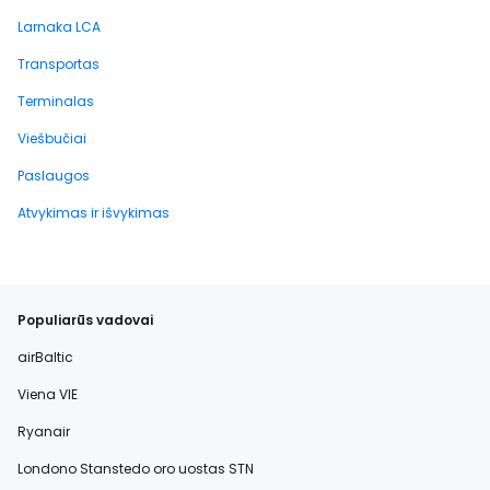
Larnaka LCA
Transportas
Terminalas
Viešbučiai
Paslaugos
Atvykimas ir išvykimas
Populiarūs vadovai
airBaltic
Viena VIE
Ryanair
Londono Stanstedo oro uostas STN