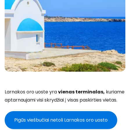
Larnakos oro uoste yra
vienas terminalas,
kuriame
aptarnaujami visi skrydžiai į visas paskirties vietas.
Pigūs viešbučiai netoli Larnakos oro uosto