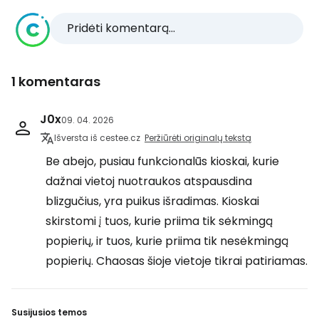
Pridėti komentarą...
1 komentaras
J0x
09. 04. 2026
Išversta iš cestee.cz
Peržiūrėti originalų tekstą
Be abejo, pusiau funkcionalūs kioskai, kurie
dažnai vietoj nuotraukos atspausdina
blizgučius, yra puikus išradimas. Kioskai
skirstomi į tuos, kurie priima tik sėkmingą
popierių, ir tuos, kurie priima tik nesėkmingą
popierių. Chaosas šioje vietoje tikrai patiriamas.
Susijusios temos