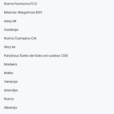
Roma Fiumicino FCO
Milanas-Bergamas BGY
easyJet
Sardinija
Roma Čiampino CIA
Wizz Air
Paryžiaus Šarlio de Golio oro uostas CDG
Madeira
Malta
Venecija
Islandija
Roma
Albanija