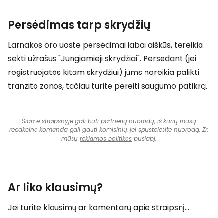
Persėdimas tarp skrydžių
Larnakos oro uoste persėdimai labai aiškūs, tereikia
sekti užrašus "Jungiamieji skrydžiai". Persėdant (jei
registruojatės kitam skrydžiui) jums nereikia palikti
tranzito zonos, tačiau turite pereiti saugumo patikrą.
Šiame straipsnyje gali būti partnerių nuorodų, iš kurių mūsų
redakcinė komanda gali gauti komisinių, jei spustelėsite nuorodą. Žr.
mūsų
reklamos politikos
puslapį.
Ar liko klausimų?
Jei turite klausimų ar komentarų apie straipsnį...