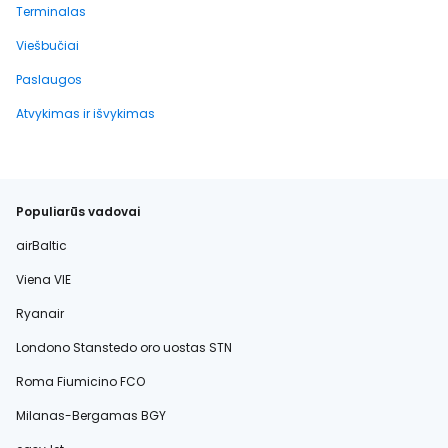
Terminalas
Viešbučiai
Paslaugos
Atvykimas ir išvykimas
Populiarūs vadovai
airBaltic
Viena VIE
Ryanair
Londono Stanstedo oro uostas STN
Roma Fiumicino FCO
Milanas-Bergamas BGY