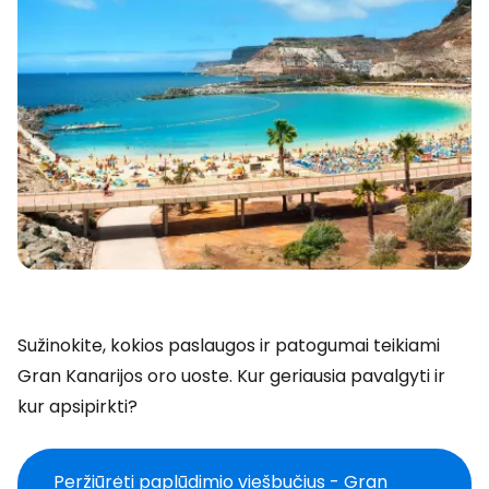
Sužinokite, kokios paslaugos ir patogumai teikiami
Gran Kanarijos oro uoste. Kur geriausia pavalgyti ir
kur apsipirkti?
Peržiūrėti paplūdimio viešbučius - Gran