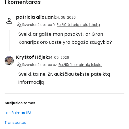
1 komentaras
patricia allouani
24. 05. 2026
Išversta iš cestee.fr
Peržiūrėti originalų tekstą
Sveiki, ar galite man pasakyti, ar Gran
Kanarijos oro uoste yra bagažo saugykla?
Kryštof Hájek
24. 05. 2026
Išversta iš cestee.cz
Peržiūrėti originalų tekstą
Sveiki, tai ne. Žr. aukščiau tekste pateiktą
informaciją.
Susijusios temos
Las Palmas LPA
Transportas