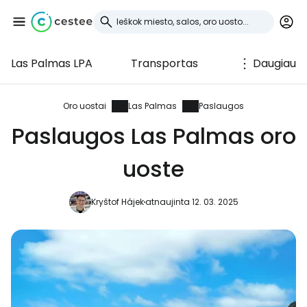
Las Palmas LPA
Transportas
Daugiau
Prisijunkite prie
Cestee
Oro uostai
Las Palmas
Paslaugos
Paslaugos Las Palmas oro
... pasaulinė kelionių bendruomenė
uoste
Tęsti su Google
Kryštof Hájek
atnaujinta 12. 03. 2025
Tęsti su Facebook
Tęsti el. paštu