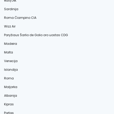
easyJet
Sardinija
Roma Čiampino CIA
Wizz Air
Paryžiaus Šarlio de Golio oro uostas CDG
Madeira
Malta
Venecija
Islandija
Roma
Maljorka
Albanija
Kipras
Portas