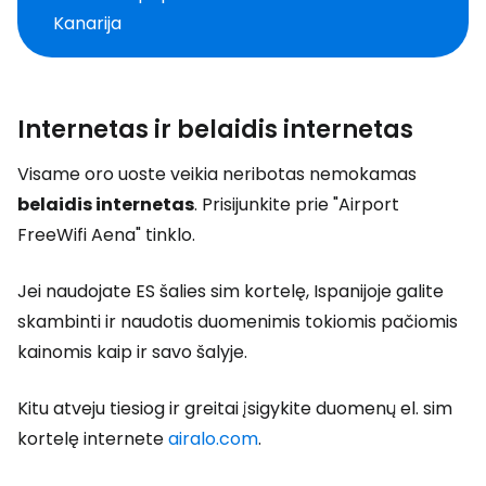
Kanarija
Internetas ir belaidis internetas
Visame oro uoste veikia neribotas nemokamas
belaidis internetas
. Prisijunkite prie "Airport
FreeWifi Aena" tinklo.
Jei naudojate ES šalies sim kortelę, Ispanijoje galite
skambinti ir naudotis duomenimis tokiomis pačiomis
kainomis kaip ir savo šalyje.
Kitu atveju tiesiog ir greitai įsigykite duomenų el. sim
kortelę internete
airalo.com
.