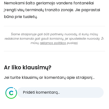
Nemokami šalto geriamojo vandens fontanėliai
įrengti visų terminalų tranzito zonoje. Jie paprastai
būna prie tualetų.
Šiame straipsnyje gali būti partnerių nuorodų, iš kurių mūsų
redakcinė komanda gali gauti komisinių, jei spustelėsite nuorodą. Žr.
mūsų
reklamos politikos
puslapį.
Ar liko klausimų?
Jei turite klausimų ar komentarų apie straipsnį...
Pridėti komentarą...