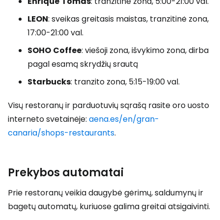
Enrique
Tomás
: tranzitinė zona, 5:00-21:00 val.
LEON
: sveikas greitasis maistas, tranzitinė zona,
17:00-21:00 val.
SOHO
Coffee
: viešoji zona, išvykimo zona, dirba
pagal esamą skrydžių srautą
Starbucks
: tranzito zona, 5:15-19:00 val.
Visų restoranų ir parduotuvių sąrašą rasite oro uosto
interneto svetainėje:
aena.es/en/gran-
canaria/shops-restaurants
.
Prekybos automatai
Prie restoranų veikia daugybė gėrimų, saldumynų ir
bagetų automatų, kuriuose galima greitai atsigaivinti.