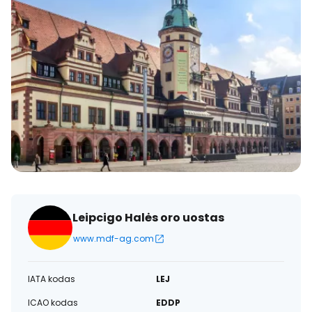
Leipcigo Halės oro uostas
www.mdf-ag.com
IATA kodas
LEJ
ICAO kodas
EDDP