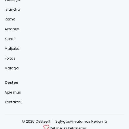
Islandija
Roma
Albanija
Kipras
Maljorka
Portas
Malaga
Cestee
Apie mus
Kontaktai
© 2026 Cestee.lt
Sąlygos
Privatumas
Reklama
Dėl meilės kelionėms