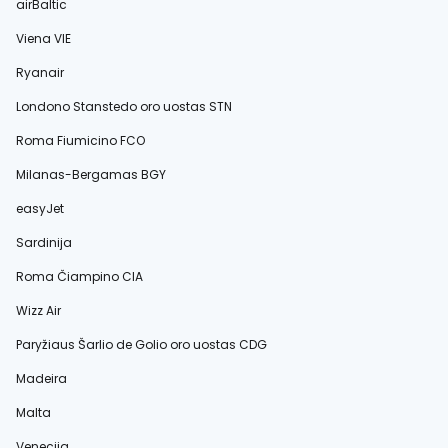
airBaltic
Viena VIE
Ryanair
Londono Stanstedo oro uostas STN
Roma Fiumicino FCO
Milanas-Bergamas BGY
easyJet
Sardinija
Roma Čiampino CIA
Wizz Air
Paryžiaus Šarlio de Golio oro uostas CDG
Madeira
Malta
Venecija