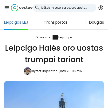
Leipcigas LEJ
Transportas
Daugiau
Prisijunkite prie
Cestee
Oro uostai
Leipcigas
Leipcigo Halės oro uostas
... pasaulinė kelionių bendruomenė
trumpai tariant
Tęsti su Google
Kryštof Hájek
atnaujinta 28. 06. 2026
Tęsti su Facebook
Tęsti el. paštu