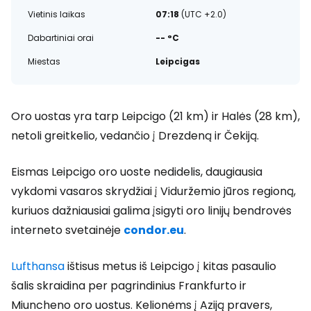
Vietinis laikas
07:18
(UTC +2.0)
Dabartiniai orai
-- °C
Miestas
Leipcigas
Oro uostas yra tarp Leipcigo (21 km) ir Halės (28 km),
netoli greitkelio, vedančio į Drezdeną ir Čekiją.
Eismas Leipcigo oro uoste nedidelis, daugiausia
vykdomi vasaros skrydžiai į Viduržemio jūros regioną,
kuriuos dažniausiai galima įsigyti oro linijų bendrovės
interneto svetainėje
condor.eu
.
Lufthansa
ištisus metus iš Leipcigo į kitas pasaulio
šalis skraidina per pagrindinius Frankfurto ir
Miuncheno oro uostus. Kelionėms į Aziją pravers,