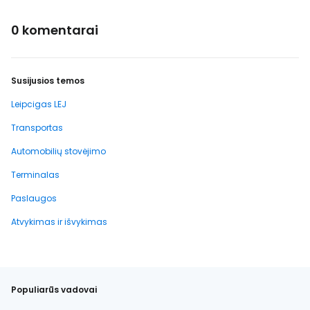
0 komentarai
Susijusios temos
Leipcigas LEJ
Transportas
Automobilių stovėjimo
Terminalas
Paslaugos
Atvykimas ir išvykimas
Populiarūs vadovai