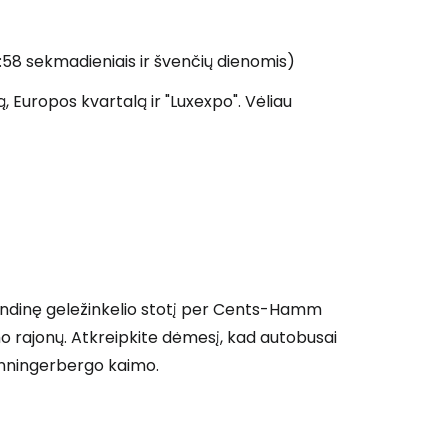
9:58 sekmadieniais ir švenčių dienomis)
 prie Cestee
ą, Europos kvartalą ir "Luxexpo". Vėliau
Tęsti su Google
ęsti su Facebook
agrindinę geležinkelio stotį per Cents-Hamm
icho rajonų. Atkreipkite dėmesį, kad autobusai
 Senningerbergo kaimo.
Tęsti el. paštu