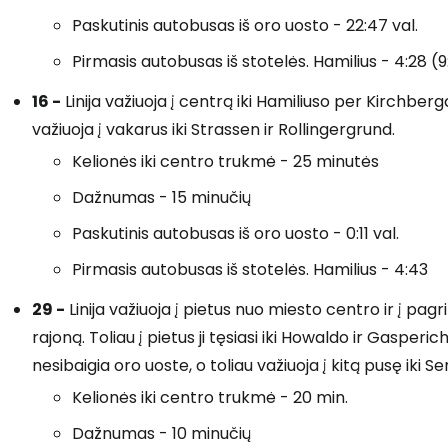
Paskutinis autobusas iš oro uosto - 22:47 val.
Pirmasis autobusas iš stotelės. Hamilius - 4:28 (
Prisijunkite
16 -
Linija važiuoja į centrą iki Hamiliuso per Kirchberg
važiuoja į vakarus iki Strassen ir Rollingergrund.
... pasaulinė kelionių bendruomenė
Kelionės iki centro trukmė - 25 minutės
Dažnumas - 15 minučių
Paskutinis autobusas iš oro uosto - 0:11 val.
Pirmasis autobusas iš stotelės. Hamilius - 4:43
T
29 -
Linija važiuoja į pietus nuo miesto centro ir į p
rajoną. Toliau į pietus ji tęsiasi iki Howaldo ir Gasper
nesibaigia oro uoste, o toliau važiuoja į kitą pusę iki
Kelionės iki centro trukmė - 20 min.
Dažnumas - 10 minučių