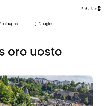
Prisijunkite
Paslaugos
Daugiau
s oro uosto