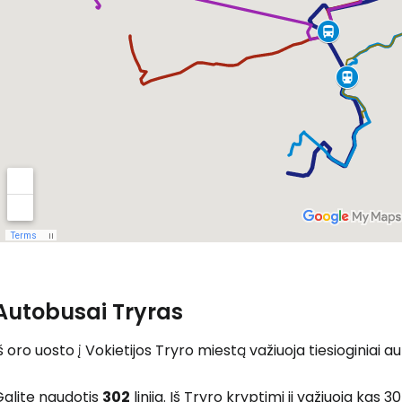
Autobusai Tryras
š oro uosto į Vokietijos Tryro miestą važiuoja tiesioginiai a
Galite naudotis
302
linija. Iš Tryro kryptimi ji važiuoja kas 3