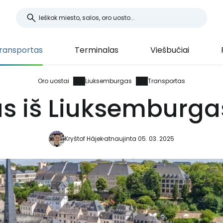
ransportas
Terminalas
Viešbučiai
Oro uostai
Liuksemburgas
Transportas
s iš Liuksemburga
Kryštof Hájek
atnaujinta 05. 03. 2025