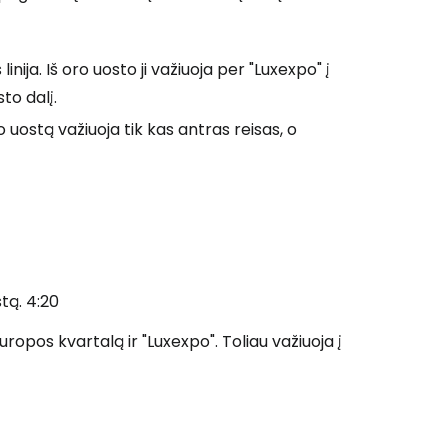
ija. Iš oro uosto ji važiuoja per "Luxexpo" į
sto dalį.
 uostą važiuoja tik kas antras reisas, o
tą. 4:20
uropos kvartalą ir "Luxexpo". Toliau važiuoja į