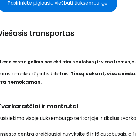
Pasirinkite pigiausią viešbutį Liuksemburge
Viešasis transportas
iesto centrą galima pasiekti trimis autobusų ir viena tramvajaus
ums nereikia rūpintis bilietais.
Tiesą sakant, visas vieš
yra nemokamas.
Tvarkaraščiai ir maršrutai
usisiekimo visoje Liuksemburgo teritorijoje ir tikslius tvark
 miesto centrą greičiausiai nuvyksite 6 ir 16 autobusais, o į 