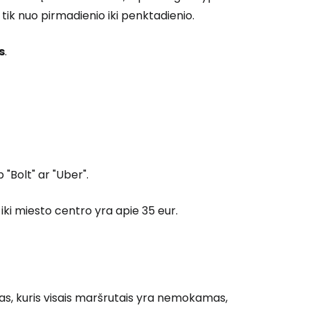
a tik nuo pirmadienio iki penktadienio.
s
.
"Bolt" ar "Uber".
a iki miesto centro yra apie 35 eur.
as, kuris visais maršrutais yra nemokamas,