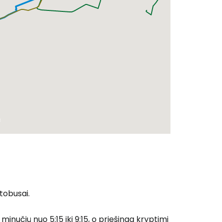
utobusai.
0 minučių nuo 5:15 iki 9:15, o priešinga kryptimi