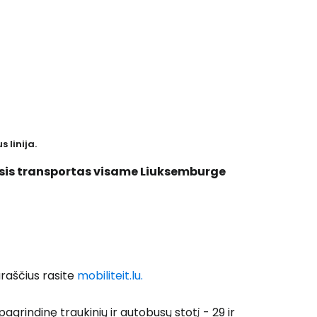
 linija.
asis transportas visame Liuksemburge
araščius rasite
mobiliteit.lu.
pagrindinę traukinių ir autobusų stotį - 29 ir