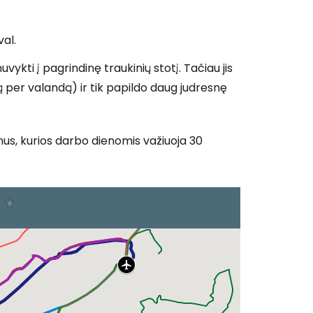
val.
uvykti į pagrindinę traukinių stotį. Tačiau jis
ą per valandą) ir tik papildo daug judresnę
jonus, kurios darbo dienomis važiuoja 30