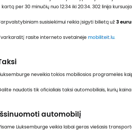
 kartą per 30 minučių nuo 12:34 iki 20:34. 302 linija kursuoj
arpvalstybiniam susisiekimui reikia įsigyti bilietą už
3 euru
varkaraštį rasite interneto svetainėje
mobiliteit.lu.
Taksi
iuksemburge neveikia tokios mobiliosios programėlės kaip 
alite naudotis tik oficialiais taksi automobiliais, kurių kain
Išsinuomoti automobilį
isame Liuksemburge veikia labai geras viešasis transport