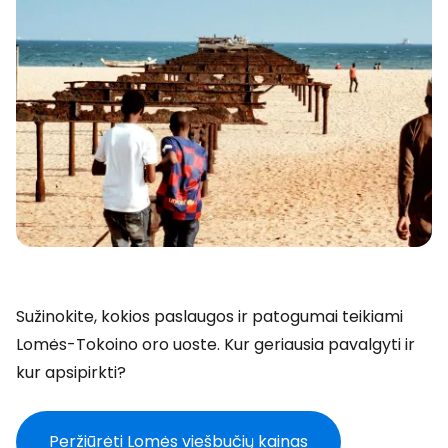
Sužinokite, kokios paslaugos ir patogumai teikiami
Lomės-Tokoino oro uoste. Kur geriausia pavalgyti ir
kur apsipirkti?
Peržiūrėti Lomės viešbučių kainas