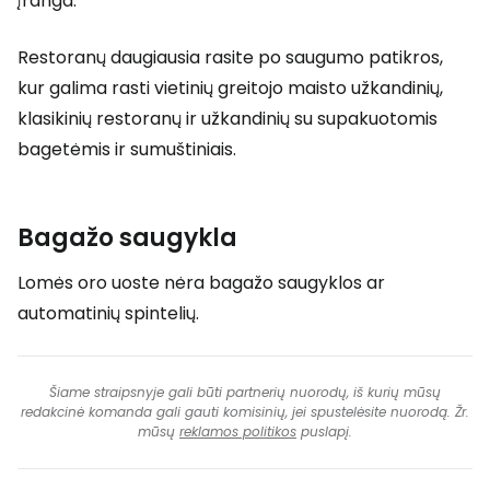
įranga.
Restoranų daugiausia rasite po saugumo patikros,
kur galima rasti vietinių greitojo maisto užkandinių,
klasikinių restoranų ir užkandinių su supakuotomis
bagetėmis ir sumuštiniais.
Bagažo saugykla
Lomės oro uoste nėra bagažo saugyklos ar
automatinių spintelių.
Šiame straipsnyje gali būti partnerių nuorodų, iš kurių mūsų
redakcinė komanda gali gauti komisinių, jei spustelėsite nuorodą. Žr.
mūsų
reklamos politikos
puslapį.