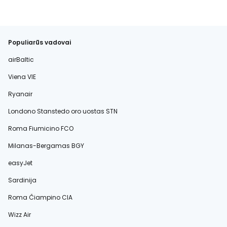
Populiarūs vadovai
airBaltic
Viena VIE
Ryanair
Londono Stanstedo oro uostas STN
Roma Fiumicino FCO
Milanas-Bergamas BGY
easyJet
Sardinija
Roma Čiampino CIA
Wizz Air