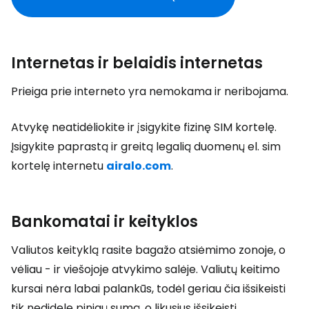
Internetas ir belaidis internetas
Prieiga prie interneto yra nemokama ir neribojama.
Atvykę neatidėliokite ir įsigykite fizinę SIM kortelę.
Įsigykite paprastą ir greitą legalią duomenų el. sim
kortelę internetu
airalo.com
.
Bankomatai ir keityklos
Valiutos keityklą rasite bagažo atsiėmimo zonoje, o
vėliau - ir viešojoje atvykimo salėje. Valiutų keitimo
kursai nėra labai palankūs, todėl geriau čia išsikeisti
tik nedidelę pinigų sumą, o likusius išsikeisti,