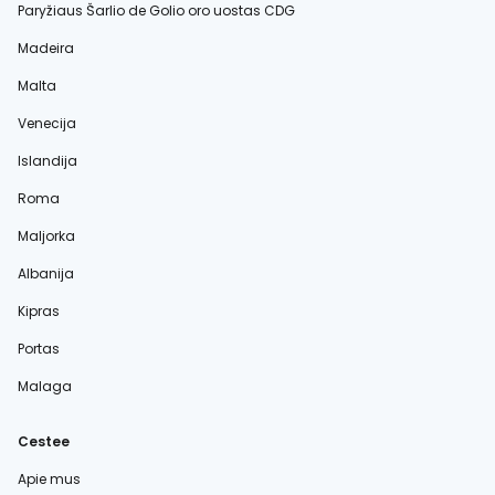
Paryžiaus Šarlio de Golio oro uostas CDG
Madeira
Malta
Venecija
Islandija
Roma
Maljorka
Albanija
Kipras
Portas
Malaga
Cestee
Apie mus