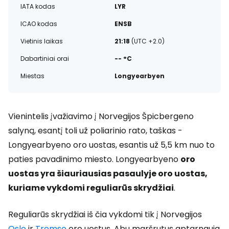
IATA kodas
LYR
ICAO kodas
ENSB
Vietinis laikas
21:18
(UTC +2.0)
Dabartiniai orai
-- °C
Miestas
Longyearbyen
Vienintelis įvažiavimo į Norvegijos Špicbergeno
salyną, esantį toli už poliarinio rato, taškas -
Longyearbyeno oro uostas, esantis už 5,5 km nuo to
paties pavadinimo miesto. Longyearbyeno
oro
uostas yra šiauriausias pasaulyje oro uostas,
kuriame vykdomi reguliarūs skrydžiai
.
Reguliarūs skrydžiai iš čia vykdomi tik į Norvegijos
Oslo
ir
Tromso
oro uostus. Abu maršrutus aptarnauja