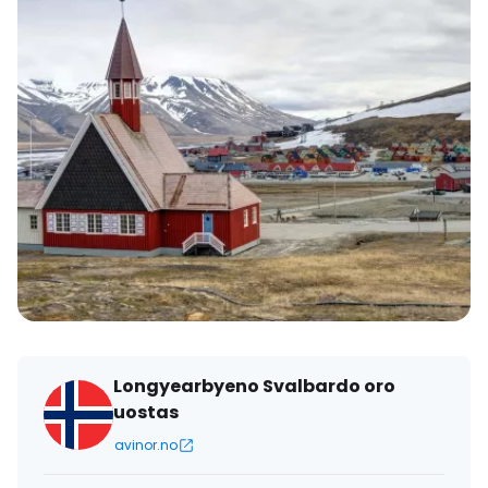
Longyearbyeno Svalbardo oro
uostas
avinor.no