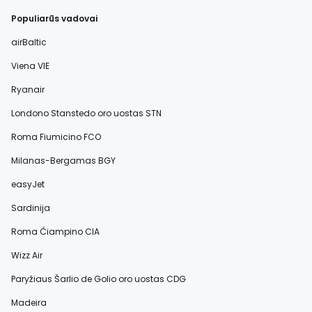
Populiarūs vadovai
airBaltic
Viena VIE
Ryanair
Londono Stanstedo oro uostas STN
Roma Fiumicino FCO
Milanas-Bergamas BGY
easyJet
Sardinija
Roma Čiampino CIA
Wizz Air
Paryžiaus Šarlio de Golio oro uostas CDG
Madeira