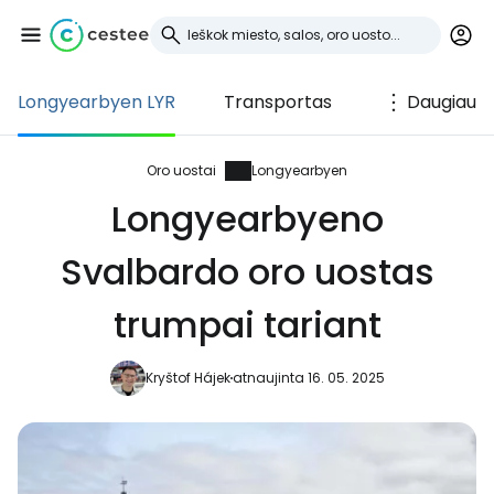
Longyearbyen LYR
Transportas
Daugiau
Prisijunkite prie
Cestee
Oro uostai
Longyearbyen
Longyearbyeno
... pasaulinė kelionių bendruomenė
Svalbardo oro uostas
Tęsti su Google
trumpai tariant
Kryštof Hájek
atnaujinta 16. 05. 2025
Tęsti su Facebook
Tęsti el. paštu