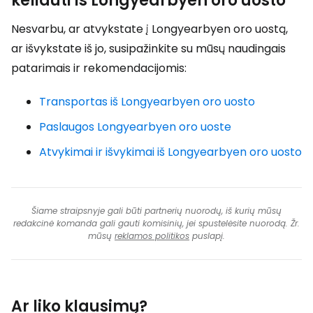
keliauti iš Longyearbyen oro uosto
Nesvarbu, ar atvykstate į Longyearbyen oro uostą,
ar išvykstate iš jo, susipažinkite su mūsų naudingais
patarimais ir rekomendacijomis:
Transportas iš Longyearbyen oro uosto
Paslaugos Longyearbyen oro uoste
Atvykimai ir išvykimai iš Longyearbyen oro uosto
Šiame straipsnyje gali būti partnerių nuorodų, iš kurių mūsų
redakcinė komanda gali gauti komisinių, jei spustelėsite nuorodą. Žr.
mūsų
reklamos politikos
puslapį.
Ar liko klausimų?