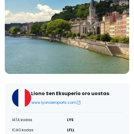
Liono Sen Eksuperio oro uostas
www.lyonaeroports.com
IATA kodas
LYS
ICAO kodas
LFLL