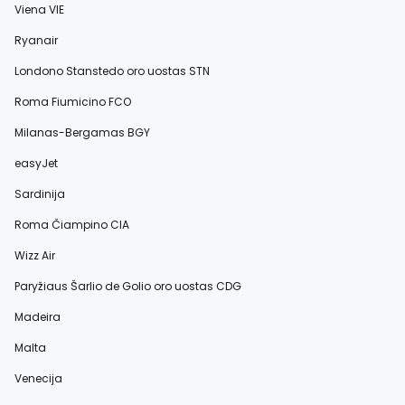
Viena VIE
Ryanair
Londono Stanstedo oro uostas STN
Roma Fiumicino FCO
Milanas-Bergamas BGY
easyJet
Sardinija
Roma Čiampino CIA
Wizz Air
Paryžiaus Šarlio de Golio oro uostas CDG
Madeira
Malta
Venecija