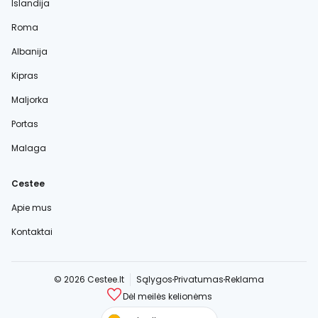
Islandija
Roma
Albanija
Kipras
Maljorka
Portas
Malaga
Cestee
Apie mus
Kontaktai
© 2026 Cestee.lt
Sąlygos
Privatumas
Reklama
Dėl meilės kelionėms
cestee.com