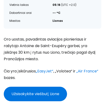
Vietinis laikas
05:16
(UTC +2.0)
Dabartiniai orai
-- °C
Miestas
Lionas
Oro uostas, pavadintas aviacijos pionieriaus ir
rašytojo Antoine de Saint-Exupéry garbei, yra
įsikūręs 30 km į rytus nuo Liono, trečiojo pagal dydį
Prancūzijos miesto.
Čia yra įsikūrusios
„EasyJet“
, „Volotea“ ir
„Air France“
bazės.
Užsisakykite viešbutį Lione