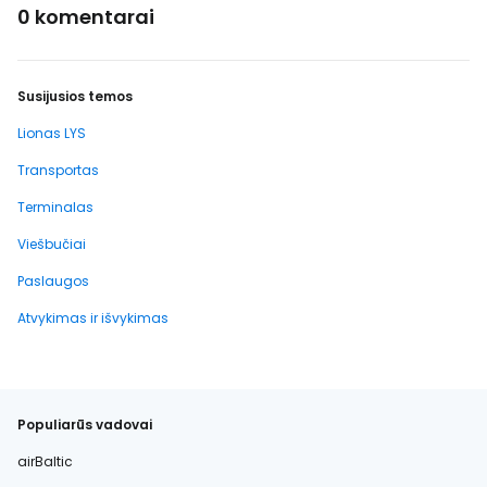
0 komentarai
Susijusios temos
Lionas LYS
Transportas
Terminalas
Viešbučiai
Paslaugos
Atvykimas ir išvykimas
Populiarūs vadovai
airBaltic