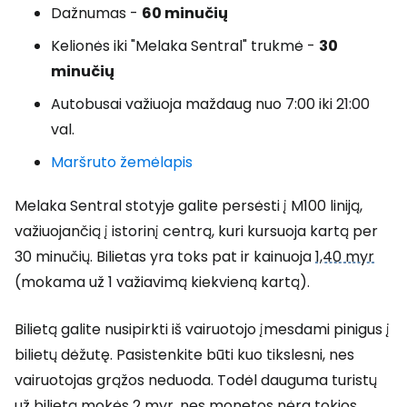
Dažnumas -
60 minučių
Kelionės iki "Melaka Sentral" trukmė -
30
minučių
Autobusai važiuoja maždaug nuo 7:00 iki 21:00
val.
Maršruto žemėlapis
Melaka Sentral stotyje galite persėsti į M100 liniją,
važiuojančią į istorinį centrą, kuri kursuoja kartą per
30 minučių. Bilietas yra toks pat ir kainuoja
1,40 myr
(mokama už 1 važiavimą kiekvieną kartą).
Bilietą galite nusipirkti iš vairuotojo įmesdami pinigus į
bilietų dėžutę. Pasistenkite būti kuo tikslesni, nes
vairuotojas grąžos neduoda. Todėl dauguma turistų
už bilietą mokės
2 myr
, nes monetos nėra tokios