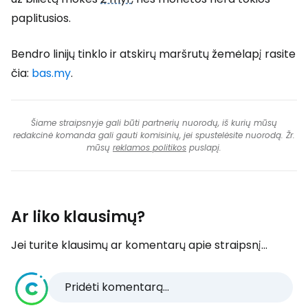
paplitusios.
Bendro linijų tinklo ir atskirų maršrutų žemėlapį rasite
čia:
bas.my
.
Šiame straipsnyje gali būti partnerių nuorodų, iš kurių mūsų
redakcinė komanda gali gauti komisinių, jei spustelėsite nuorodą. Žr.
mūsų
reklamos politikos
puslapį.
Ar liko klausimų?
Jei turite klausimų ar komentarų apie straipsnį...
Pridėti komentarą...