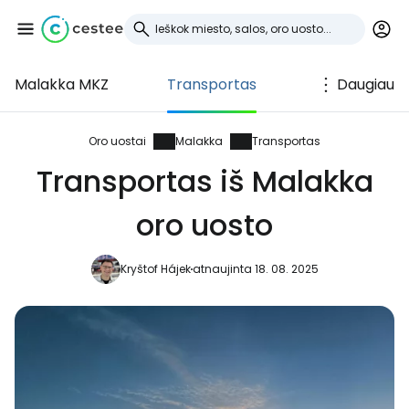
Malakka MKZ
Transportas
Daugiau
Prisijunkite prie
Cestee
Oro uostai
Malakka
Transportas
Transportas iš Malakka
... pasaulinė kelionių bendruomenė
oro uosto
Tęsti su Google
Kryštof Hájek
atnaujinta 18. 08. 2025
Tęsti su Facebook
Tęsti el. paštu