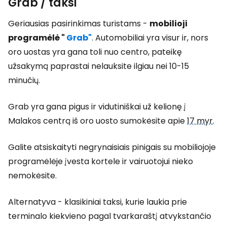
Grab / taksi
Geriausias pasirinkimas turistams -
mobilioji
programėlė "
Grab"
. Automobiliai yra visur ir, nors
oro uostas yra gana toli nuo centro, pateikę
užsakymą paprastai nelauksite ilgiau nei 10-15
minučių.
Grab yra gana pigus ir vidutiniškai už kelionę į
Malakos centrą iš oro uosto sumokėsite apie
17 myr
.
Galite atsiskaityti negrynaisiais pinigais su mobiliojoje
programėlėje įvesta kortele ir vairuotojui nieko
nemokėsite.
Alternatyva - klasikiniai taksi, kurie laukia prie
terminalo kiekvieno pagal tvarkaraštį atvykstančio