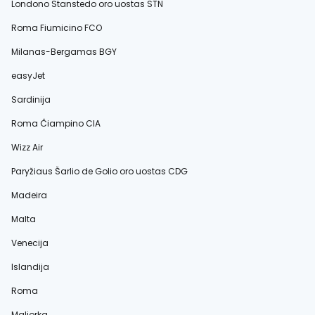
Londono Stanstedo oro uostas STN
Roma Fiumicino FCO
Milanas-Bergamas BGY
easyJet
Sardinija
Roma Čiampino CIA
Wizz Air
Paryžiaus Šarlio de Golio oro uostas CDG
Madeira
Malta
Venecija
Islandija
Roma
Maljorka