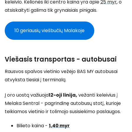
keleivio. Kelionės iki centro kaina yra apie
25 myr
, o
atsiskaityti galima tik grynaisiais pinigais.
10 geriausių viešbučių Malakoje
Viešasis transportas - autobusai
Rausvos spalvos vietinio vežėjo BAS MY autobusai
atvyksta tiesiai į terminalą.
Į oro uostą važiuoja
12-oji linija,
vežanti keleivius į
Melaka Sentral - pagrindinę autobusų stotį, kurioje
teikiamos vietinio ir tolimojo susisiekimo paslaugos.
Bilieto kaina -
1,40 myr