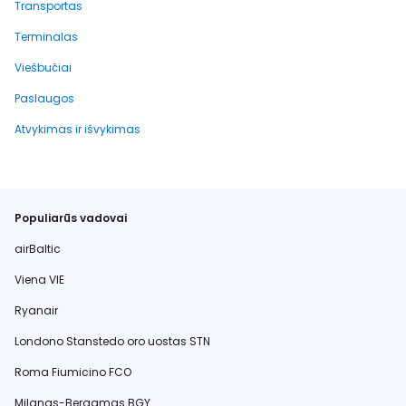
Transportas
Terminalas
Viešbučiai
Paslaugos
Atvykimas ir išvykimas
Populiarūs vadovai
airBaltic
Viena VIE
Ryanair
Londono Stanstedo oro uostas STN
Roma Fiumicino FCO
Milanas-Bergamas BGY