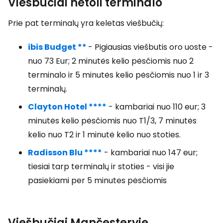
Viešbučiai netoli terminalo
Prie pat terminalų yra keletas viešbučių:
ibis Budget **
- Pigiausias viešbutis oro uoste -
nuo 73 Eur; 2 minutės kelio pėsčiomis nuo 2
terminalo ir 5 minutės kelio pėsčiomis nuo 1 ir 3
terminalų.
Clayton Hotel ****
- kambariai nuo 110 eur; 3
minutės kelio pėsčiomis nuo T1/3, 7 minutės
kelio nuo T2 ir 1 minutė kelio nuo stoties.
Radisson Blu ****
- kambariai nuo 147 eur;
tiesiai tarp terminalų ir stoties - visi jie
pasiekiami per 5 minutes pėsčiomis
Viešbučiai Mančesteryje