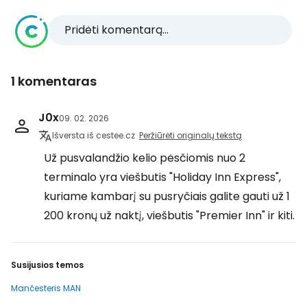
Pridėti komentarą...
1 komentaras
J0x
09. 02. 2026
Išversta iš cestee.cz
Peržiūrėti originalų tekstą
Už pusvalandžio kelio pėsčiomis nuo 2
terminalo yra viešbutis "Holiday Inn Express",
kuriame kambarį su pusryčiais galite gauti už 1
200 kronų už naktį, viešbutis "Premier Inn" ir kiti.
Susijusios temos
Mančesteris MAN