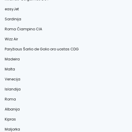
easyJet
Sardinija
Roma Čiampino CIA
Wizz Air
Paryžiaus Šarlio de Golio oro uostas CDG
Madeira
Malta
Venecija
Islandija
Roma
Albanija
Kipras
Maljorka