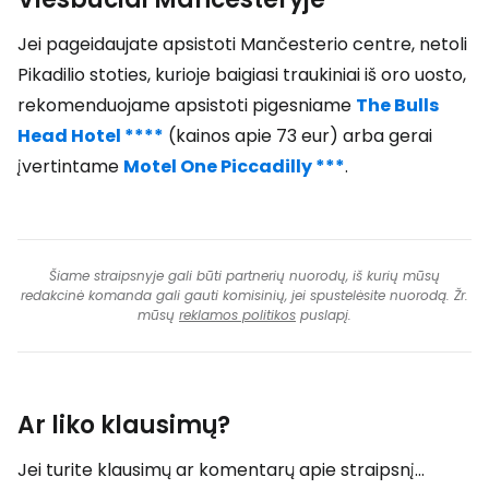
Jei pageidaujate apsistoti Mančesterio centre, netoli
Pikadilio stoties, kurioje baigiasi traukiniai iš oro uosto,
rekomenduojame apsistoti pigesniame
The Bulls
Head Hotel ****
(kainos apie 73 eur) arba gerai
įvertintame
Motel One Piccadilly ***
.
Šiame straipsnyje gali būti partnerių nuorodų, iš kurių mūsų
redakcinė komanda gali gauti komisinių, jei spustelėsite nuorodą. Žr.
mūsų
reklamos politikos
puslapį.
Ar liko klausimų?
Jei turite klausimų ar komentarų apie straipsnį...