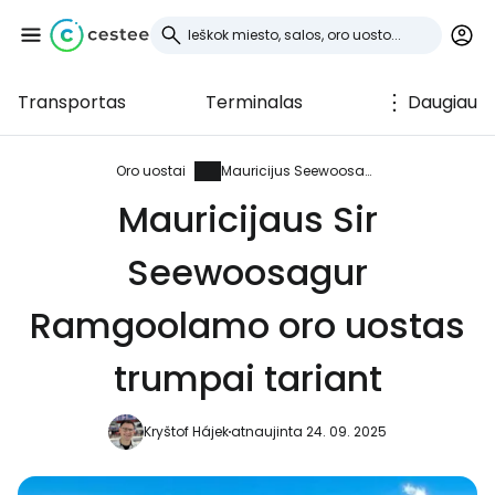
Transportas
Terminalas
Daugiau
Prisijunkite prie
Cestee
Oro uostai
Mauricijus Seewoosagur Ramgoolam
Mauricijaus Sir
... pasaulinė kelionių bendruomenė
Seewoosagur
Tęsti su Google
Ramgoolamo oro uostas
trumpai tariant
Tęsti su Facebook
Kryštof Hájek
atnaujinta 24. 09. 2025
Tęsti el. paštu