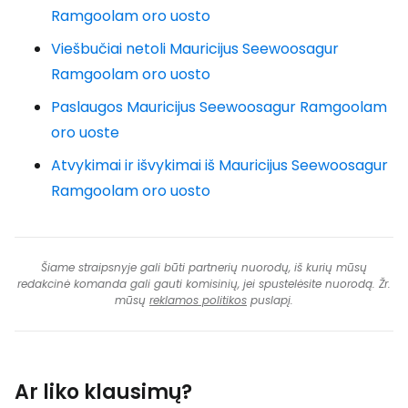
Ramgoolam oro uosto
Viešbučiai netoli Mauricijus Seewoosagur
Ramgoolam oro uosto
Paslaugos Mauricijus Seewoosagur Ramgoolam
oro uoste
Atvykimai ir išvykimai iš Mauricijus Seewoosagur
Ramgoolam oro uosto
Šiame straipsnyje gali būti partnerių nuorodų, iš kurių mūsų
redakcinė komanda gali gauti komisinių, jei spustelėsite nuorodą. Žr.
mūsų
reklamos politikos
puslapį.
Ar liko klausimų?