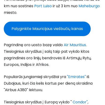
km nuo sostinės
Port Luiso
ir už 3 km nuo
Maheburgo
miesto.
Palyginkite Mauricijaus viešbučių kainas
Pagrindinę oro uosto bazę valdo
Air Mauritius
.
Tiesioginius skrydžius į salą taip pat vykdo kitos
pagrindinės oro linijų bendrovės iš Artimųjų Rytų,
Europos, Indijos ir Afrikos.
Populiarūs jungiamieji skrydžiai yra
"Emirates"
iš
Dubajaus, kuri čia kelis kartus per dieną skraidina
"Airbus A380" lėktuvu.
Tiesioginius skrydžius į Europą vykdo "
Condor"
,