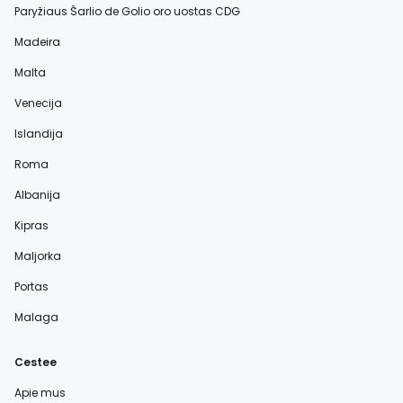
Paryžiaus Šarlio de Golio oro uostas CDG
Madeira
Malta
Venecija
Islandija
Roma
Albanija
Kipras
Maljorka
Portas
Malaga
Cestee
Apie mus