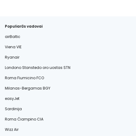
Populiarūs vadovai
airBaltic
Viena VIE
Ryanair
Londono Stanstedo oro uostas STN
Roma Fiumicino FCO
Milanas-Bergamas BGY
easyJet
Sardinija
Roma Čiampino CIA
Wizz Air