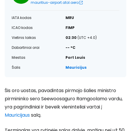
mauritius-airport.atol.aero
IATA kodas
MRU
ICAO kodas
FIMP
Vietinis laikas
02:30
(UTC +4.0)
Dabartiniai orai
-- °C
Miestas
Port Louis
Šalis
Mauricijus
Šis oro uostas, pavadintas pirmojo šalies ministro
pirmininko sero Seewoosaguro Ramgoolamo vardu,
yra pagrindiniai ir beveik vieninteliai vartai į
Mauricijaus
salą.
Terminalas yra rytinėje salos dalyje, mažiau nei už 50