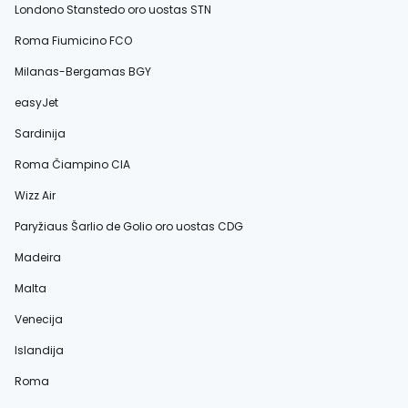
Londono Stanstedo oro uostas STN
Roma Fiumicino FCO
Milanas-Bergamas BGY
easyJet
Sardinija
Roma Čiampino CIA
Wizz Air
Paryžiaus Šarlio de Golio oro uostas CDG
Madeira
Malta
Venecija
Islandija
Roma