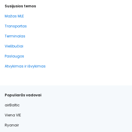
Susijusios temos
Mažas MLE
Transportas
Terminalas
Viešbučiai
Paslaugos
Atvykimas ir išvykimas
Populiarūs vadovai
airBaltic
Viena VIE
Ryanair