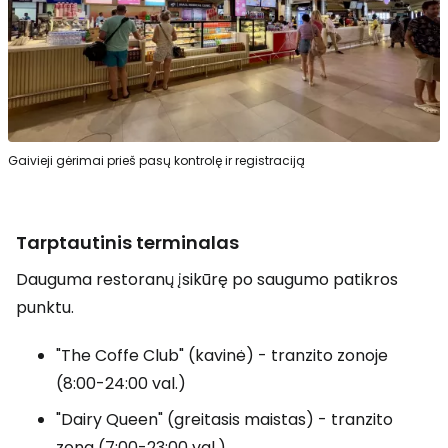
Gaivieji gėrimai prieš pasų kontrolę ir registraciją
Tarptautinis terminalas
Dauguma restoranų įsikūrę po saugumo patikros
punktu.
"The Coffe Club" (kavinė) - tranzito zonoje
(8:00-24:00 val.)
"Dairy Queen" (greitasis maistas) - tranzito
zona (7:00-23:00 val.)