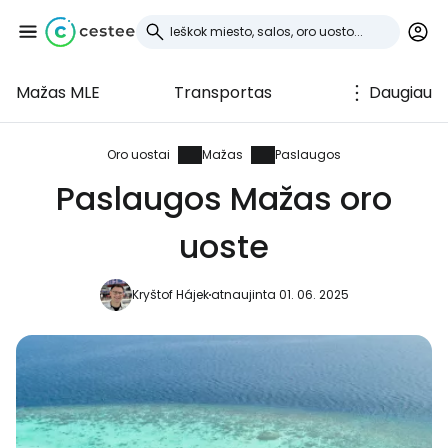
Mažas MLE
Transportas
Daugiau
Prisijunkite prie
Cestee
Oro uostai
Mažas
Paslaugos
Paslaugos Mažas oro
... pasaulinė kelionių bendruomenė
uoste
Tęsti su Google
Kryštof Hájek
atnaujinta 01. 06. 2025
Tęsti su Facebook
Tęsti el. paštu