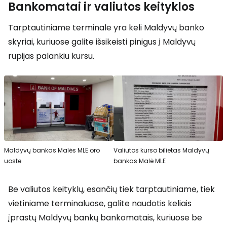
Bankomatai ir valiutos keityklos
Tarptautiniame terminale yra keli Maldyvų banko
skyriai, kuriuose galite išsikeisti pinigus į Maldyvų
rupijas palankiu kursu.
Maldyvų bankas Malės MLE oro
Valiutos kurso bilietas Maldyvų
uoste
bankas Malė MLE
Be valiutos keityklų, esančių tiek tarptautiniame, tiek
vietiniame terminaluose, galite naudotis keliais
įprastų Maldyvų bankų bankomatais, kuriuose be