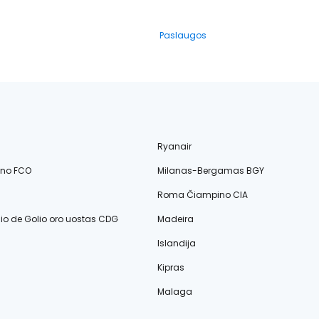
Paslaugos
Ryanair
ino FCO
Milanas-Bergamas BGY
Roma Čiampino CIA
lio de Golio oro uostas CDG
Madeira
Islandija
Kipras
Malaga