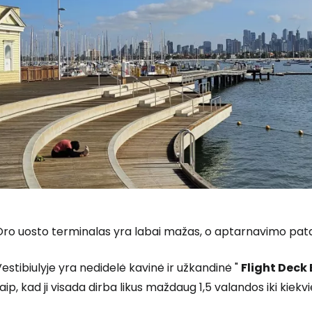
Prisijunkite
... pasaulinė kelionių bendruomenė
ro uosto terminalas yra labai mažas, o aptarnavimo patal
T
estibiulyje yra nedidelė kavinė ir užkandinė "
Flight Deck 
aip, kad ji visada dirba likus maždaug 1,5 valandos iki kiek