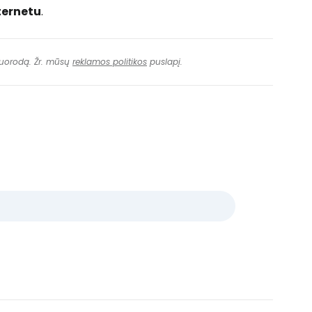
ternetu
.
 nuorodą. Žr. mūsų
reklamos politikos
puslapį.