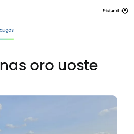
Prisijunkite
laugos
nas oro uoste