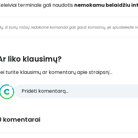
eleiviai terminale gali naudotis
nemokamu belaidžiu in
dų, iš kurių mūsų redakcinė komanda gali gauti komisinių, jei spustelėsite
Ar liko klausimų?
ei turite klausimų ar komentarų apie straipsnį...
Pridėti komentarą...
0 komentarai