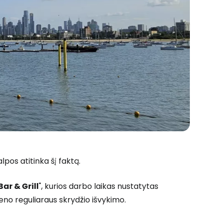
 prie Cestee
Tęsti su Google
pos atitinka šį faktą.
ęsti su Facebook
Bar & Grill
", kurios darbo laikas nustatytas
vieno reguliaraus skrydžio išvykimo.
Tęsti el. paštu