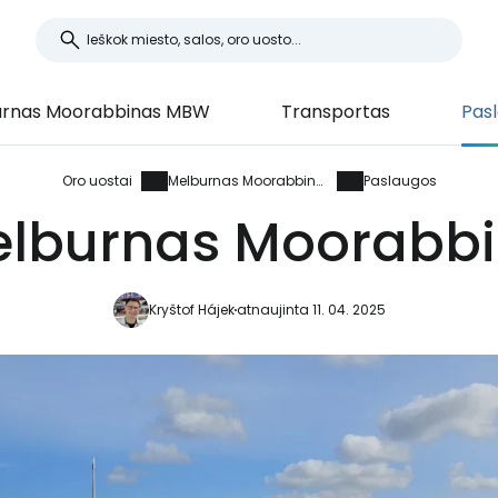
urnas Moorabbinas MBW
Transportas
Pas
Oro uostai
Melburnas Moorabbinas
Paslaugos
lburnas Moorabbi
Kryštof Hájek
atnaujinta 11. 04. 2025