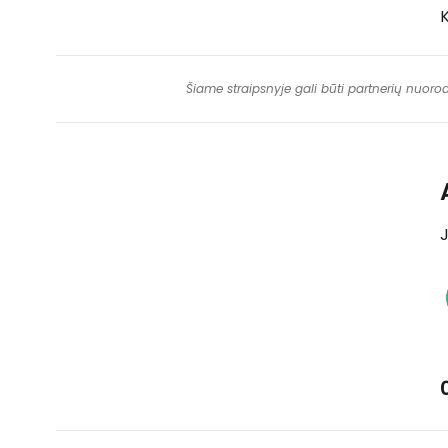
K
Šiame straipsnyje gali būti partnerių nuoro
J