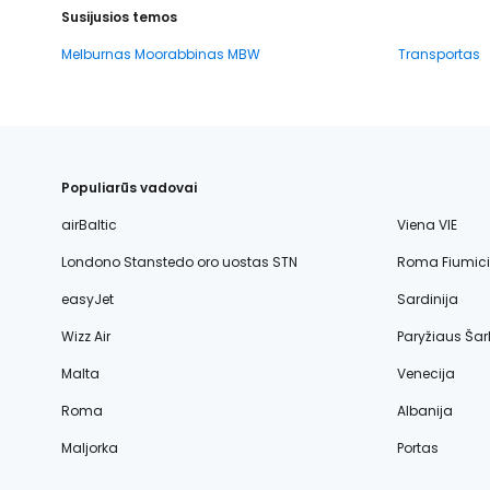
Susijusios temos
Melburnas Moorabbinas MBW
Transportas
Populiarūs vadovai
airBaltic
Viena VIE
Londono Stanstedo oro uostas STN
Roma Fiumic
easyJet
Sardinija
Wizz Air
Paryžiaus Šar
Malta
Venecija
Roma
Albanija
Maljorka
Portas