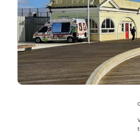
O
V
t