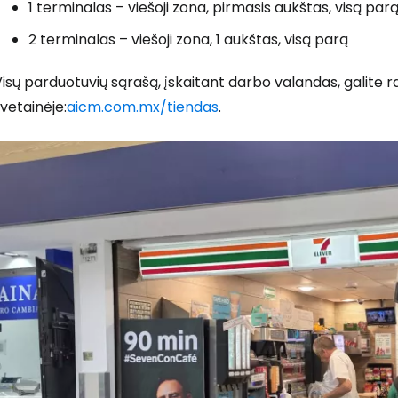
1 terminalas – viešoji zona, pirmasis aukštas, visą par
2 terminalas – viešoji zona, 1 aukštas, visą parą
isų parduotuvių sąrašą, įskaitant darbo valandas, galite r
vetainėje:
aicm.com.mx/tiendas
.