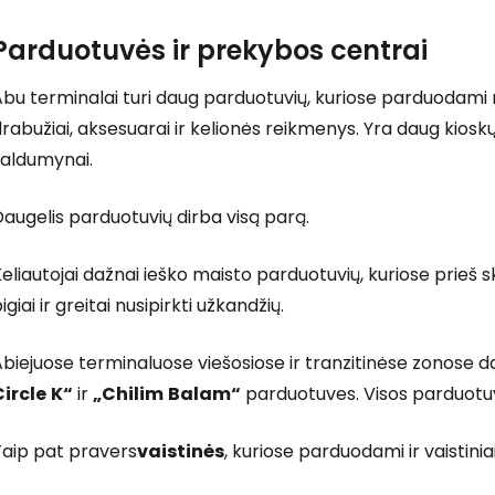
Parduotuvės ir prekybos centrai
Abu terminalai turi daug parduotuvių, kuriose parduodam
rabužiai, aksesuarai ir kelionės reikmenys. Yra daug kioskų
saldumynai.
augelis parduotuvių dirba visą parą.
eliautojai dažnai ieško maisto parduotuvių, kuriose prieš sk
igiai ir greitai nusipirkti užkandžių.
biejuose terminaluose viešosiose ir tranzitinėse zonose d
Circle
K“
ir
„Chilim
Balam“
parduotuves. Visos parduotuv
Taip pat pravers
vaistinės
, kuriose parduodami ir vaistinia