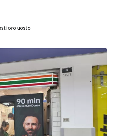
ą
asti oro uosto