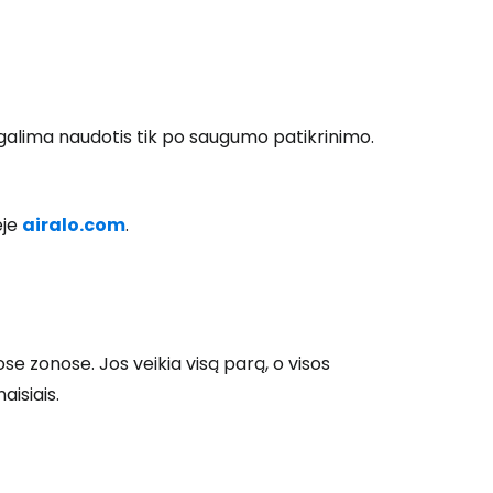
 galima naudotis tik po saugumo patikrinimo.
ėje
airalo.com
.
se zonose. Jos veikia visą parą, o visos
aisiais.