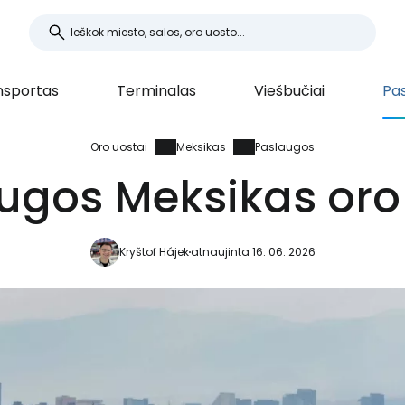
nsportas
Terminalas
Viešbučiai
Pa
Oro uostai
Meksikas
Paslaugos
ugos Meksikas oro
Kryštof Hájek
atnaujinta 16. 06. 2026