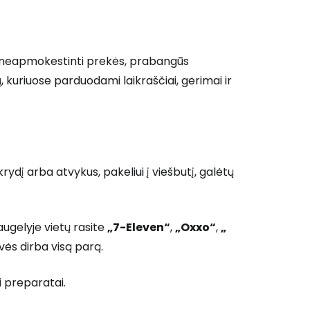
i neapmokestinti prekės, prabangūs
, kuriuose parduodami laikraščiai, gėrimai ir
rydį arba atvykus, pakeliui į viešbutį, galėtų
augelyje vietų rasite
„7-Eleven“
,
„Oxxo“
,
„
ės dirba visą parą.
i preparatai.