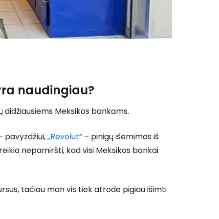
 prie Cestee
 yra naudingiau?
Tęsti su Google
ų didžiausiems Meksikos bankams.
– pavyzdžiui,
„Revolut“
– pinigų išėmimas iš
ęsti su Facebook
eikia nepamiršti, kad visi Meksikos bankai
Tęsti el. paštu
rsus, tačiau man vis tiek atrodė pigiau išimti