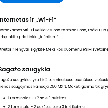
Internetas ir „Wi-Fi“
Nemokamas
Wi-Fi
veikia visuose terminaluose, tačiau juo
risijunkite prie tinklo „Infinitum“.
reitai ir lengvai įsigykite Meksikos duomenų eSIM svetain
Bagažo saugykla
agažo saugyklos yra 1 ir 2 terminaluose esančiose viešosio
dienos saugojimas kainuoja
250 MXN
. Mokėti galima tik gryn
1 terminalas – E2 salė, 1 aukštas
2 terminalo – 2 aukštas tarp 3 ir 4 išėjimų