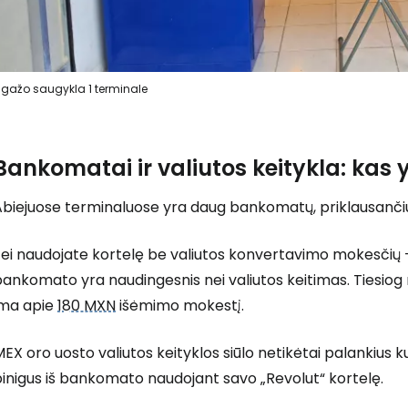
Prisijunkite
gažo saugykla 1 terminale
... pasaulinė kelionių bendruomenė
Bankomatai ir valiutos keitykla: kas
Abiejuose terminaluose yra daug bankomatų, priklausanči
Jei naudojate kortelę be valiutos konvertavimo mokesčių 
T
ankomato yra naudingesnis nei valiutos keitimas. Tiesiog r
ima apie
180 MXN
išėmimo mokestį.
EX oro uosto valiutos keityklos siūlo netikėtai palankius ku
inigus iš bankomato naudojant savo „Revolut“ kortelę.