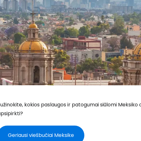
užinokite, kokios paslaugos ir patogumai siūlomi Meksiko o
psipirkti?
Geriausi viešbučiai Meksike