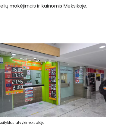
telių mokėjimais ir kainomis Meksikoje.
keityklos atvykimo salėje