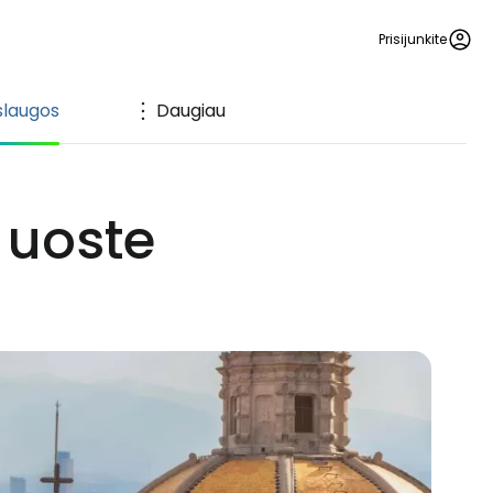
Prisijunkite
slaugos
Daugiau
 uoste