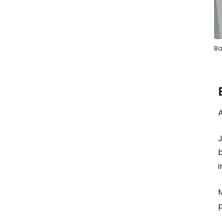
Ba
b
M
p