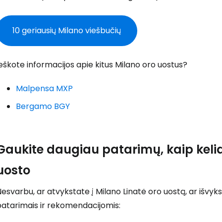
Prisijunkite
10 geriausių Milano viešbučių
... pasaulinė kelionių bendruomenė
eškote informacijos apie kitus Milano oro uostus?
Malpensa MXP
Bergamo BGY
T
Gaukite daugiau patarimų, kaip keliau
uosto
esvarbu, ar atvykstate į Milano Linatė oro uostą, ar išvyks
patarimais ir rekomendacijomis: