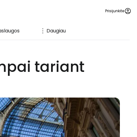
Prisijunkite
aslaugos
Daugiau
mpai tariant