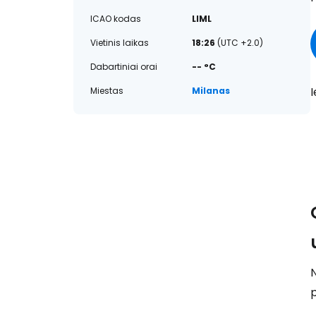
ICAO kodas
LIML
Vietinis laikas
18:26
(UTC +2.0)
Dabartiniai orai
-- °C
I
Miestas
Milanas
N