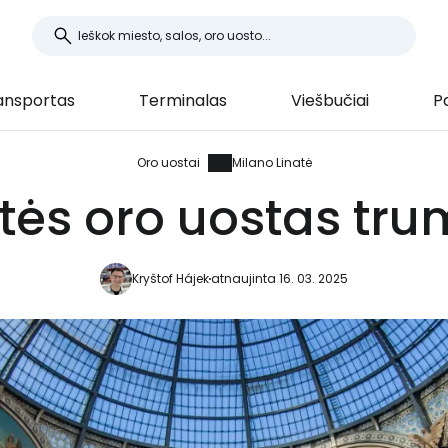
ansportas
Terminalas
Viešbučiai
P
Oro uostai
Milano Linatė
tės oro uostas tru
Kryštof Hájek
atnaujinta 16. 03. 2025