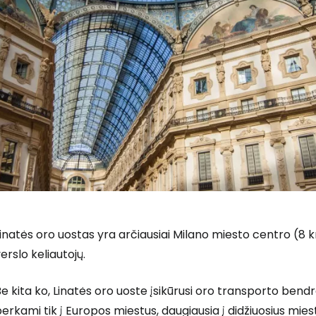
inatės oro uostas yra arčiausiai Milano miesto centro (8 km
erslo keliautojų.
e kita ko, Linatės oro uoste įsikūrusi oro transporto bendro
erkami tik į Europos miestus, daugiausia į didžiuosius miestus