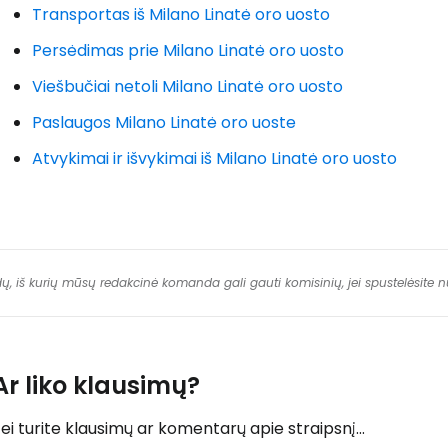
Transportas iš Milano Linatė oro uosto
Persėdimas prie Milano Linatė oro uosto
Viešbučiai netoli Milano Linatė oro uosto
Paslaugos Milano Linatė oro uoste
Atvykimai ir išvykimai iš Milano Linatė oro uosto
dų, iš kurių mūsų redakcinė komanda gali gauti komisinių, jei spustelėsite
Ar liko klausimų?
ei turite klausimų ar komentarų apie straipsnį...