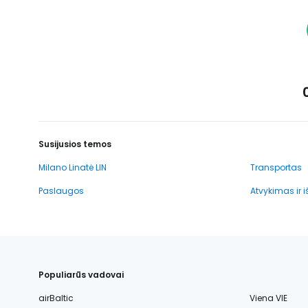
Susijusios temos
Milano Linatė LIN
Transportas
Paslaugos
Atvykimas ir 
Populiarūs vadovai
airBaltic
Viena VIE