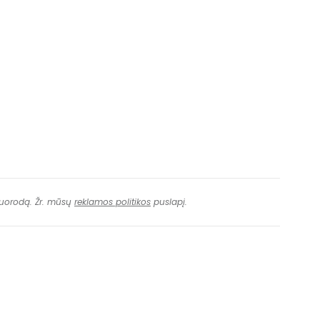
 nuorodą. Žr. mūsų
reklamos politikos
puslapį.