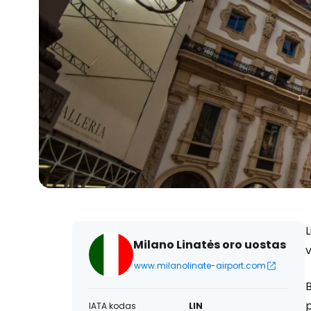
L
Milano Linatės oro uostas
v
www.milanolinate-airport.com
B
p
IATA kodas
LIN