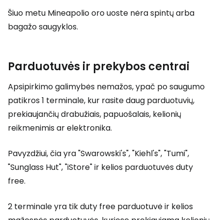
Šiuo metu Mineapolio oro uoste nėra spintų arba
bagažo saugyklos.
Parduotuvės ir prekybos centrai
Apsipirkimo galimybės nemažos, ypač po saugumo
patikros 1 terminale, kur rasite daug parduotuvių,
prekiaujančių drabužiais, papuošalais, kelionių
reikmenimis ar elektronika.
Pavyzdžiui, čia yra "Swarowski's", "Kiehl's", "Tumi",
"Sunglass Hut", "iStore" ir kelios parduotuvės
duty
free
.
2 terminale yra tik
duty free
parduotuvė ir kelios