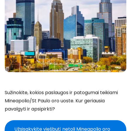
Sužinokite, kokios paslaugos ir patogumai teikiami
Mineapolio/St Paulo oro uoste. Kur geriausia
pavalgyti ir apsipirkti?
Užsisakykite viešbutį netoli Mineapolio oro