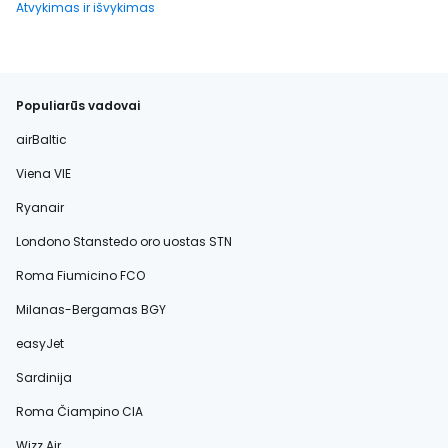
Atvykimas ir išvykimas
Populiarūs vadovai
airBaltic
Viena VIE
Ryanair
Londono Stanstedo oro uostas STN
Roma Fiumicino FCO
Milanas-Bergamas BGY
easyJet
Sardinija
Roma Čiampino CIA
Wizz Air