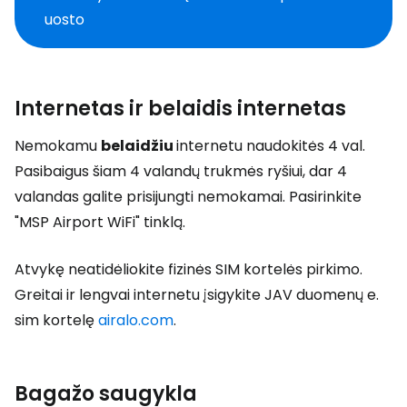
uosto
Internetas ir belaidis internetas
Nemokamu
belaidžiu
internetu naudokitės 4 val.
Pasibaigus šiam 4 valandų trukmės ryšiui, dar 4
valandas galite prisijungti nemokamai. Pasirinkite
"MSP Airport WiFi" tinklą.
Atvykę neatidėliokite fizinės SIM kortelės pirkimo.
Greitai ir lengvai internetu įsigykite JAV duomenų e.
sim kortelę
airalo.com
.
Bagažo saugykla