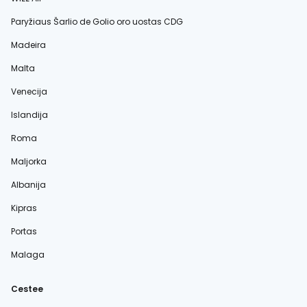
Paryžiaus Šarlio de Golio oro uostas CDG
Madeira
Malta
Venecija
Islandija
Roma
Maljorka
Albanija
Kipras
Portas
Malaga
Cestee