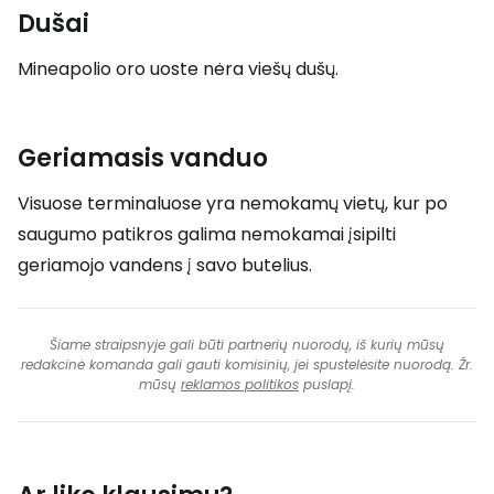
Dušai
Mineapolio oro uoste nėra viešų dušų.
Geriamasis vanduo
Visuose terminaluose yra nemokamų vietų, kur po
saugumo patikros galima nemokamai įsipilti
geriamojo vandens į savo butelius.
Šiame straipsnyje gali būti partnerių nuorodų, iš kurių mūsų
redakcinė komanda gali gauti komisinių, jei spustelėsite nuorodą. Žr.
mūsų
reklamos politikos
puslapį.