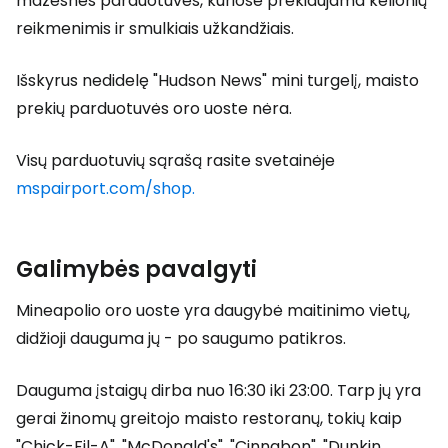
mažesnės parduotuvės, kuriose prekiaujama kelionių
reikmenimis ir smulkiais užkandžiais.
Išskyrus nedidelę "Hudson News" mini turgelį, maisto
prekių parduotuvės oro uoste nėra.
Visų parduotuvių sąrašą rasite svetainėje
mspairport.com/shop.
Galimybės pavalgyti
Mineapolio oro uoste yra daugybė maitinimo vietų,
didžioji dauguma jų - po saugumo patikros.
Dauguma įstaigų dirba nuo 16:30 iki 23:00. Tarp jų yra
gerai žinomų greitojo maisto restoranų, tokių kaip
"Chick-Fil-A", "McDonald's", "Cinnabon", "Dunkin