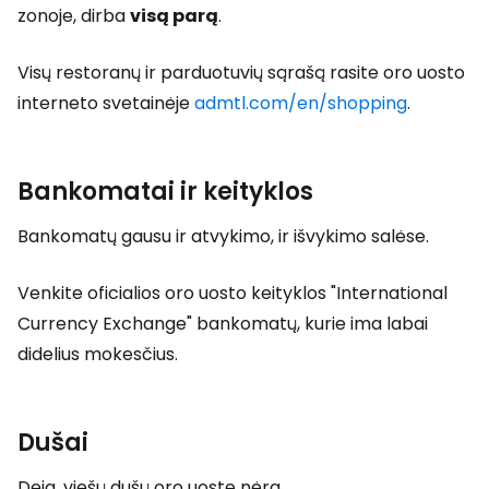
zonoje, dirba
visą parą
.
Visų restoranų ir parduotuvių sąrašą rasite oro uosto
interneto svetainėje
admtl.com/en/shopping
.
Bankomatai ir keityklos
Bankomatų gausu ir atvykimo, ir išvykimo salėse.
Venkite oficialios oro uosto keityklos "International
Currency Exchange" bankomatų, kurie ima labai
didelius mokesčius.
Dušai
Deja, viešų dušų oro uoste nėra.