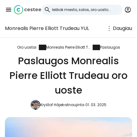
Monrealis Pierre Elliott Trudeau YUL
Daugiau
Prisijunkite prie
Cestee
Oro uostai
Monrealis Pierre Elliott Trudeau
Paslaugos
Paslaugos Monrealis
... pasaulinė kelionių bendruomenė
Pierre Elliott Trudeau oro
Tęsti su Google
uoste
Kryštof Hájek
atnaujinta 01. 03. 2025
Tęsti su Facebook
Tęsti el. paštu