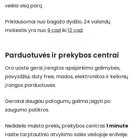
veikia visą parą.
Priklausomai nuo bagažo dydžio, 24 valandų
mokestis yra nuo
9 cad
iki
12 cad
.
Parduotuvės ir prekybos centrai
Oro uoste gerai įrengtos apsipirkimo galimybės,
pavyzdžiui,
duty free
, mados, elektronikos ir kelionių
įrangos parduotuvės.
Gerokai daugiau patogumų galima įsigyti po
saugumo patikros.
Nedidelis maisto prekių prekybos centras
1 minute
rasite tarptautinio atvykimo salės viešojoje erdvėje.