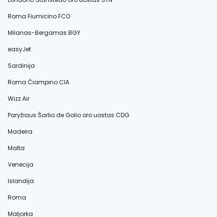
Roma Fiumicino FCO
Milanas-Bergamas BGY
easyJet
Sardinija
Roma Čiampino CIA
Wizz Air
Paryžiaus Šarlio de Golio oro uostas CDG
Madeira
Malta
Venecija
Islandija
Roma
Maljorka