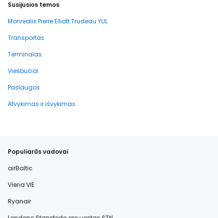
Susijusios temos
Monrealis Pierre Elliott Trudeau YUL
Transportas
Terminalas
Viešbučiai
Paslaugos
Atvykimas ir išvykimas
Populiarūs vadovai
airBaltic
Viena VIE
Ryanair
Londono Stanstedo oro uostas STN