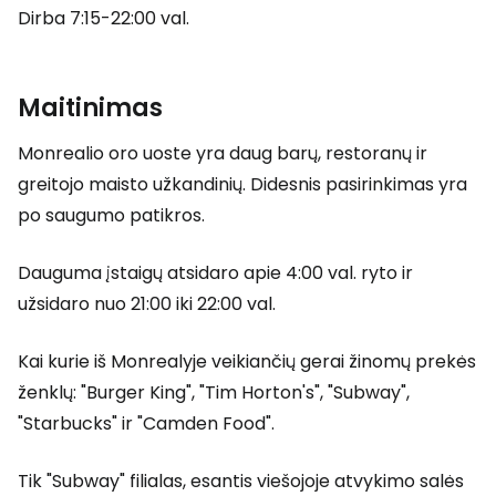
Dirba 7:15-22:00 val.
Maitinimas
Monrealio oro uoste yra daug barų, restoranų ir
greitojo maisto užkandinių. Didesnis pasirinkimas yra
po saugumo patikros.
Dauguma įstaigų atsidaro apie 4:00 val. ryto ir
užsidaro nuo 21:00 iki 22:00 val.
Kai kurie iš Monrealyje veikiančių gerai žinomų prekės
ženklų: "Burger King", "Tim Horton's", "Subway",
"Starbucks" ir "Camden Food".
Tik "Subway" filialas, esantis viešojoje atvykimo salės