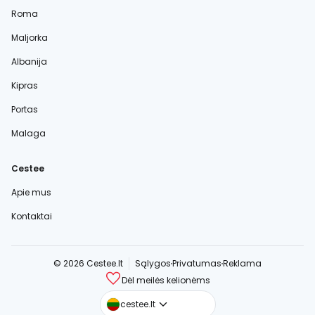
Roma
Maljorka
Albanija
Kipras
Portas
Malaga
Cestee
Apie mus
Kontaktai
© 2026 Cestee.lt
Sąlygos
Privatumas
Reklama
Dėl meilės kelionėms
cestee.com
cestee.lt