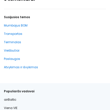
Susijusios temos
Mumbajus BOM
Transportas
Terminalas
Viešbučiai
Paslaugos
Atvykimas ir išvykimas
Populiarūs vadovai
airBaltic
Viena VIE