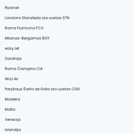
Ryanair
Londono Stanstedo oro uostas STN
Roma Fiumicino FCO
Milanas-Bergamas BGY
easyJet
Sardinija
Roma Čiampino CIA
Wizz Air
Paryžiaus Šarlio de Golio oro uostas CDG
Madeira
Malta
Venecija
Islandija