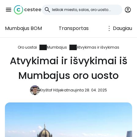
Mumbajus BOM
Transportas
Daugiau
Prisijunkite prie
Cestee
Oro uostai
Mumbajus
Atvykimas ir išvykimas
Atvykimai ir išvykimai iš
... pasaulinė kelionių bendruomenė
Mumbajus oro uosto
Tęsti su Google
Kryštof Hájek
atnaujinta 28. 04. 2025
Tęsti su Facebook
Tęsti el. paštu