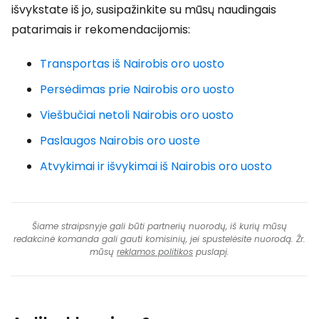
išvykstate iš jo, susipažinkite su mūsų naudingais
patarimais ir rekomendacijomis:
Transportas iš Nairobis oro uosto
Persėdimas prie Nairobis oro uosto
Viešbučiai netoli Nairobis oro uosto
Paslaugos Nairobis oro uoste
Atvykimai ir išvykimai iš Nairobis oro uosto
Šiame straipsnyje gali būti partnerių nuorodų, iš kurių mūsų
redakcinė komanda gali gauti komisinių, jei spustelėsite nuorodą. Žr.
mūsų
reklamos politikos
puslapį.