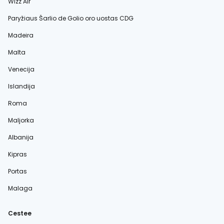
Wizz Air
Paryžiaus Šarlio de Golio oro uostas CDG
Madeira
Malta
Venecija
Islandija
Roma
Maljorka
Albanija
Kipras
Portas
Malaga
Cestee