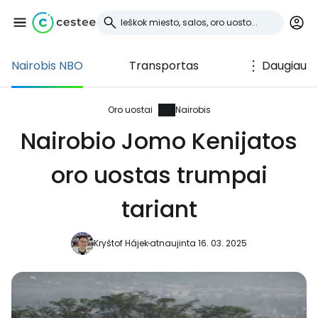
Nairobis NBO
Transportas
Daugiau
Prisijunkite prie
Cestee
Oro uostai
Nairobis
Nairobio Jomo Kenijatos
... pasaulinė kelionių bendruomenė
oro uostas trumpai
Tęsti su Google
tariant
Kryštof Hájek
atnaujinta 16. 03. 2025
Tęsti su Facebook
Tęsti el. paštu