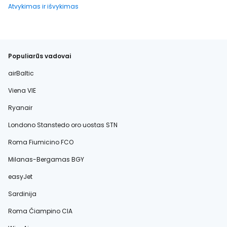
Atvykimas ir išvykimas
Populiarūs vadovai
airBaltic
Viena VIE
Ryanair
Londono Stanstedo oro uostas STN
Roma Fiumicino FCO
Milanas-Bergamas BGY
easyJet
Sardinija
Roma Čiampino CIA