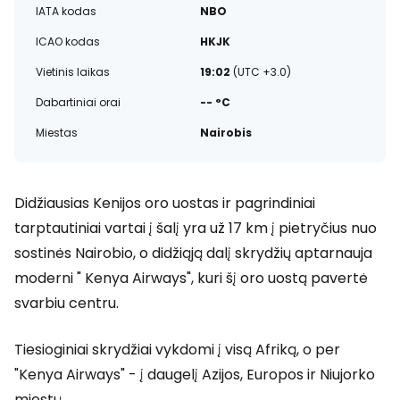
IATA kodas
NBO
ICAO kodas
HKJK
Vietinis laikas
19:02
(UTC +3.0)
Dabartiniai orai
-- °C
Miestas
Nairobis
Didžiausias Kenijos oro uostas ir pagrindiniai
tarptautiniai vartai į šalį yra už 17 km į pietryčius nuo
sostinės Nairobio, o didžiąją dalį skrydžių aptarnauja
moderni " Kenya Airways", kuri šį oro uostą pavertė
svarbiu centru.
Tiesioginiai skrydžiai vykdomi į visą Afriką, o per
"Kenya Airways" - į daugelį Azijos, Europos ir Niujorko
miestų.