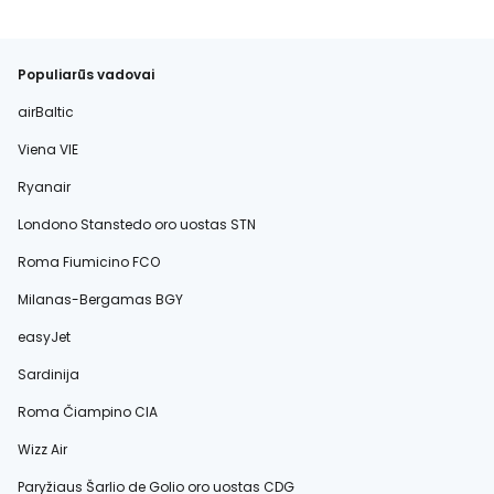
Populiarūs vadovai
airBaltic
Viena VIE
Ryanair
Londono Stanstedo oro uostas STN
Roma Fiumicino FCO
Milanas-Bergamas BGY
easyJet
Sardinija
Roma Čiampino CIA
Wizz Air
Paryžiaus Šarlio de Golio oro uostas CDG