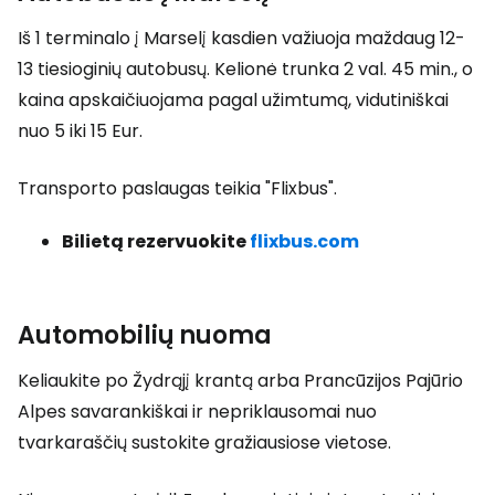
Iš 1 terminalo į Marselį kasdien važiuoja maždaug 12-
13 tiesioginių autobusų. Kelionė trunka 2 val. 45 min., o
kaina apskaičiuojama pagal užimtumą, vidutiniškai
nuo 5 iki 15 Eur.
Transporto paslaugas teikia "Flixbus".
Bilietą rezervuokite
flixbus.com
Automobilių nuoma
Keliaukite po Žydrąjį krantą arba Prancūzijos Pajūrio
Alpes savarankiškai ir nepriklausomai nuo
tvarkaraščių sustokite gražiausiose vietose.