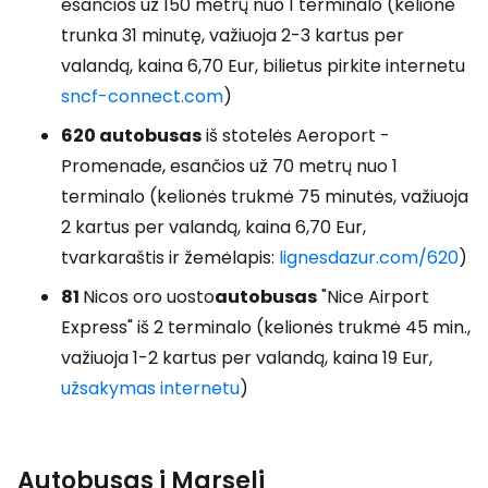
esančios už 150 metrų nuo 1 terminalo (kelionė
trunka 31 minutę, važiuoja 2-3 kartus per
valandą, kaina 6,70 Eur, bilietus pirkite internetu
sncf-connect.com
)
620
autobusas
iš stotelės Aeroport -
Promenade, esančios už 70 metrų nuo 1
terminalo (kelionės trukmė 75 minutės, važiuoja
2 kartus per valandą, kaina 6,70 Eur,
tvarkaraštis ir žemėlapis:
lignesdazur.com/620
)
81
Nicos oro uosto
autobusas
"Nice Airport
Express" iš 2 terminalo (kelionės trukmė 45 min.,
važiuoja 1-2 kartus per valandą, kaina 19 Eur,
užsakymas internetu
)
Autobusas į Marselį