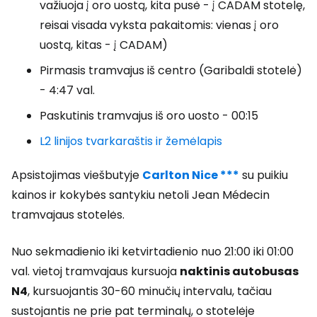
važiuoja į oro uostą, kita pusė - į CADAM stotelę,
reisai visada vyksta pakaitomis: vienas į oro
uostą, kitas - į CADAM)
Pirmasis tramvajus iš centro (Garibaldi stotelė)
- 4:47 val.
Paskutinis tramvajus iš oro uosto - 00:15
L2 linijos tvarkaraštis ir žemėlapis
Apsistojimas viešbutyje
Carlton Nice ***
su puikiu
kainos ir kokybės santykiu netoli Jean Médecin
tramvajaus stotelės.
Nuo sekmadienio iki ketvirtadienio nuo 21:00 iki 01:00
val. vietoj tramvajaus kursuoja
naktinis autobusas
N4
, kursuojantis 30-60 minučių intervalu, tačiau
sustojantis ne prie pat terminalų, o stotelėje