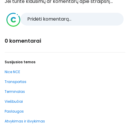
Jei turite klausimų ar komentarų apie straipsnį...
Pridėti komentarą...
0 komentarai
Susijusios temos
Nice NCE
Transportas
Terminalas
Viešbučiai
Paslaugos
Atvykimas ir išvykimas