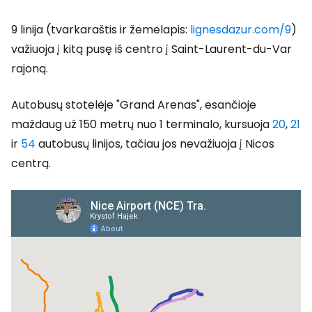
9 linija (tvarkaraštis ir žemėlapis:
lignesdazur.com/9
)
važiuoja į kitą pusę iš centro į Saint-Laurent-du-Var
rajoną.
Autobusų stotelėje "Grand Arenas", esančioje
maždaug už 150 metrų nuo 1 terminalo, kursuoja
20
,
21
ir
54
autobusų linijos, tačiau jos nevažiuoja į Nicos
centrą.