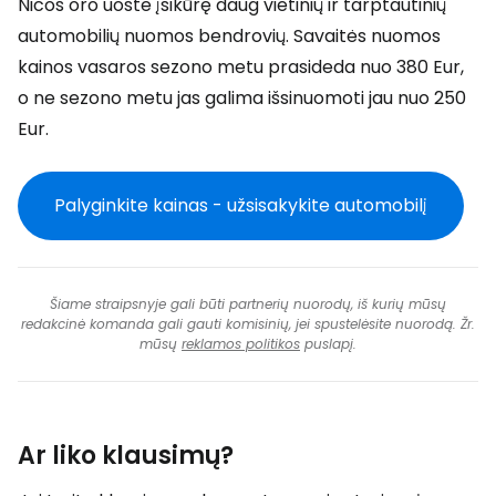
Nicos oro uoste įsikūrę daug vietinių ir tarptautinių
automobilių nuomos bendrovių. Savaitės nuomos
kainos vasaros sezono metu prasideda nuo 380 Eur,
o ne sezono metu jas galima išsinuomoti jau nuo 250
Eur.
Palyginkite kainas - užsisakykite automobilį
Šiame straipsnyje gali būti partnerių nuorodų, iš kurių mūsų
redakcinė komanda gali gauti komisinių, jei spustelėsite nuorodą. Žr.
mūsų
reklamos politikos
puslapį.
Ar liko klausimų?