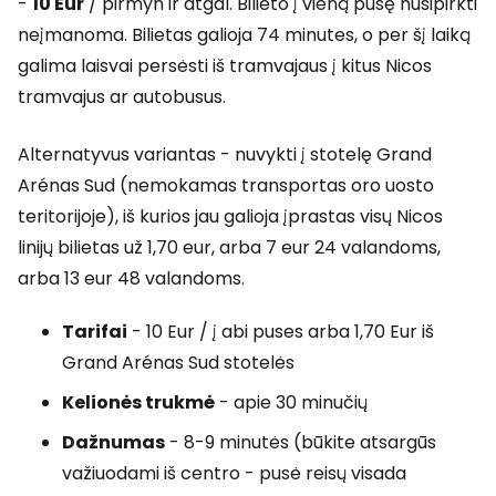
-
10 Eur
/ pirmyn ir atgal. Bilieto į vieną pusę nusipirkti
neįmanoma. Bilietas galioja 74 minutes, o per šį laiką
galima laisvai persėsti iš tramvajaus į kitus Nicos
tramvajus ar autobusus.
Alternatyvus variantas - nuvykti į stotelę Grand
Arénas Sud (nemokamas transportas oro uosto
teritorijoje), iš kurios jau galioja įprastas visų Nicos
linijų bilietas už 1,70 eur, arba 7 eur 24 valandoms,
arba 13 eur 48 valandoms.
Tarifai
- 10 Eur / į abi puses arba 1,70 Eur iš
Grand Arénas Sud stotelės
Kelionės trukmė
- apie 30 minučių
Dažnumas
- 8-9 minutės (būkite atsargūs
važiuodami iš centro - pusė reisų visada