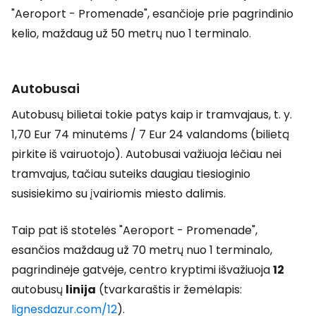
"Aeroport - Promenade", esančioje prie pagrindinio
kelio, maždaug už 50 metrų nuo 1 terminalo.
Autobusai
Autobusų bilietai tokie patys kaip ir tramvajaus, t. y.
1,70 Eur 74 minutėms / 7 Eur 24 valandoms (bilietą
pirkite iš vairuotojo). Autobusai važiuoja lėčiau nei
tramvajus, tačiau suteiks daugiau tiesioginio
susisiekimo su įvairiomis miesto dalimis.
Taip pat iš stotelės "Aeroport - Promenade",
esančios maždaug už 70 metrų nuo 1 terminalo,
pagrindinėje gatvėje, centro kryptimi išvažiuoja
12
autobusų
linija
(tvarkaraštis ir žemėlapis:
lignesdazur.com/12
).