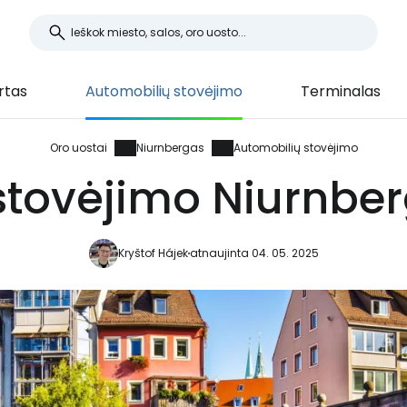
rtas
Automobilių stovėjimo
Terminalas
Oro uostai
Niurnbergas
Automobilių stovėjimo
stovėjimo Niurnber
Kryštof Hájek
atnaujinta 04. 05. 2025