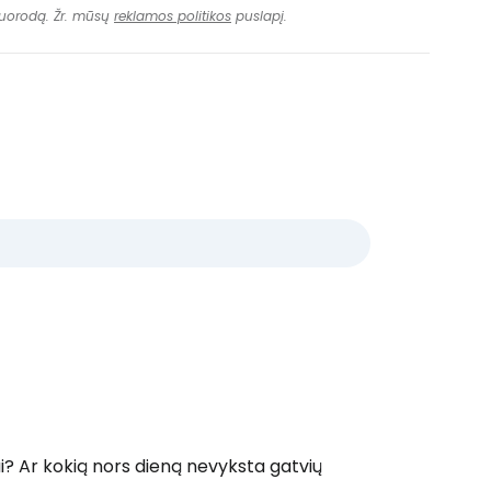
Tęsti el. paštu
 nuorodą. Žr. mūsų
reklamos politikos
puslapį.
ai? Ar kokią nors dieną nevyksta gatvių