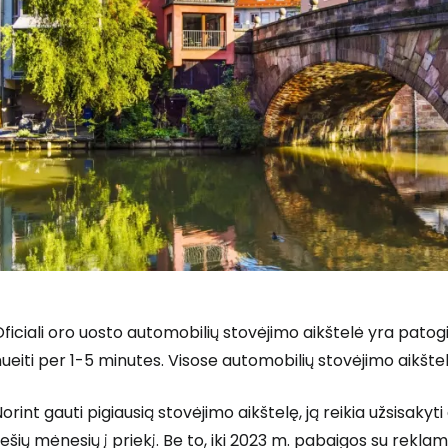
ficiali oro uosto automobilių stovėjimo aikštelė yra patog
ueiti per 1-5 minutes. Visose automobilių stovėjimo aikšte
orint gauti pigiausią stovėjimo aikštelę, ją reikia užsisakyt
ešių mėnesių į priekį. Be to, iki 2023 m. pabaigos su rekla