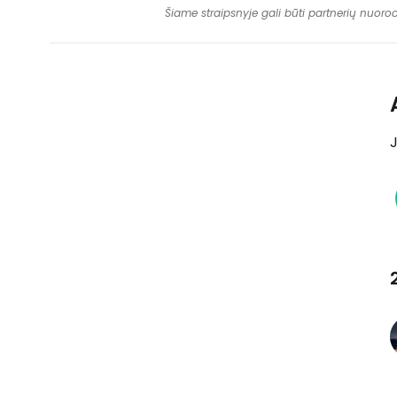
Šiame straipsnyje gali būti partnerių nuoro
J