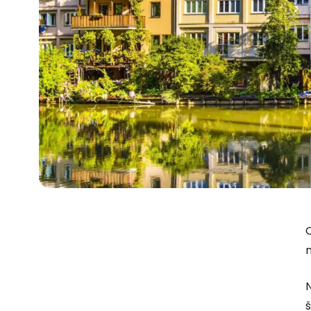
O
n
N
š