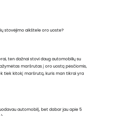
ų stovėjimo aikštele oro uoste?
ai, ten dažnai stovi daug automobilių su
pažymėtas maršrutas į oro uostą pėsčiomis,
 tiek kitokį maršrutą, kuris man tikrai yra
odavau automobilį, bet dabar jau apie 5