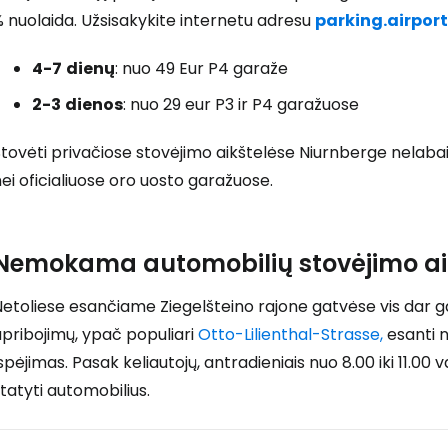
 nuolaida. Užsisakykite internetu adresu
parking.airpor
4-7
dienų
: nuo 49 Eur P4 garaže
2-3
dienos
: nuo 29 eur P3 ir P4 garažuose
tovėti privačiose stovėjimo aikštelėse Niurnberge nelaba
Prisijunkite
ei oficialiuose oro uosto garažuose.
... pasaulinė kelionių bendruomenė
Nemokama automobilių stovėjimo ai
etoliese esančiame Ziegelšteino rajone gatvėse vis dar g
pribojimų, ypač populiari
Otto-Lilienthal-Strasse,
esanti n
spėjimas. Pasak keliautojų, antradieniais nuo 8.00 iki 11.00
T
tatyti automobilius.