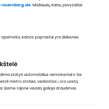
t-nuernberg.de.
Mažiausių kainų pavyzdžiai:
i apsimoka, kainos paprastai yra didesnės
 prie Cestee
kštelė
Tęsti su Google
alima statyti automobilius nemokamai ir be
etoli metro stoties, vedančios į oro uostą.
 val. šiame rajone visada galioja draudimas
ęsti su Facebook