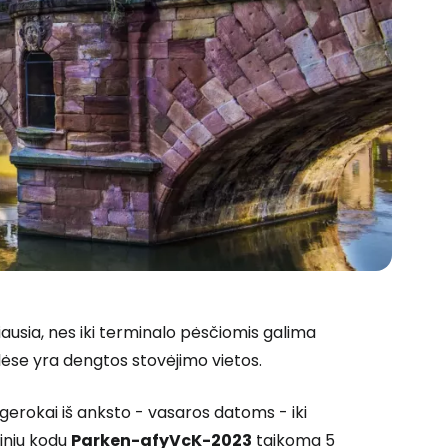
iausia, nes iki terminalo pėsčiomis galima
lėse yra dengtos stovėjimo vietos.
i gerokai iš anksto - vasaros datoms - iki
miniu kodu
Parken-afyVcK-2023
taikoma 5