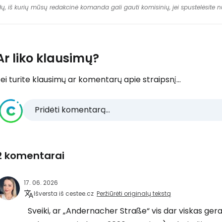
dų, iš kurių mūsų redakcinė komanda gali gauti komisinių, jei spustelėsite
Ar liko klausimų?
ei turite klausimų ar komentarų apie straipsnį...
Pridėti komentarą...
2 komentarai
17. 06. 2026
Išversta iš cestee.cz
Peržiūrėti originalų tekstą
Sveiki, ar „Andernacher Straße“ vis dar viskas ger