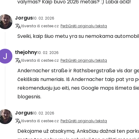
valymas? Kaip buvo 2026 metais? :) Labai ačiū!
Jorgus
10. 02. 2026
Išversta iš cestee.cz
Peržiūrėti originalų tekstą
Sveiki, kaip šiuo metu yra su nemokama automobili
thejohny
10. 02. 2026
Išversta iš cestee.cz
Peržiūrėti originalų tekstą
Andernacher straße ir Rathsbergstraße vis dar ger
čekiškais numeriais. Iš Andernacher taip pat yra 
rekomenduoju juo eiti, nes Google maps išmeta šiek
blogesnis.
Jorgus
10. 02. 2026
Išversta iš cestee.cz
Peržiūrėti originalų tekstą
Dėkojame už atsakymą. Anksčiau dažnai ten parku