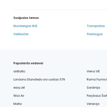
Susijusios temos
Niurnbergas NUE
Transportas
Viešbučiai
Paslaugos
Populiarūs vadovai
airBaltic
Viena VIE
Londono Stanstedo oro uostas STN
Roma Fiumic
easyJet
Sardinija
Wizz Air
Paryžiaus Šar
Malta
Venecija