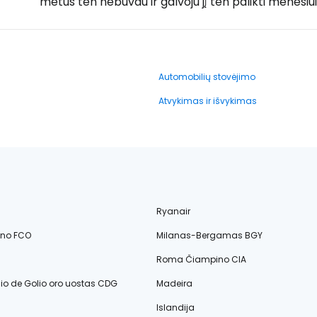
metus ten nebuvau ir galvoju jį ten palikti mėnesiui
Automobilių stovėjimo
Atvykimas ir išvykimas
Ryanair
ino FCO
Milanas-Bergamas BGY
Roma Čiampino CIA
lio de Golio oro uostas CDG
Madeira
Islandija