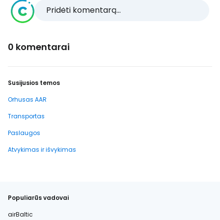
Pridėti komentarą...
0 komentarai
Susijusios temos
Orhusas AAR
Transportas
Paslaugos
Atvykimas ir išvykimas
Populiarūs vadovai
airBaltic