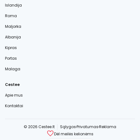
Islandija
Roma
Maljorka
Albanija
Kipras
Portas
Malaga
Cestee
Apie mus
Kontaktai
© 2026 Cestee.lt
Sąlygos
Privatumas
Reklama
Dėl meilės kelionėms
cestee.com