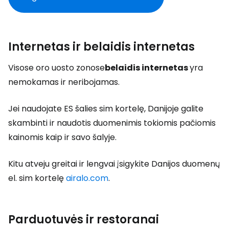
Internetas ir belaidis internetas
Visose oro uosto zonose
belaidis internetas
yra
nemokamas ir neribojamas.
Jei naudojate ES šalies sim kortelę, Danijoje galite
skambinti ir naudotis duomenimis tokiomis pačiomis
kainomis kaip ir savo šalyje.
Kitu atveju greitai ir lengvai įsigykite Danijos duomenų
el. sim kortelę
airalo.com
.
Parduotuvės ir restoranai