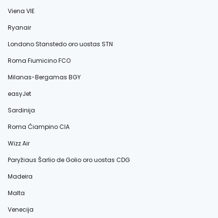
Viena VIE
Ryanair
Londono Stanstedo oro uostas STN
Roma Fiumicino FCO
Milanas-Bergamas BGY
easyJet
Sardinija
Roma Čiampino CIA
Wizz Air
Paryžiaus Šarlio de Golio oro uostas CDG
Madeira
Malta
Venecija