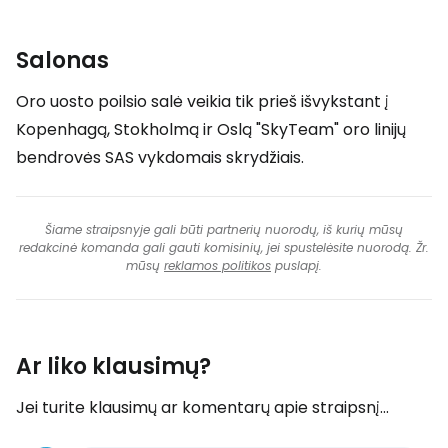
Salonas
Oro uosto poilsio salė veikia tik prieš išvykstant į
Kopenhagą, Stokholmą ir Oslą "SkyTeam" oro linijų
bendrovės SAS vykdomais skrydžiais.
Šiame straipsnyje gali būti partnerių nuorodų, iš kurių mūsų
redakcinė komanda gali gauti komisinių, jei spustelėsite nuorodą. Žr.
mūsų
reklamos politikos
puslapį.
Ar liko klausimų?
Jei turite klausimų ar komentarų apie straipsnį...