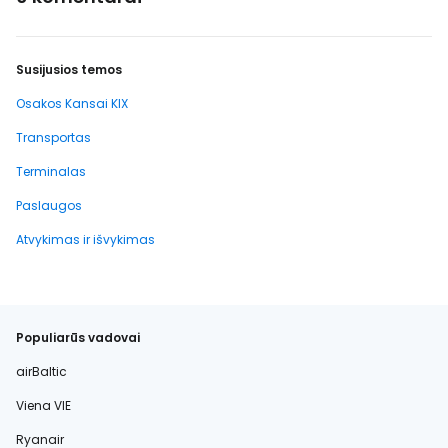
Susijusios temos
Osakos Kansai KIX
Transportas
Terminalas
Paslaugos
Atvykimas ir išvykimas
Populiarūs vadovai
airBaltic
Viena VIE
Ryanair