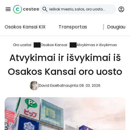
Osakos Kansai KIX
Transportas
Daugiau
Prisijunkite prie
Cestee
Oro uostai
Osakos Kansai
Atvykimas ir išvykimas
Atvykimai ir išvykimai iš
... pasaulinė kelionių bendruomenė
Osakos Kansai oro uosto
Tęsti su Google
David Eiselt
atnaujinta 08. 03. 2026
Tęsti su Facebook
Tęsti el. paštu