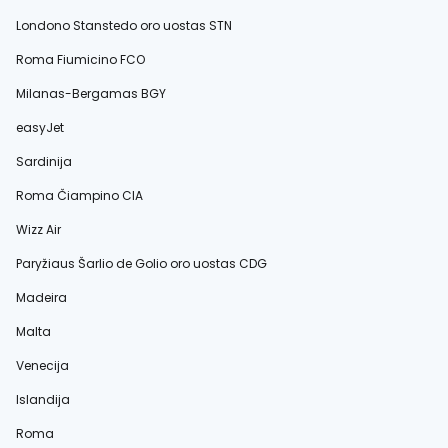
Londono Stanstedo oro uostas STN
Roma Fiumicino FCO
Milanas-Bergamas BGY
easyJet
Sardinija
Roma Čiampino CIA
Wizz Air
Paryžiaus Šarlio de Golio oro uostas CDG
Madeira
Malta
Venecija
Islandija
Roma