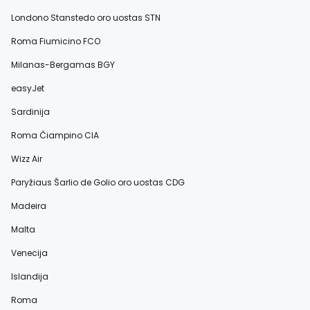
Londono Stanstedo oro uostas STN
Roma Fiumicino FCO
Milanas-Bergamas BGY
easyJet
Sardinija
Roma Čiampino CIA
Wizz Air
Paryžiaus Šarlio de Golio oro uostas CDG
Madeira
Malta
Venecija
Islandija
Roma