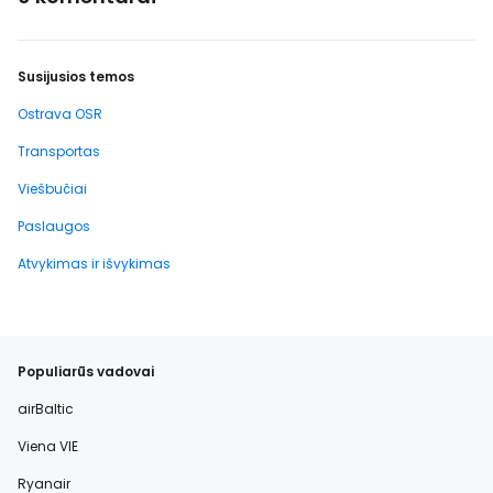
Susijusios temos
Ostrava OSR
Transportas
Viešbučiai
Paslaugos
Atvykimas ir išvykimas
Populiarūs vadovai
airBaltic
Viena VIE
Ryanair