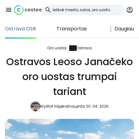
Ostrava OSR
Transportas
Daugiau
Prisijunkite prie
Cestee
Oro uostai
Ostrava
Ostravos Leoso Janačeko
... pasaulinė kelionių bendruomenė
oro uostas trumpai
Tęsti su Google
tariant
Kryštof Hájek
atnaujinta 20. 04. 2026
Tęsti su Facebook
Tęsti el. paštu