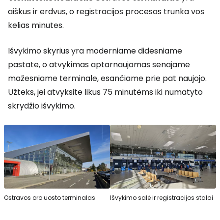
aiškus ir erdvus, o registracijos procesas trunka vos
kelias minutes.
Išvykimo skyrius yra moderniame didesniame
pastate, o atvykimas aptarnaujamas senajame
mažesniame terminale, esančiame prie pat naujojo.
Užteks, jei atvyksite likus 75 minutėms iki numatyto
skrydžio išvykimo.
Ostravos oro uosto terminalas
Išvykimo salė ir registracijos stalai