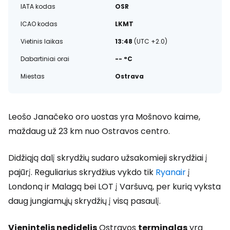
IATA kodas
OSR
ICAO kodas
LKMT
Vietinis laikas
13:48
(UTC +2.0)
Dabartiniai orai
-- °C
Miestas
Ostrava
Leošo Janačeko oro uostas yra Mošnovo kaime,
maždaug už 23 km nuo Ostravos centro.
Didžiąją dalį skrydžių sudaro užsakomieji skrydžiai į
pajūrį. Reguliarius skrydžius vykdo tik
Ryanair
į
Londoną ir Malagą bei LOT į Varšuvą, per kurią vyksta
daug jungiamųjų skrydžių į visą pasaulį.
Vienintelis nedidelis
Ostravos
terminalas
yra