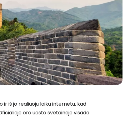
 prie Cestee
 iš jo realiuoju laiku internetu, kad
Oficialioje oro uosto svetainėje visada
Tęsti su Google