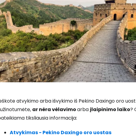
Prisijunkite
eškote atvykimo arba išvykimo iš Pekino Daxingo oro uosto ir
sužinotumėte,
ar nėra vėlavimo
... pasaulinė kelionių bendruomenė
arba
įlaipinimo laiko
? 
ateikiama tiksliausia informacija:
Atvykimas - Pekino Daxingo oro uostas