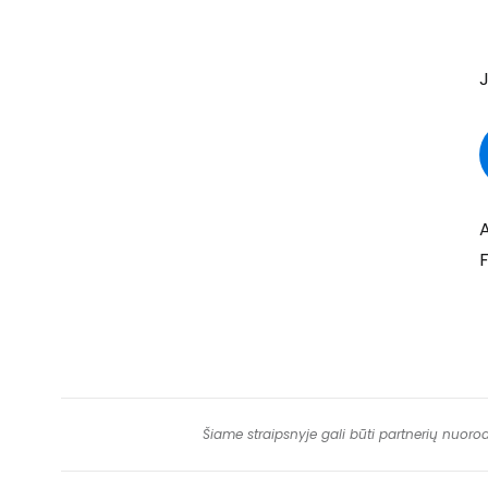
J
A
F
Šiame straipsnyje gali būti partnerių nuoro