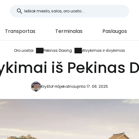
Transportas
Terminalas
Paslaugos
Oro uostai
Pekinas Daxing
Atvykimas ir išvykimas
vykimai iš Pekinas 
Kryštof Hájek
atnaujinta 17. 06. 2025