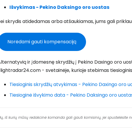
Išvykimas - Pekino Daksingo oro uostas
T
ei skrydis atidedamas arba atšaukiamas, jums gali priklau
Norėdami gauti kompensaciją
lternatyvią ir įdomesnę skrydžių į Pekino Daxingo oro uo
lightradar24.com - svetainėje, kurioje stebimas tiesiogin
Tiesioginis skrydžių atvykimas - Pekino Daxingo oro u
Tiesioginė išvykimo data - Pekino Daksingo oro uosta
dų, iš kurių mūsų redakcinė komanda gali gauti komisinių, jei spustelėsite