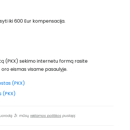
ęsti su Facebook
syti iki 600 Eur kompensacija.
Tęsti el. paštu
stą (PKX) sekimo internetu formą rasite
is oro eismas visame pasaulyje.
ostas (PKX)
s (PKX)
 nuorodą. Žr. mūsų
reklamos politikos
puslapį.