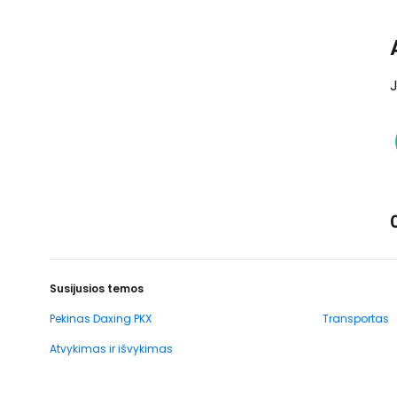
J
Susijusios temos
Pekinas Daxing PKX
Transportas
Atvykimas ir išvykimas