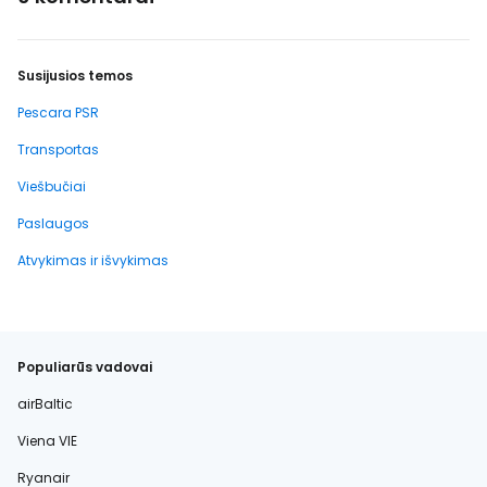
Susijusios temos
Pescara PSR
Transportas
Viešbučiai
Paslaugos
Atvykimas ir išvykimas
Populiarūs vadovai
airBaltic
Viena VIE
Ryanair