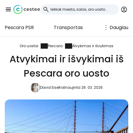
Pescara PSR
Transportas
Daugiau
Prisijunkite prie
Cestee
Oro uostai
Pescara
Atvykimas ir išvykimas
Atvykimai ir išvykimai iš
... pasaulinė kelionių bendruomenė
Pescara oro uosto
Tęsti su Google
David Eiselt
atnaujinta 26. 03. 2026
Tęsti su Facebook
Tęsti el. paštu