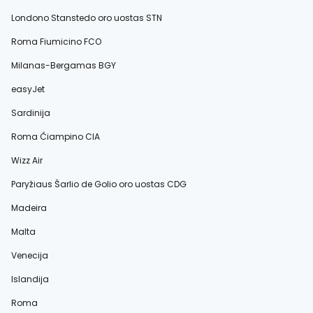
Londono Stanstedo oro uostas STN
Roma Fiumicino FCO
Milanas-Bergamas BGY
easyJet
Sardinija
Roma Čiampino CIA
Wizz Air
Paryžiaus Šarlio de Golio oro uostas CDG
Madeira
Malta
Venecija
Islandija
Roma