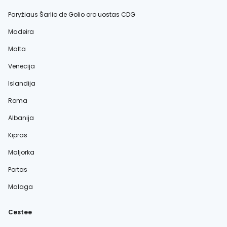
Paryžiaus Šarlio de Golio oro uostas CDG
Madeira
Malta
Venecija
Islandija
Roma
Albanija
Kipras
Maljorka
Portas
Malaga
Cestee