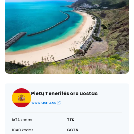
Pietų Tenerifės oro uostas
www.aena.es
IATA kodas
TFS
ICAO kodas
GCTS