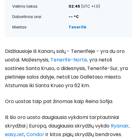
Vietinis laikas
02:45
(UTC +1.0)
Dabartiniai orai
-- °C
Miestas
Tenerifė
Didžiausioje iš Kanarų salų - Tenerifėje - yra du oro
uostai. Mažesnysis,
Tenerifė-Norte,
yra netoli
sostinės Santa Kruso, o didesnysis, Tenerifė-Sur, yra
pietinėje salos dalyje, netoli Las Galletaso miesto.
Atstumas iki Santa Kruso yra 62 km.
Oro uostas taip pat žinomas kaip Reina Sofija.
Iš šio oro uosto daugiausia vykdomi tarptautiniai
skrydžiai į Europą, daugiausia skrydžių vykdo
Ryanair
,
easyJet
,
Condor
ir kitos pigių skrydžių bendrovės.