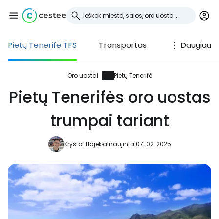
Pietų Tenerifė TFS
Transportas
Daugiau
Prisijunkite prie
Cestee
Oro uostai
Pietų Tenerifė
Pietų Tenerifės oro uostas
... pasaulinė kelionių bendruomenė
trumpai tariant
Tęsti su Google
Kryštof Hájek
atnaujinta 07. 02. 2025
Tęsti su Facebook
Tęsti el. paštu