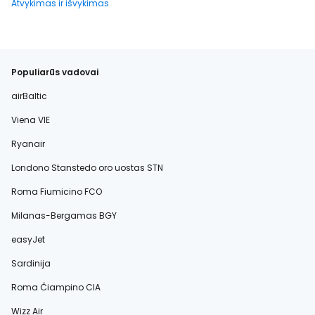
Atvykimas ir išvykimas
Populiarūs vadovai
airBaltic
Viena VIE
Ryanair
Londono Stanstedo oro uostas STN
Roma Fiumicino FCO
Milanas-Bergamas BGY
easyJet
Sardinija
Roma Čiampino CIA
Wizz Air