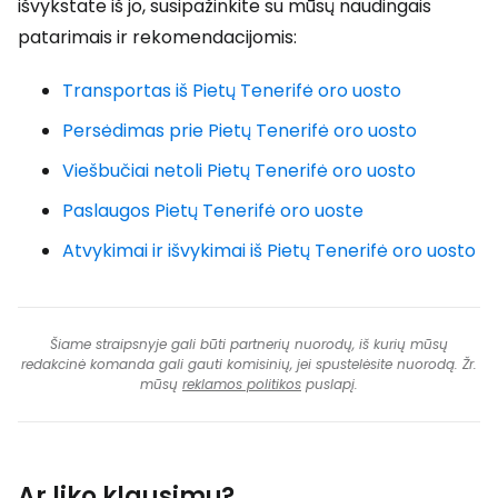
išvykstate iš jo, susipažinkite su mūsų naudingais
patarimais ir rekomendacijomis:
Transportas iš Pietų Tenerifė oro uosto
Persėdimas prie Pietų Tenerifė oro uosto
Viešbučiai netoli Pietų Tenerifė oro uosto
Paslaugos Pietų Tenerifė oro uoste
Atvykimai ir išvykimai iš Pietų Tenerifė oro uosto
Šiame straipsnyje gali būti partnerių nuorodų, iš kurių mūsų
redakcinė komanda gali gauti komisinių, jei spustelėsite nuorodą. Žr.
mūsų
reklamos politikos
puslapį.
Ar liko klausimų?