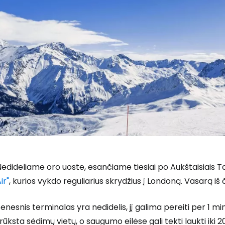
edideliame oro uoste, esančiame tiesiai po Aukštaisiais Ta
Prisijunkite
ir"
, kurios vykdo reguliarius skrydžius į Londoną. Vasarą iš č
enesnis terminalas yra nedidelis, jį galima pereiti per 1 mi
... pasaulinė kelionių bendruomenė
rūksta sėdimų vietų, o saugumo eilėse gali tekti laukti iki 2