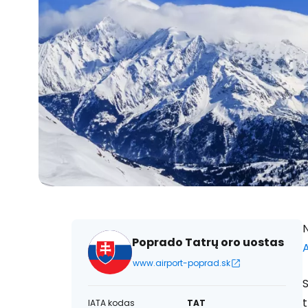
N
Poprado Tatrų oro uostas
A
www.airport-poprad.sk
S
t
IATA kodas
TAT