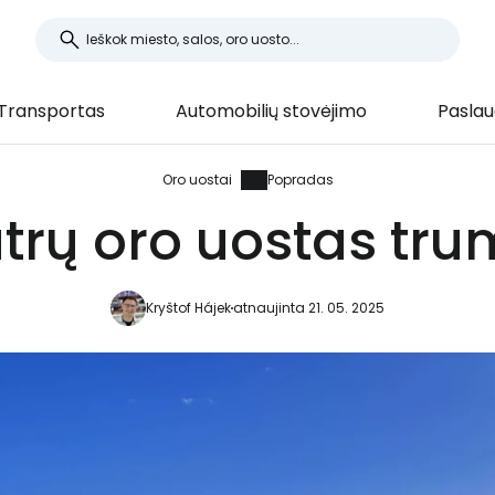
Transportas
Automobilių stovėjimo
Pasla
Oro uostai
Popradas
rų oro uostas tru
Kryštof Hájek
atnaujinta 21. 05. 2025