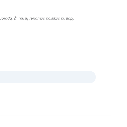
 nuorodą. Žr. mūsų
reklamos politikos
puslapį.