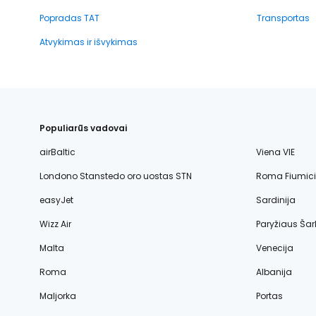
Popradas TAT
Transportas
Atvykimas ir išvykimas
Populiarūs vadovai
airBaltic
Viena VIE
Londono Stanstedo oro uostas STN
Roma Fiumic
easyJet
Sardinija
Wizz Air
Paryžiaus Šar
Malta
Venecija
Roma
Albanija
Maljorka
Portas