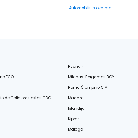
Automobilių stovėjimo
Ryanair
ino FCO
Milanas-Bergamas BGY
Roma Čiampino CIA
lio de Golio oro uostas CDG
Madeira
Islandija
Kipras
Malaga