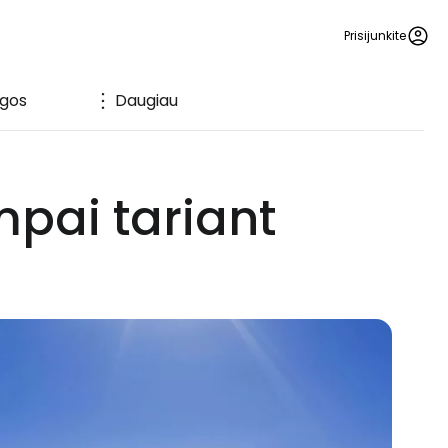
Prisijunkite
ugos
Daugiau
mpai tariant