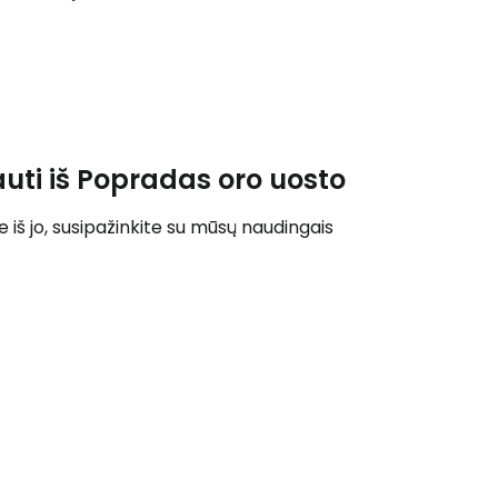
Tęsti su Google
ęsti su Facebook
uti iš Popradas oro uosto
Tęsti el. paštu
 iš jo, susipažinkite su mūsų naudingais