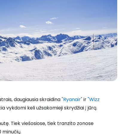
trais, daugiausia skraidina
"Ryanair"
ir
"Wizz
 prie Cestee
ia vykdomi keli užsakomieji skrydžiai į jūrą.
nutę. Tiek viešosiose, tiek tranzito zonose
0 minučių.