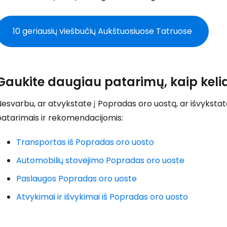
10 geriausių viešbučių Aukštuosiuose Tatruose
T
Gaukite daugiau patarimų, kaip kelia
esvarbu, ar atvykstate į Popradas oro uostą, ar išvykstate
patarimais ir rekomendacijomis:
Transportas iš Popradas oro uosto
Automobilių stovėjimo Popradas oro uoste
Paslaugos Popradas oro uoste
Atvykimai ir išvykimai iš Popradas oro uosto