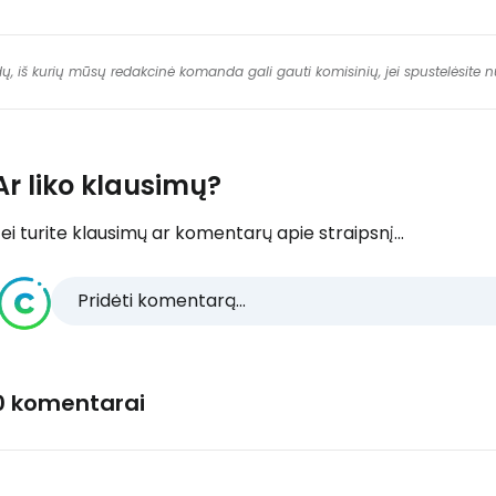
dų, iš kurių mūsų redakcinė komanda gali gauti komisinių, jei spustelėsite
Ar liko klausimų?
ei turite klausimų ar komentarų apie straipsnį...
Pridėti komentarą...
0 komentarai