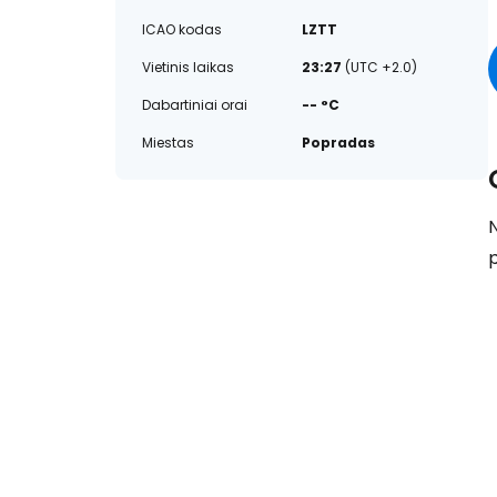
ICAO kodas
LZTT
Vietinis laikas
23:27
(UTC +2.0)
Dabartiniai orai
-- °C
Miestas
Popradas
N