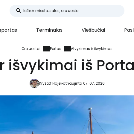
sportas
Terminalas
Viešbučiai
Pas
Oro uostai
Portas
Atvykimas ir išvykimas
r išvykimai iš Port
Kryštof Hájek
atnaujinta 07. 07. 2026