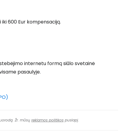
ęsti su Facebook
i iki 600 Eur kompensaciją.
Tęsti el. paštu
 stebėjimo internetu formą siūlo svetainė
 visame pasaulyje.
OPO)
 nuorodą. Žr. mūsų
reklamos politikos
puslapį.