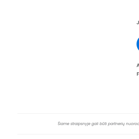
J
A
F
Šiame straipsnyje gali būti partnerių nuoro