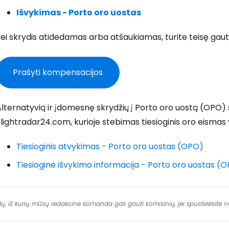
Išvykimas - Porto oro uostas
T
ei skrydis atidedamas arba atšaukiamas, turite teisę gaut
Prašyti kompensacijos
lternatyvią ir įdomesnę skrydžių į Porto oro uostą (OPO)
lightradar24.com, kurioje stebimas tiesioginis oro eismas
Tiesioginis atvykimas - Porto oro uostas (OPO)
Tiesioginė išvykimo informacija - Porto oro uostas (
dų, iš kurių mūsų redakcinė komanda gali gauti komisinių, jei spustelėsite