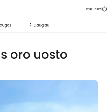
Prisijunkite
laugos
Daugiau
as oro uosto