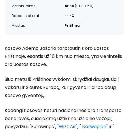
Vietinis laikas
18:38
(UTC +2.0)
Dabartiniai orai
-- °C
Miestas
Priština
Kosovo Ademo Jašario tarptautinis oro uostas
Prištinoje, esantis už 16 km nuo miesto, yra vienintelis
oro uostas Kosove.
Šiuo metu iš Prištinos vykdomi skrydžiai daugiausia į
Vakarų ir Šiaurės Europą, kur gyvena ir dirba daug
Kosovo gyventojų.
Kadangi Kosovas neturi nacionalinės oro transporto
bendrovės, susisiekimą užtikrina užsienio vežėjai,
pavyzdžiui, "Eurowings",
"Wizz Air"
, "
Norwegian"
ir "