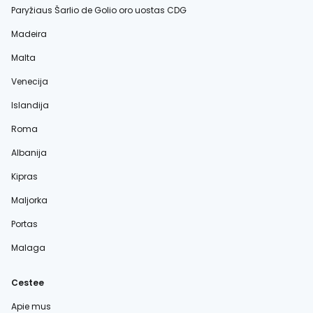
Paryžiaus Šarlio de Golio oro uostas CDG
Madeira
Malta
Venecija
Islandija
Roma
Albanija
Kipras
Maljorka
Portas
Malaga
Cestee
Apie mus