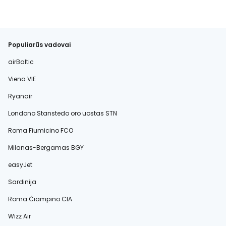
Populiarūs vadovai
airBaltic
Viena VIE
Ryanair
Londono Stanstedo oro uostas STN
Roma Fiumicino FCO
Milanas-Bergamas BGY
easyJet
Sardinija
Roma Čiampino CIA
Wizz Air