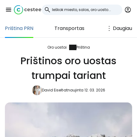
Priština PRN
Transportas
Daugiau
Prisijunkite prie
Cestee
Oro uostai
Priština
Prištinos oro uostas
... pasaulinė kelionių bendruomenė
trumpai tariant
Tęsti su Google
David Eiselt
atnaujinta 12. 03. 2026
Tęsti su Facebook
Tęsti el. paštu