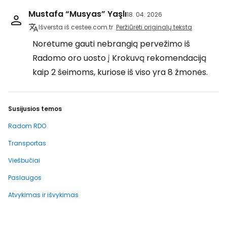
Mustafa “Musyas” Yaşlı
18. 04. 2026
Išversta iš cestee.com.tr
Peržiūrėti originalų tekstą
Norėtume gauti nebrangią pervežimo iš
Radomo oro uosto į Krokuvą rekomendaciją
kaip 2 šeimoms, kuriose iš viso yra 8 žmonės.
Susijusios temos
Radom RDO
Transportas
Viešbučiai
Paslaugos
Atvykimas ir išvykimas