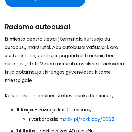
Radomo autobusai
Iš miesto centro tiesiai į terminalą kursuoja du
autobusų maršrutai. Abu autobusai važiuoja iš oro
uosto į istorinį centrą ir pagrindinę traukinių bei
autobusų stotį. Vėliau maršrutai išsiskiria ir kiekviena
linija aptarnauja skirtingas gyvenvietes kitame
miesto gale.
Kelionė iki pagrindinės stoties trunka 15 minučių.
5
linija
- važiuoja kas 20 minučių
Tvarkaraštis:
mzdik.pl/rozklady/0005
14 linija
- važiuoja kas 40 minučių