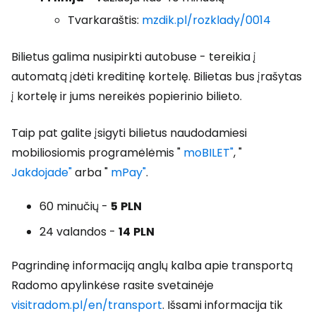
Tvarkaraštis:
mzdik.pl/rozklady/0014
Bilietus galima nusipirkti autobuse - tereikia į
automatą įdėti kreditinę kortelę. Bilietas bus įrašytas
į kortelę ir jums nereikės popierinio bilieto.
Taip pat galite įsigyti bilietus naudodamiesi
mobiliosiomis programėlėmis "
moBILET"
, "
Jakdojade"
arba "
mPay"
.
60 minučių -
5
PLN
24 valandos -
14
PLN
Pagrindinę informaciją anglų kalba apie transportą
Radomo apylinkėse rasite svetainėje
visitradom.pl/en/transport
. Išsami informacija tik