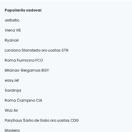
Populiarūs vadovai
airBaltic
Viena VIE
Ryanair
Londono Stanstedo oro uostas STN
Roma Fiumicino FCO
Milanas-Bergamas BGY
easyJet
Sardinija
Roma Čiampino CIA
Wizz Air
Paryžiaus Šarlio de Golio oro uostas CDG
Madeira