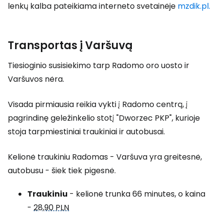
lenkų kalba pateikiama interneto svetainėje
mzdik.pl.
Transportas į Varšuvą
Tiesioginio susisiekimo tarp Radomo oro uosto ir
Varšuvos nėra.
Visada pirmiausia reikia vykti į Radomo centrą, į
pagrindinę geležinkelio stotį "Dworzec PKP", kurioje
stoja tarpmiestiniai traukiniai ir autobusai.
Kelionė traukiniu Radomas - Varšuva yra greitesnė,
autobusu - šiek tiek pigesnė.
Traukiniu
- kelionė trunka 66 minutes, o kaina
-
28,90 PLN