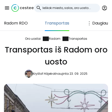
Radom RDO
Transportas
Daugiau
Prisijunkite prie
Cestee
Oro uostai
Radom
Transportas
Transportas iš Radom oro
... pasaulinė kelionių bendruomenė
uosto
Tęsti su Google
Kryštof Hájek
atnaujinta 23. 09. 2025
Tęsti su Facebook
Tęsti el. paštu