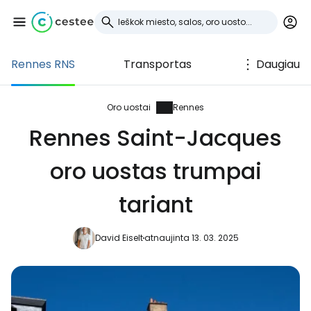
Rennes RNS
Transportas
Daugiau
Prisijunkite prie
Cestee
Oro uostai
Rennes
Rennes Saint-Jacques
... pasaulinė kelionių bendruomenė
oro uostas trumpai
Tęsti su Google
tariant
David Eiselt
atnaujinta 13. 03. 2025
Tęsti su Facebook
Tęsti el. paštu