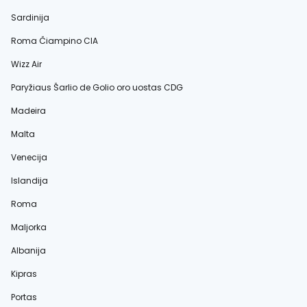
Sardinija
Roma Čiampino CIA
Wizz Air
Paryžiaus Šarlio de Golio oro uostas CDG
Madeira
Malta
Venecija
Islandija
Roma
Maljorka
Albanija
Kipras
Portas