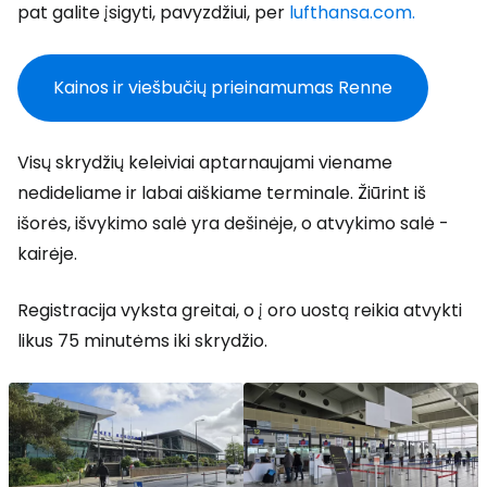
pat galite įsigyti, pavyzdžiui, per
lufthansa.com.
Kainos ir viešbučių prieinamumas Renne
Visų skrydžių keleiviai aptarnaujami viename
nedideliame ir labai aiškiame terminale. Žiūrint iš
išorės, išvykimo salė yra dešinėje, o atvykimo salė -
kairėje.
Registracija vyksta greitai, o į oro uostą reikia atvykti
likus 75 minutėms iki skrydžio.