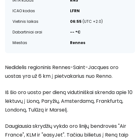
IATA kodas
RNS
ICAO kodas
LFRN
Vietinis laikas
06:55
(UTC +2.0)
Dabartiniai orai
-- °C
Miestas
Rennes
Nedidelis regioninis Rennes-Saint-Jacques oro
uostas yra už 6 km į pietvakarius nuo Renno.
Iš šio oro uosto per dieną vidutiniškai skrenda apie 10
lėktuvų į Lioną, Paryžių, Amsterdamą, Frankfurtą,
Londoną, Tulūzą ir Marselį.
Daugiausia skrydžių vykdo oro linijų bendrovės "Air
France", KLM ir "easyJet". Tačiau bilietus į Reną taip