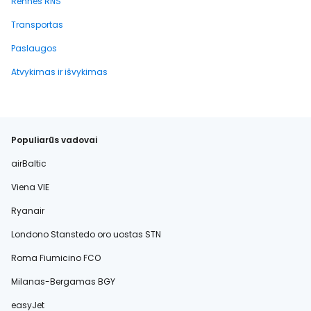
Rennes RNS
Transportas
Paslaugos
Atvykimas ir išvykimas
Populiarūs vadovai
airBaltic
Viena VIE
Ryanair
Londono Stanstedo oro uostas STN
Roma Fiumicino FCO
Milanas-Bergamas BGY
easyJet