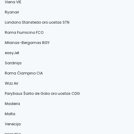
Viena VIE
Ryanair
Londono Stanstedo oro uostas STN
Roma Fiumicino FCO
Milanas-Bergamas BGY
easyJet
Sardinija
Roma Čiampino CIA
Wizz Air
Paryžiaus Šarlio de Golio oro uostas CDG
Madeira
Malta
Venecija