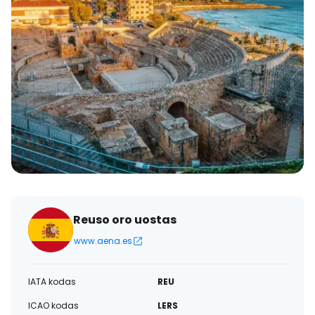
Reuso oro uostas
www.aena.es
IATA kodas
REU
ICAO kodas
LERS