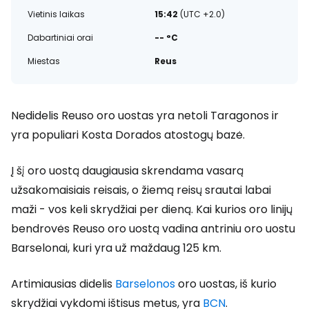
Vietinis laikas
15:42
(UTC +2.0)
Dabartiniai orai
-- °C
Miestas
Reus
Nedidelis Reuso oro uostas yra netoli Taragonos ir
yra populiari Kosta Dorados atostogų bazė.
Į šį oro uostą daugiausia skrendama vasarą
užsakomaisiais reisais, o žiemą reisų srautai labai
maži - vos keli skrydžiai per dieną. Kai kurios oro linijų
bendrovės Reuso oro uostą vadina antriniu oro uostu
Barselonai, kuri yra už maždaug 125 km.
Artimiausias didelis
Barselonos
oro uostas, iš kurio
skrydžiai vykdomi ištisus metus, yra
BCN
.