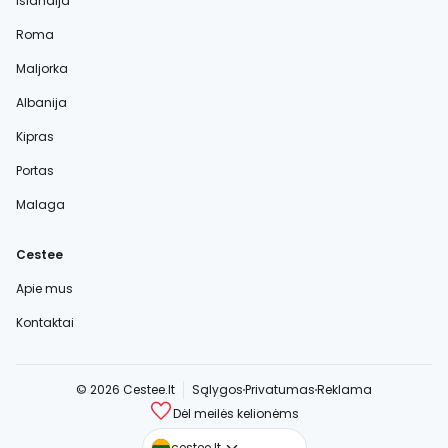
Islandija
Roma
Maljorka
Albanija
Kipras
Portas
Malaga
Cestee
Apie mus
Kontaktai
© 2026 Cestee.lt
Sąlygos
Privatumas
Reklama
Dėl meilės kelionėms
cestee.com
cestee.lt