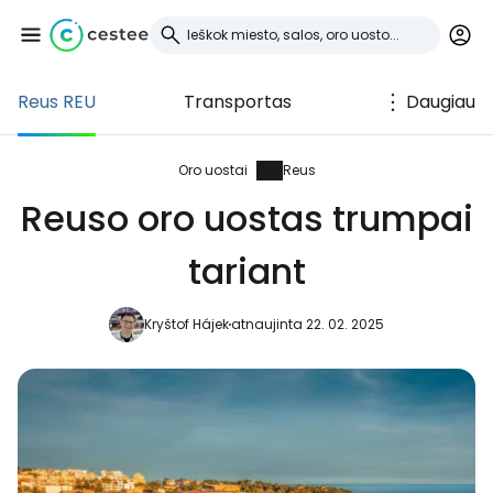
Reus REU
Transportas
Daugiau
Prisijunkite prie
Cestee
Oro uostai
Reus
Reuso oro uostas trumpai
... pasaulinė kelionių bendruomenė
tariant
Tęsti su Google
Kryštof Hájek
atnaujinta 22. 02. 2025
Tęsti su Facebook
Tęsti el. paštu