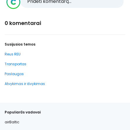
Pridėti komentarą...
0 komentarai
Susijusios temos
Reus REU
Transportas
Paslaugos
Atvykimas ir išvykimas
Populiarūs vadovai
airBaltic