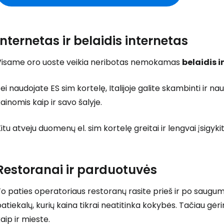
Internetas ir belaidis internetas
Visame oro uoste veikia neribotas nemokamas
belaidis 
ei naudojate ES sim kortelę, Italijoje galite skambinti ir
ainomis kaip ir savo šalyje.
itu atveju duomenų el. sim kortelę greitai ir lengvai įsigyk
Restoranai ir parduotuvės
o paties operatoriaus restoranų rasite prieš ir po saugum
atiekalų, kurių kaina tikrai neatitinka kokybės. Tačiau gėr
aip ir mieste.