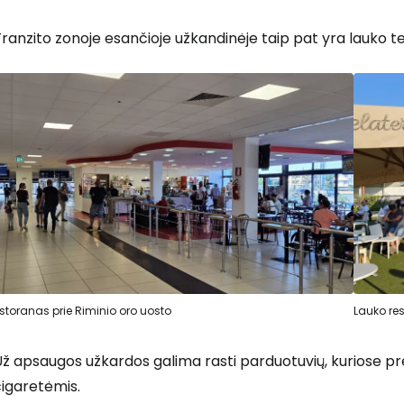
ranzito zonoje esančioje užkandinėje taip pat yra lauko te
Prisijunkite
... pasaulinė kelionių bendruomenė
storanas prie Riminio oro uosto
Lauko re
T
ž apsaugos užkardos galima rasti parduotuvių, kuriose pre
cigaretėmis.