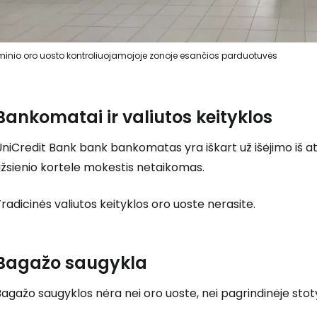
minio oro uosto kontroliuojamojoje zonoje esančios parduotuvės
Bankomatai ir valiutos keityklos
niCredit Bank bank bankomatas yra iškart už išėjimo iš at
užsienio kortele mokestis netaikomas.
radicinės valiutos keityklos oro uoste nerasite.
Bagažo saugykla
agažo saugyklos nėra nei oro uoste, nei pagrindinėje stoty