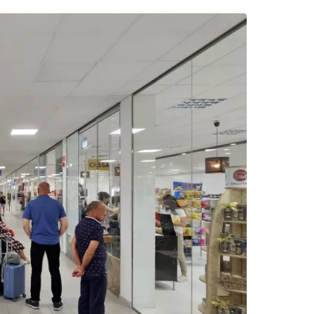
Tęsti el. paštu