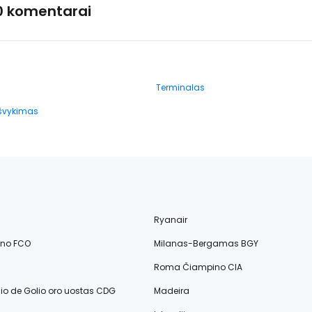
0 komentarai
Terminalas
išvykimas
Ryanair
ino FCO
Milanas-Bergamas BGY
Roma Čiampino CIA
lio de Golio oro uostas CDG
Madeira