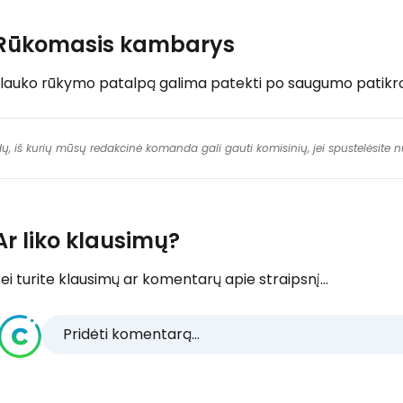
Rūkomasis kambarys
Į lauko rūkymo patalpą galima patekti po saugumo patikro
dų, iš kurių mūsų redakcinė komanda gali gauti komisinių, jei spustelėsite
Ar liko klausimų?
ei turite klausimų ar komentarų apie straipsnį...
Pridėti komentarą...