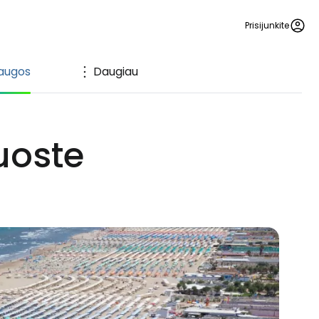
Prisijunkite
augos
Daugiau
uoste