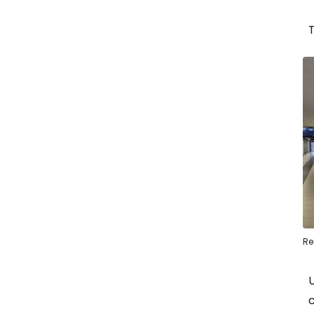
T
Re
U