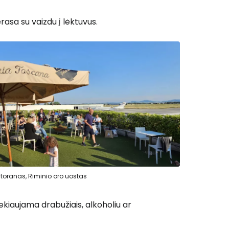
rasa su vaizdu į lėktuvus.
 prie Cestee
Tęsti su Google
storanas, Riminio oro uostas
ęsti su Facebook
kiaujama drabužiais, alkoholiu ar