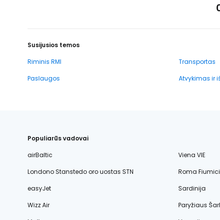
Susijusios temos
Riminis RMI
Transportas
Paslaugos
Atvykimas ir 
Populiarūs vadovai
airBaltic
Viena VIE
Londono Stanstedo oro uostas STN
Roma Fiumic
easyJet
Sardinija
Wizz Air
Paryžiaus Šar