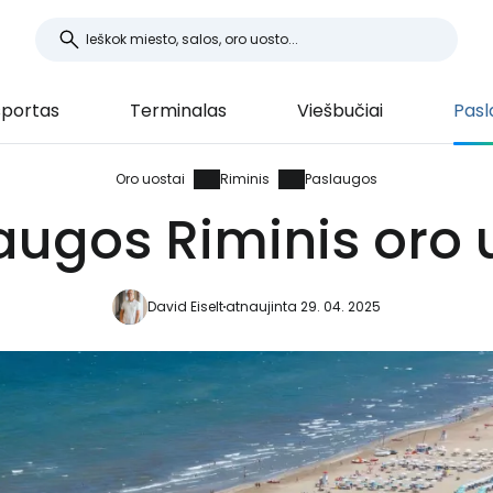
sportas
Terminalas
Viešbučiai
Pasl
Oro uostai
Riminis
Paslaugos
augos Riminis oro 
David Eiselt
atnaujinta 29. 04. 2025