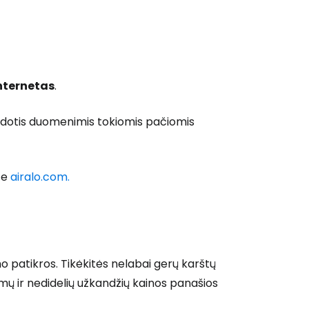
internetas
.
 naudotis duomenimis tokiomis pačiomis
ite
airalo.com.
o patikros. Tikėkitės nelabai gerų karštų
imų ir nedidelių užkandžių kainos panašios