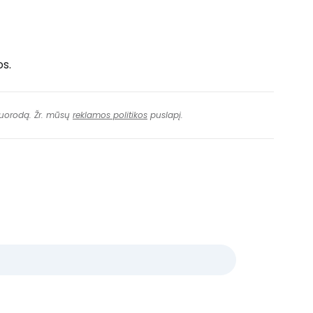
s.
 nuorodą. Žr. mūsų
reklamos politikos
puslapį.