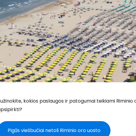
užinokite, kokios paslaugos ir patogumai teikiami Riminio o
psipirkti?
Pigūs viešbučiai netoli Riminio oro uosto