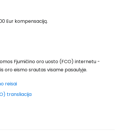
 prie Cestee
 600 Eur kompensaciją.
Tęsti su Google
 Romos Fjumičino oro uosto (FCO) internetu -
inis oro eismo srautas visame pasaulyje.
ęsti su Facebook
o reisai
) transliacija
Tęsti el. paštu