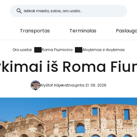
O
Transportas
Terminalas
Paslaug
Oro uostai
Roma Fiumicino
Atvykimas ir išvykimas
vykimai iš Roma Fiu
Kryštof Hájek
atnaujinta 21. 06. 2026