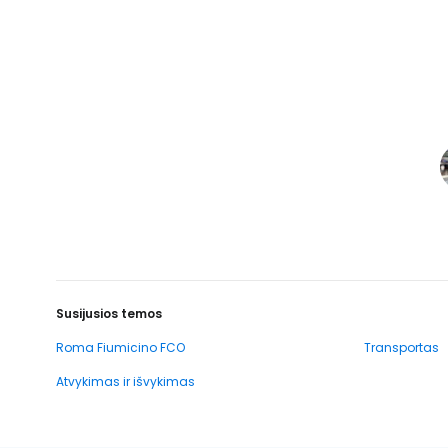
Susijusios temos
Roma Fiumicino FCO
Transportas
Atvykimas ir išvykimas