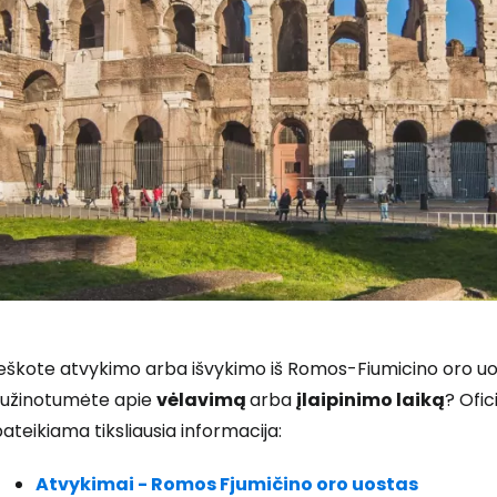
eškote atvykimo arba išvykimo iš Romos-Fiumicino oro uost
sužinotumėte apie
vėlavimą
arba
įlaipinimo laiką
? Ofic
ateikiama tiksliausia informacija:
Atvykimai - Romos Fjumičino oro uostas