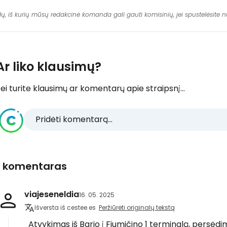
dų, iš kurių mūsų redakcinė komanda gali gauti komisinių, jei spustelėsite
Ar liko klausimų?
ei turite klausimų ar komentarų apie straipsnį...
Pridėti komentarą...
1 komentaras
viajeseneldia
16. 05. 2025
Išversta iš cestee.es
Peržiūrėti originalų tekstą
Atvykimas iš Bario į Fjumičino 1 terminalą, persėdi