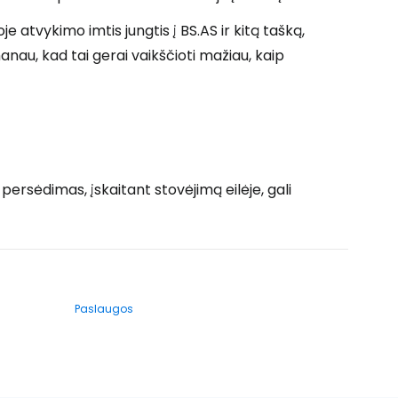
 atvykimo imtis jungtis į BS.AS ir kitą tašką,
manau, kad tai gerai vaikščioti mažiau, kaip
 persėdimas, įskaitant stovėjimą eilėje, gali
Paslaugos