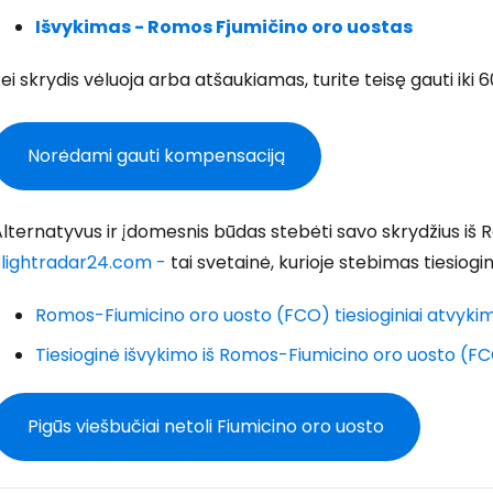
Išvykimas - Romos Fjumičino oro uostas
Prisijunkite
ei skrydis vėluoja arba atšaukiamas, turite teisę gauti iki
... pasaulinė kelionių bendruomenė
Norėdami gauti kompensaciją
lternatyvus ir įdomesnis būdas stebėti savo skrydžius iš
Flightradar24.com -
tai svetainė, kurioje stebimas tiesiog
T
Romos-Fiumicino oro uosto (FCO) tiesioginiai atvykim
Tiesioginė išvykimo iš Romos-Fiumicino oro uosto (FCO
Pigūs viešbučiai netoli Fiumicino oro uosto