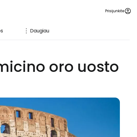
Prisijunkite
os
Daugiau
micino oro uosto