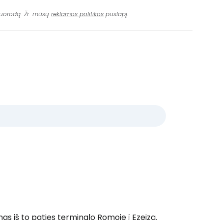
 nuorodą. Žr. mūsų
reklamos politikos
puslapį.
mas iš to paties terminalo Romoje į Ezeizą.