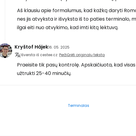
Aš klausiu apie formalumus, kad kažką daryti Romoje
nes jis atvyksta ir išvyksta iš to paties terminalo, 
ilgai eiti nuo atvykimo, kad imti kitą lėktuvą.
Kryštof Hájek
16. 05. 2025
Išversta iš cestee.cz
Peržiūrėti originalų tekstą
Praeisite tik pasų kontrolę. Apskaičiuota, kad visas
užtrukti 25-40 minučių.
Terminalas