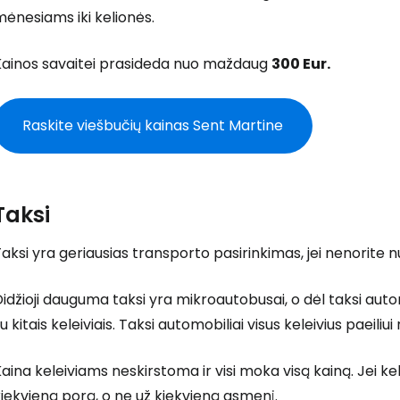
ėnesiams iki kelionės.
Prisijunkite
Kainos savaitei prasideda nuo maždaug
300 Eur.
... pasaulinė kelionių bendruomenė
Raskite viešbučių kainas Sent Martine
Taksi
T
aksi yra geriausias transporto pasirinkimas, jei nenorite 
idžioji dauguma taksi yra mikroautobusai, o dėl taksi auto
u kitais keleiviais. Taksi automobiliai visus keleivius paeiliui 
aina keleiviams neskirstoma ir visi moka visą kainą. Jei kel
iekvieną porą, o ne už kiekvieną asmenį.