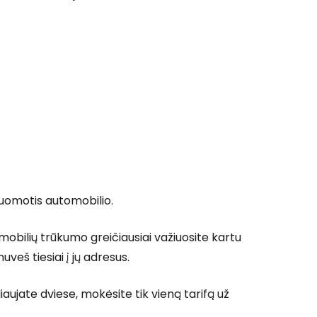
 prie Cestee
Tęsti su Google
ęsti su Facebook
nuomotis automobilio.
mobilių trūkumo greičiausiai važiuosite kartu
Tęsti el. paštu
nuveš tiesiai į jų adresus.
iaujate dviese, mokėsite tik vieną tarifą už