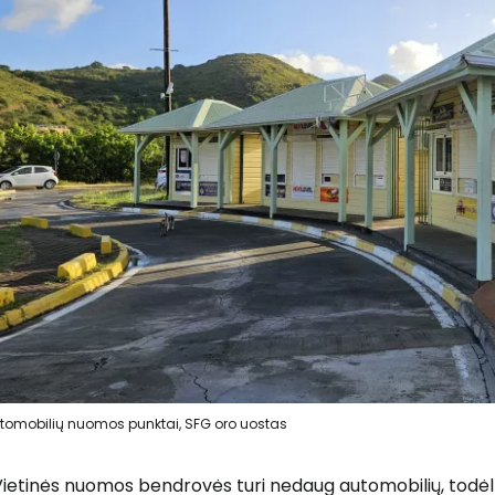
tomobilių nuomos punktai, SFG oro uostas
Vietinės nuomos bendrovės turi nedaug automobilių, todė