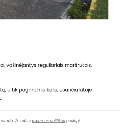
i, važinėjantys reguliariais maršrutais,
o tik pagrindiniu keliu, esančiu kitoje
.
 nuorodą. Žr. mūsų
reklamos politikos
puslapį.