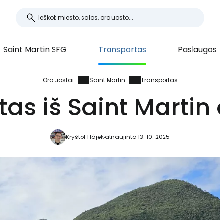
Saint Martin SFG
Transportas
Paslaugos
Oro uostai
Saint Martin
Transportas
as iš Saint Martin
Kryštof Hájek
atnaujinta 13. 10. 2025