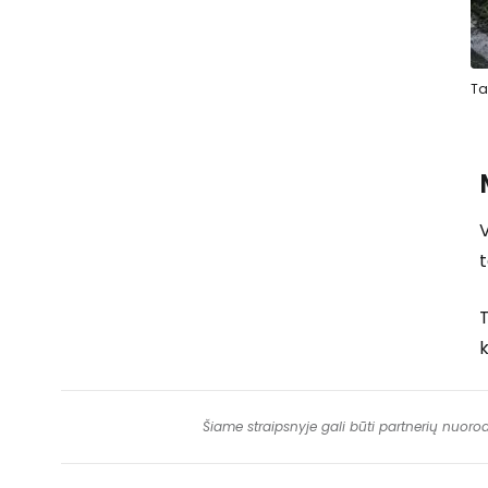
Ta
V
t
T
k
Šiame straipsnyje gali būti partnerių nuoro