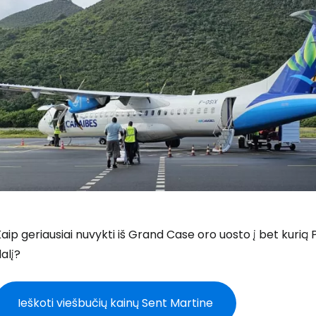
aip geriausiai nuvykti iš Grand Case oro uosto į bet kurią
alį?
Ieškoti viešbučių kainų Sent Martine