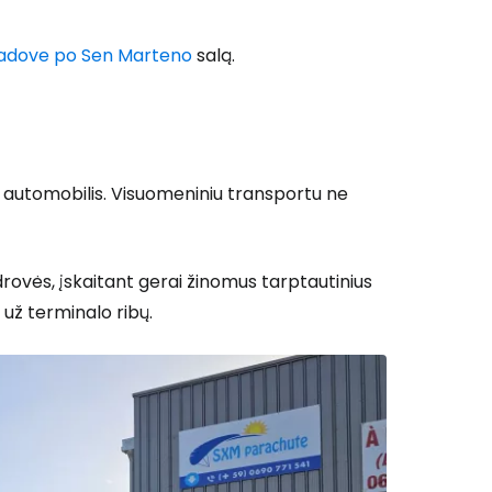
adove po Sen Marteno
salą.
a automobilis. Visuomeniniu transportu ne
ovės, įskaitant gerai žinomus tarptautinius
a už terminalo ribų.