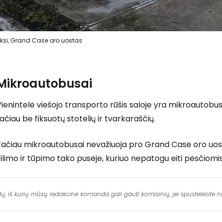
ksi, Grand Case oro uostas
Mikroautobusai
ienintelė viešojo transporto rūšis saloje yra mikroautobusa
ačiau be fiksuotų stotelių ir tvarkaraščių.
ačiau mikroautobusai nevažiuoja pro Grand Case oro uostą, 
ilimo ir tūpimo tako pusėje, kuriuo nepatogu eiti pėsčiomis
dų, iš kurių mūsų redakcinė komanda gali gauti komisinių, jei spustelėsite