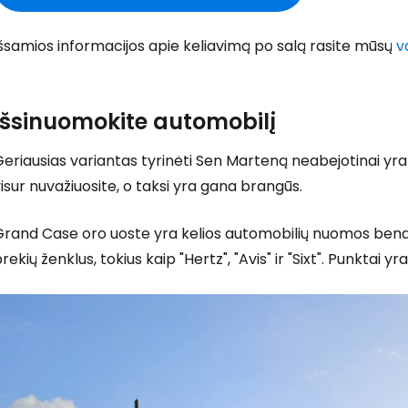
šsamios informacijos apie keliavimą po salą rasite mūsų
v
Išsinuomokite automobilį
eriausias variantas tyrinėti Sen Marteną neabejotinai yr
isur nuvažiuosite, o taksi yra gana brangūs.
Grand Case oro uoste yra kelios automobilių nuomos bendr
rekių ženklus, tokius kaip "Hertz", "Avis" ir "Sixt". Punktai yr