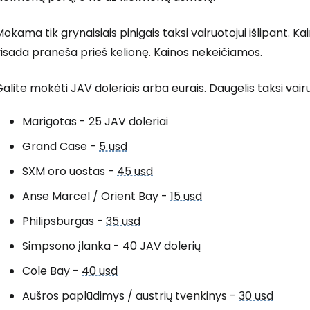
okama tik grynaisiais pinigais taksi vairuotojui išlipant. Kai
isada praneša prieš kelionę. Kainos nekeičiamos.
alite mokėti JAV doleriais arba eurais. Daugelis taksi vai
Marigotas - 25 JAV doleriai
Grand Case -
5 usd
SXM oro uostas -
45 usd
Anse Marcel / Orient Bay -
15 usd
Philipsburgas -
35 usd
Simpsono įlanka - 40 JAV dolerių
Cole Bay -
40 usd
Aušros paplūdimys / austrių tvenkinys -
30 usd