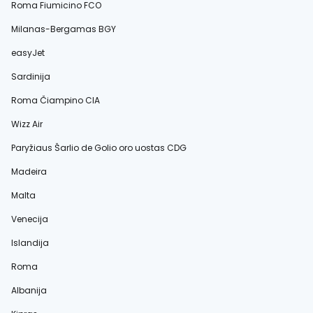
Roma Fiumicino FCO
Milanas-Bergamas BGY
easyJet
Sardinija
Roma Čiampino CIA
Wizz Air
Paryžiaus Šarlio de Golio oro uostas CDG
Madeira
Malta
Venecija
Islandija
Roma
Albanija