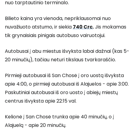
nuo tarptautinio terminalo.
Bilieto kaina yra vienoda, nepriklausomai nuo
nuvažiuoto atstumo, ir siekia
740 Crc
.
Jis mokamas
tik grynaisiais pinigais autobuso vairuotojui.
Autobusai į abu miestus išvyksta labai dažnai (kas 5-
20 minučių), tačiau neturi tikslaus tvarkaraščio.
Pirmieji autobusai iš San Chosė į oro uostą išvyksta
apie 4:00, o pirmieji autobusai iš Alajuelos - apie 3:00.
Paskutiniai autobusai iš oro uosto į abiejų miestų
centrus išvyksta apie 22:15 val.
Kelionė į San Chosė trunka apie 40 minučių, o į
Alajuelą - apie 20 minučių.