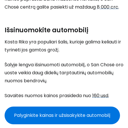
Chosė centrą galite pasiekti už maždaug
8 000 crc
.
Išsinuomokite automobilį
Kosta Rika yra populiari šalis, kurioje galima keliauti ir
tyrinėti jos gamtos grožį.
Šalyje lengva išsinuomoti automobilį, o San Chosė oro
uoste veikia daug didelių tarptautinių automobilių
nuomos bendrovių.
Savaitės nuomos kainos prasideda nuo
160 usd
.
Palyginkite kainas ir užsisakykite automobilį