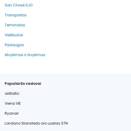
San Chosė SJO
Transportas
Terminalas
Viešbučiai
Paslaugos
Atvykimas ir išvykimas
Populiarūs vadovai
airBaltic
Viena VIE
Ryanair
Londono Stanstedo oro uostas STN