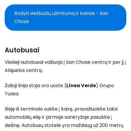
Rodyti viešbučių užimtumą ir kainas - San
Chosė
Autobusai
Viešieji autobusai važiuoja į San Chosė centrą ir per jį į
Alajuelos centrą.
Žalioji linija stoja oro uoste (
Línea Verde
) Grupo
Tuasa.
Išėję iš terminalo sukite į kairę, pravažiuokite taksi
automobilių eilę ir pirmoje sankryžoje pasukite į
dešinę. Autobusų stotelė yra maždaug už 200 metrų