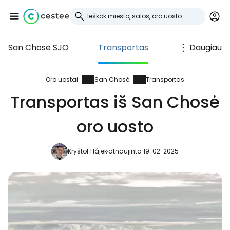
San Chosė SJO
Transportas
Daugiau
Prisijunkite prie
Cestee
Oro uostai
San Chosė
Transportas
Transportas iš San Chosė
... pasaulinė kelionių bendruomenė
oro uosto
Tęsti su Google
Kryštof Hájek
atnaujinta 19. 02. 2025
Tęsti su Facebook
Tęsti el. paštu