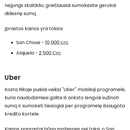
neįjungs skaitiklio, greičiausiai sumokėsite gerokai
didesnę sumą.
Įprastos kainos yra tokios:
San Chosė -
10 000 crc
Alajuela -
2 500 Crc
Uber
Kosta Rikoje puikiai veikia "Uber" mobilioji programėlė,
kuria naudodamiesi galite iš anksto lengvai sužinoti
sumą ir sumokėti tiesiogiai per programėlę išsaugota
kredito kortele.
Kainos paprastai būna mažesnės nei taksi, o San