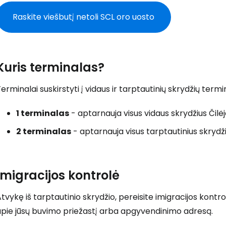
Raskite viešbutį netoli SCL oro uosto
Kuris terminalas?
erminalai suskirstyti į vidaus ir tarptautinių skrydžių termi
1 terminalas
- aptarnauja visus vidaus skrydžius Čilė
2 terminalas
- aptarnauja visus tarptautinius skrydž
Imigracijos kontrolė
tvykę iš tarptautinio skrydžio, pereisite imigracijos kontro
apie jūsų buvimo priežastį arba apgyvendinimo adresą.