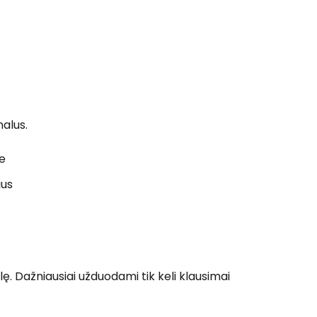
nalus.
je
ius
lę. Dažniausiai užduodami tik keli klausimai