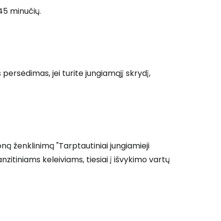
 45 minučių.
 prie Cestee
persėdimas, jei turite jungiamąjį skrydį,
Tęsti su Google
oną ženklinimą "Tarptautiniai jungiamieji
ęsti su Facebook
anzitiniams keleiviams, tiesiai į išvykimo vartų
Tęsti el. paštu