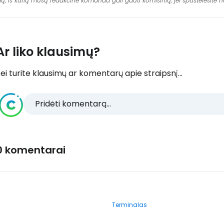
dų, iš kurių mūsų redakcinė komanda gali gauti komisinių, jei spustelėsite
Ar liko klausimų?
ei turite klausimų ar komentarų apie straipsnį...
Pridėti komentarą...
0 komentarai
Terminalas