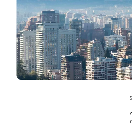
S
A
m