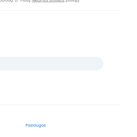
 nuorodą. Žr. mūsų
reklamos politikos
puslapį.
Paslaugos