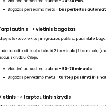
Vidutinė persėdimo trukmė -
20-30 min.
Bagažas persėdimo metu -
bus perkeltas automat
Tarptautinis -> vietinis bagažas
šlipę iš lėktuvo, eikite į imigracijos patikrą, pasiimkite bagaž
ada turėsite eiti lauko taku iš 2 terminalo į 1 terminalą (
idaus skrydžiui Čilėje.
Vidutinė persėdimo trukmė -
50-75 minutės
Bagažas pervežimo metu -
turite
jį
pasiimti ir iš n
Vietinis -> tarptautinis skrydis