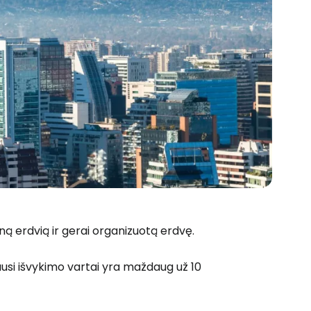
eną erdvią ir gerai organizuotą erdvę.
ausi išvykimo vartai yra maždaug už 10