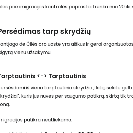
ilės prie imigracijos kontrolės paprastai trunka nuo 20 iki
Prisijunkite
Persėdimas tarp skrydžių
antjago de Čilės oro uoste yra aiškus ir gerai organizuotas 
... pasaulinė kelionių bendruomenė
sigytą vienu užsakymu.
Tarptautinis <-> Tarptautinis
ersėsdami iš vieno tarptautinio skrydžio į kitą, sekite gelt
T
krydžiai", kuris jus nuves per saugumo patikrą, skirtą tik tr
zoną.
migracijos patikra neatliekama.