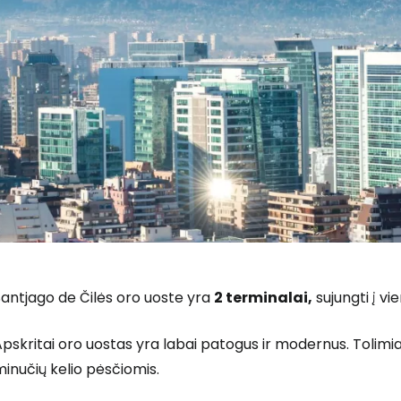
antjago de Čilės oro uoste yra
2 terminalai,
sujungti į vi
pskritai oro uostas yra labai patogus ir modernus. Tolimi
inučių kelio pėsčiomis.