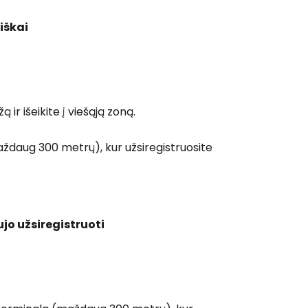
iškai
ą ir išeikite į viešąją zoną.
maždaug 300 metrų), kur užsiregistruosite
aujo užsiregistruoti