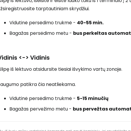
šlipę iš lėktuvo, išeisite ir eisite lauko taku iš 1 terminalo
žsiregistruosite tarptautiniam skrydžiui.
Vidutinė persėdimo trukmė -
40-55 min.
Bagažas persėdimo metu -
bus perkeltas automat
Vidinis <-> Vidinis
šlipę iš lėktuvo atsidursite tiesiai išvykimo vartų zonoje.
Saugumo patikra čia neatliekama.
Vidutinė persėdimo trukmė -
5-15 minučių
Bagažas pervežimo metu -
bus pervežtas automat