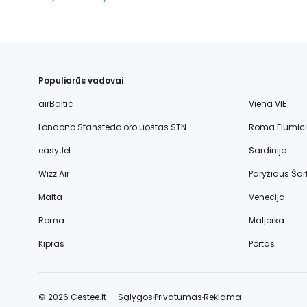
Populiarūs vadovai
airBaltic
Viena VIE
Londono Stanstedo oro uostas STN
Roma Fiumic
easyJet
Sardinija
Wizz Air
Paryžiaus Šar
Malta
Venecija
Roma
Maljorka
Kipras
Portas
© 2026 Cestee.lt
Sąlygos
Privatumas
Reklama