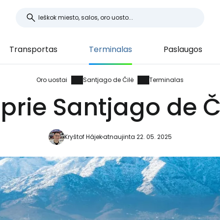
Transportas
Terminalas
Paslaugos
Oro uostai
Santjago de Čilė
Terminalas
rie Santjago de Č
Kryštof Hájek
atnaujinta 22. 05. 2025