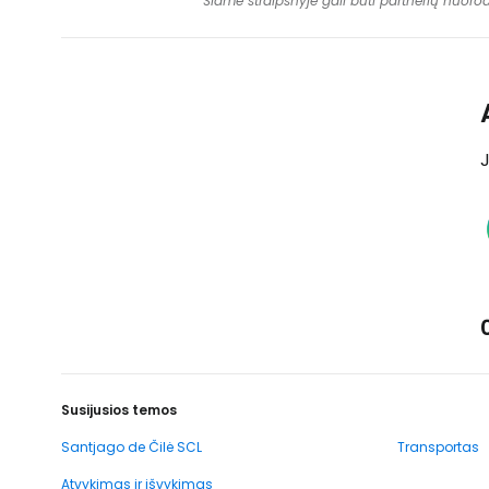
Šiame straipsnyje gali būti partnerių nuoro
J
Susijusios temos
Santjago de Čilė SCL
Transportas
Atvykimas ir išvykimas