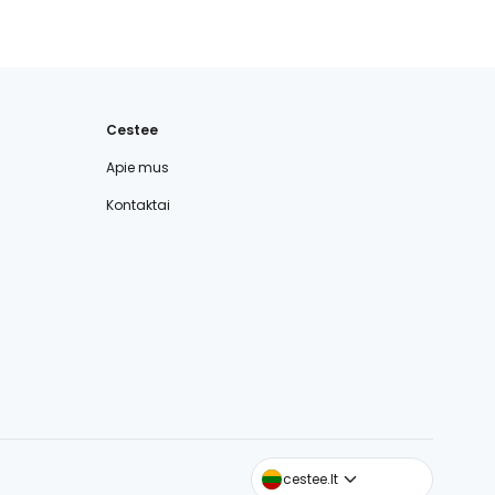
Cestee
Apie mus
Kontaktai
cestee.com
cestee.lt