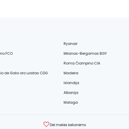
Ryanair
ino FCO
Milanas-Bergamas BGY
Roma Čiampino CIA
lio de Golio oro uostas CDG
Madeira
Islandija
Albanija
Malaga
Dėl meilės kelionėms