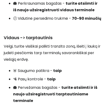
🛄
Perkraunamas bagažas -
turite atsiimti ir
iš naujo užsiregistruoti vidaus terminale
🕖 Vidutinė persėdimo trukmė -
70-90 minučių
Vidaus -> tarptautinis
Vėlgi, turite visiškai palikti tranzito zoną, išeiti į lauką ir
judėti pėsčiomis tarp terminalų savarankiškai per
viešąją erdvę.
🚨 Saugumo patikra -
taip
🛂 Pasų kontrolė -
taip
🛄
Pervežamas bagažas -
turite atsiimti ir iš
naujo užsiregistruoti tarptautiniame
terminale