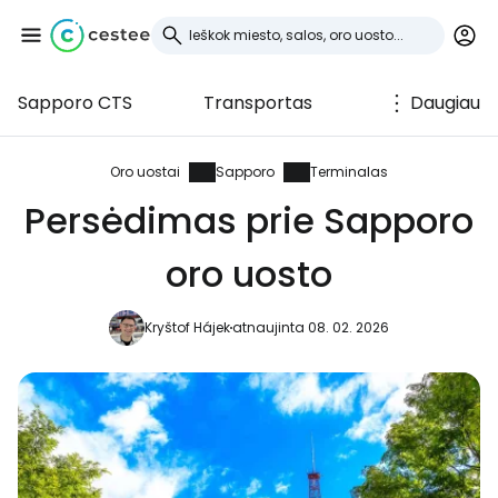
Sapporo CTS
Transportas
Daugiau
Prisijunkite prie
Cestee
Oro uostai
Sapporo
Terminalas
Persėdimas prie Sapporo
... pasaulinė kelionių bendruomenė
oro uosto
Tęsti su Google
Kryštof Hájek
atnaujinta 08. 02. 2026
Tęsti su Facebook
Tęsti el. paštu