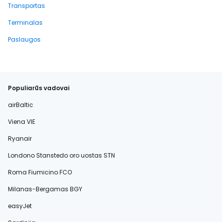
Transportas
Terminalas
Paslaugos
Populiarūs vadovai
airBaltic
Viena VIE
Ryanair
Londono Stanstedo oro uostas STN
Roma Fiumicino FCO
Milanas-Bergamas BGY
easyJet