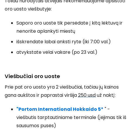
Toliau nurodytais atvejais rekomenduojame apsistoti
oro uosto viešbutyje:
Saporo oro uoste tik persėdate į kitą lėktuvą ir
nenorite aplankyti miestų
išskrendate labai anksti ryte (iki 7:00 val.)
atvykstate vėlai vakare (po 23 val.)
Viešbučiai oro uoste
Prie pat oro uosto yra 2 viešbučiai, tačiau jų kainos
gana aukštos ir paprastai viršija
250 usd
už naktį:
"Portom International Hokkaido 5*
" -
viešbutis tarptautiniame terminale (įėjimas tik iš
sausumos pusės)