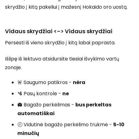
skrydžio į kitą pakeliui į mažesnį Hokaido oro uostą.
Vidaus skrydžiai <-> Vidaus skrydžiai
Persėsti iš vieno skrydžio į kitą labai paprasta.
Išlipę iš lėktuvo atsidursite tiesiai išvykimo vartų
zonoje.
🚨 Saugumo patikros -
nėra
🛂 Pasų kontrolė -
ne
🛄
Bagažo perkėlimas -
bus perkeltas
automatiškai
🕖 Vidutinė bagažo perkėlimo trukmė -
5-10
minučių