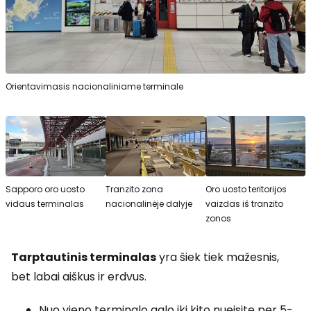
Orientavimasis nacionaliniame terminale
Sapporo oro uosto
Tranzito zona
Oro uosto teritorijos
vidaus terminalas
nacionalinėje dalyje
vaizdas iš tranzito
zonos
Tarptautinis terminalas
yra šiek tiek mažesnis,
bet labai aiškus ir erdvus.
Nuo vieno terminalo galo iki kito nueisite per 5-