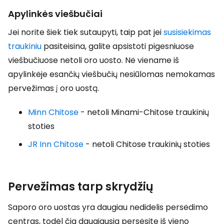
Apylinkės viešbučiai
Jei norite šiek tiek sutaupyti, taip pat jei
susisiekimas
traukiniu
pasiteisina, galite apsistoti pigesniuose
viešbučiuose netoli oro uosto. Nė viename iš
apylinkėje esančių viešbučių nesiūlomas nemokamas
pervežimas į oro uostą.
Minn Chitose
- netoli Minami-Chitose traukinių
stoties
JR Inn Chitose
- netoli Chitose traukinių stoties
Pervežimas tarp skrydžių
Saporo oro uostas yra daugiau nedidelis persėdimo
centras, todėl čia daugiausia persėsite iš vieno