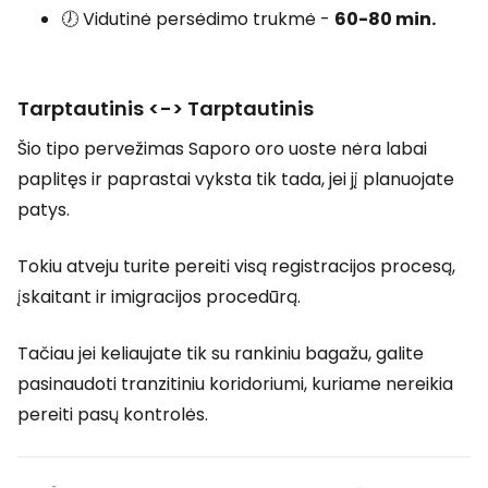
🕖 Vidutinė persėdimo trukmė -
60-80 min.
Tarptautinis <-> Tarptautinis
Šio tipo pervežimas Saporo oro uoste nėra labai
paplitęs ir paprastai vyksta tik tada, jei jį planuojate
patys.
Tokiu atveju turite pereiti visą registracijos procesą,
įskaitant ir imigracijos procedūrą.
Tačiau jei keliaujate tik su rankiniu bagažu, galite
pasinaudoti tranzitiniu koridoriumi, kuriame nereikia
pereiti pasų kontrolės.