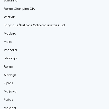
Sardinija
Roma Čiampino CIA
Wizz Air
Paryžiaus Šarlio de Golio oro uostas CDG
Madeira
Malta
Venecija
Islandija
Roma
Albanija
Kipras
Maljorka
Portas
Malaga