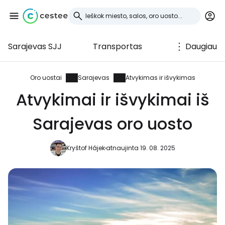
Sarajevas SJJ
Transportas
Daugiau
Prisijunkite prie
Cestee
Oro uostai
Sarajevas
Atvykimas ir išvykimas
Atvykimai ir išvykimai iš
... pasaulinė kelionių bendruomenė
Sarajevas oro uosto
Tęsti su Google
Kryštof Hájek
atnaujinta 19. 08. 2025
Tęsti su Facebook
Tęsti el. paštu