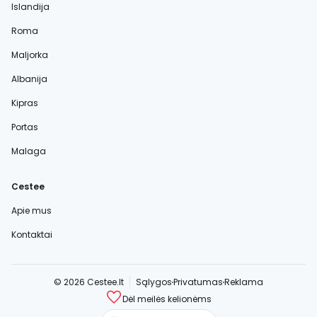
Islandija
Roma
Maljorka
Albanija
Kipras
Portas
Malaga
Cestee
Apie mus
Kontaktai
© 2026 Cestee.lt
Sąlygos
Privatumas
Reklama
Dėl meilės kelionėms
cestee.com