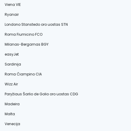
Viena VIE
Ryanair
Londono Stanstedo oro uostas STN
Roma Fiumicino FCO
Milanas-Bergamas BGY
easyJet
Sardinija
Roma Čiampino CIA
Wizz Air
Paryžiaus Šarlio de Golio oro uostas CDG
Madeira
Malta
Venecija