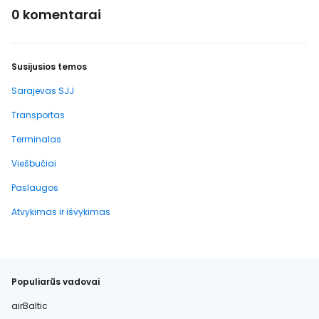
0 komentarai
Susijusios temos
Sarajevas SJJ
Transportas
Terminalas
Viešbučiai
Paslaugos
Atvykimas ir išvykimas
Populiarūs vadovai
airBaltic