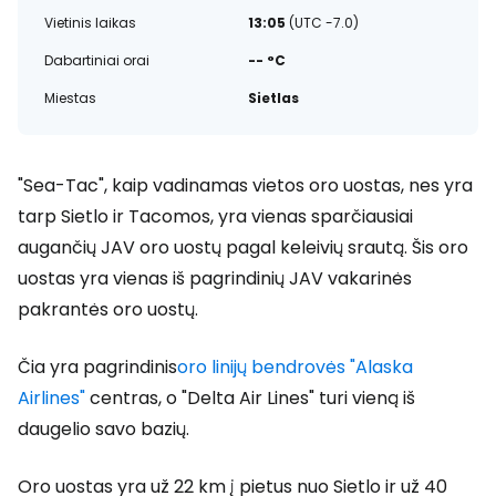
Vietinis laikas
13:05
(UTC -7.0)
Dabartiniai orai
-- °C
Miestas
Sietlas
"Sea-Tac", kaip vadinamas vietos oro uostas, nes yra
tarp Sietlo ir Tacomos, yra vienas sparčiausiai
augančių JAV oro uostų pagal keleivių srautą. Šis oro
uostas yra vienas iš pagrindinių JAV vakarinės
pakrantės oro uostų.
Čia yra pagrindinis
oro linijų bendrovės "Alaska
Airlines"
centras, o "Delta Air Lines" turi vieną iš
daugelio savo bazių.
Oro uostas yra už 22 km į pietus nuo Sietlo ir už 40