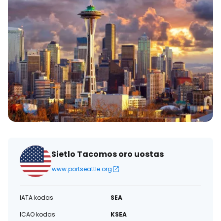
Sietlo Tacomos oro uostas
www.portseattle.org
IATA kodas
SEA
ICAO kodas
KSEA