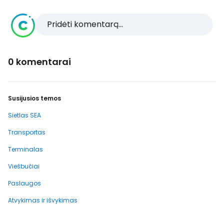
Pridėti komentarą...
0 komentarai
Susijusios temos
Sietlas SEA
Transportas
Terminalas
Viešbučiai
Paslaugos
Atvykimas ir išvykimas