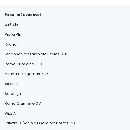
Populiarūs vadovai
airBaltic
Viena VIE
Ryanair
Londono Stanstedo oro uostas STN
Roma Fiumicino FCO
Milanas-Bergamas BGY
easyJet
Sardinija
Roma Čiampino CIA
Wizz Air
Paryžiaus Šarlio de Golio oro uostas CDG