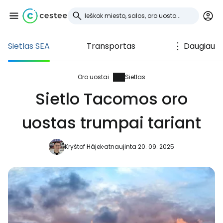
Sietlas SEA
Transportas
Daugiau
Prisijunkite prie
Cestee
Oro uostai
Sietlas
Sietlo Tacomos oro
... pasaulinė kelionių bendruomenė
uostas trumpai tariant
Tęsti su Google
Kryštof Hájek
atnaujinta 20. 09. 2025
Tęsti su Facebook
Tęsti el. paštu