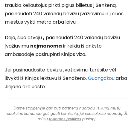
traukia keliautojus pirkti pigius bilietus į Šenženą,
pasinaudoti 240 valandų beviziu įvažiavimu ir į šiuos
miestus vykti metro arba laivu.
Deja, šiuo atveju
,
pasinaudoti 240 valandų beviziu
įvažiavimu
neįmanoma
ir reikia iš anksto
ambasadoje pasirūpinti Kinijos viza.
Jei pasinaudosite beviziu įvažiavimu, turėsite vėl
išvykti iš Kinijos lėktuvu iš Šendženo,
Guangdžou
arba
Jiejano oro uosto.
Šiame straipsnyje gali būti partnerių nuorodų, iš kurių mūsų
redakcinė komanda gali gauti komisinių, jei spustelėsite nuorodą. Žr.
mūsų
reklamos politikos
puslapį.