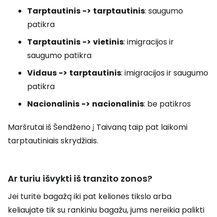
Tarptautinis
->
tarptautinis
: saugumo
patikra
Tarptautinis
->
vietinis
: imigracijos ir
saugumo patikra
Vidaus
->
tarptautinis
: imigracijos ir saugumo
patikra
Nacionalinis
->
nacionalinis
: be patikros
Maršrutai iš Šendženo į Taivaną taip pat laikomi
tarptautiniais skrydžiais.
Ar turiu išvykti iš tranzito zonos?
Jei turite bagažą iki pat kelionės tikslo arba
keliaujate tik su rankiniu bagažu, jums nereikia palikti