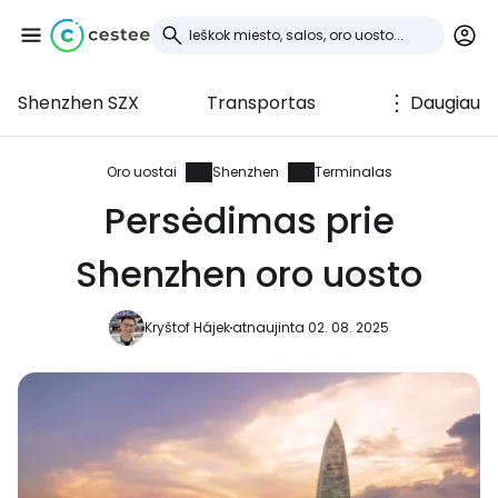
Shenzhen SZX
Transportas
Daugiau
Prisijunkite prie
Cestee
Oro uostai
Shenzhen
Terminalas
Persėdimas prie
... pasaulinė kelionių bendruomenė
Shenzhen oro uosto
Tęsti su Google
Kryštof Hájek
atnaujinta 02. 08. 2025
Tęsti su Facebook
Tęsti el. paštu