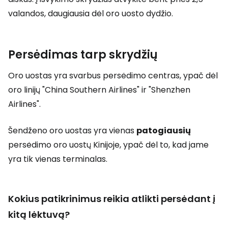
valandos, daugiausia dėl oro uosto dydžio.
Persėdimas tarp skrydžių
Oro uostas yra svarbus persėdimo centras, ypač dėl
oro linijų "China Southern Airlines" ir "Shenzhen
Airlines".
Šendženo oro uostas yra vienas
patogiausių
persėdimo oro uostų Kinijoje, ypač dėl to, kad jame
yra tik vienas terminalas.
Kokius patikrinimus reikia atlikti persėdant į
kitą lėktuvą?