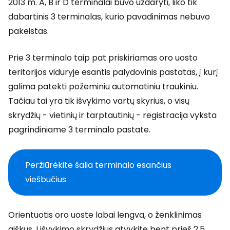
2013 m. A, B ir D terminalai buvo uždaryti, liko tik
dabartinis 3 terminalas, kurio pavadinimas nebuvo
pakeistas.
Prie 3 terminalo taip pat priskiriamas oro uosto
teritorijos viduryje esantis palydovinis pastatas, į kurį
galima patekti požeminiu automatiniu traukiniu.
Tačiau tai yra tik išvykimo vartų skyrius, o visų
skrydžių - vietinių ir tarptautinių - registracija vyksta
pagrindiniame 3 terminalo pastate.
Peržiūrėkite šalia terminalo esančius
viešbučius
Orientuotis oro uoste labai lengva, o ženklinimas
aiškus. Į išvykimo skrydžius atvykite bent prieš 2,5