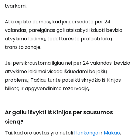
tvarkomi.
Atkreipkite dėmesį, kad jei persėdate per 24
valandas, pareigūnas gali atsisakyti išduoti bevizio
atvykimo leidimą, todėl turėsite praleisti laiką
tranzito zonoje.
Jei persikraustoma ilgiau nei per 24 valandas, bevizio
atvykimo leidimai visada išduodami be jokių
problemų. Tačiau turite pateikti skrydžio iš Kinijos
bilietą ir apgyvendinimo rezervaciją.
Ar galiu išvykti iš Kinijos per sausumos
sieną?
Tai, kad oro uostas yra netoli
Honkongo
ir
Makao
,