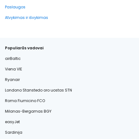
Paslaugos
Atvykimas ir išvykimas
Populiarūs vadovai
airBaltic
Viena VIE
Ryanair
Londono Stanstedo oro uostas STN
Roma Fiumicino FCO
Milanas-Bergamas BGY
easyJet
Sardinija